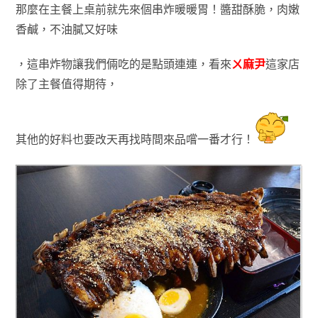
那麼在主餐上桌前就先來個串炸暖暖胃
！醬甜酥脆
，肉嫩
香鹹
，
不油膩又
好味
，
這串炸物讓我們倆吃的是點頭連連
，看來
ㄨ麻尹
這家店
除了主餐值得期待
，
其他的好料也要改天再找時間來品嚐一番才行！