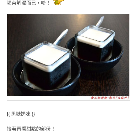
喝茶
解渴而已
，哈！
{{ 黑糖奶凍 }}
接著再看甜點的部份
！