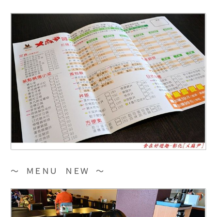
～ ＭＥＮＵ ＮＥＷ ～