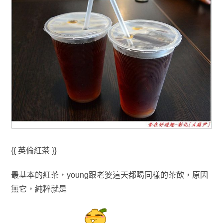
{{ 英倫紅茶 }}
最基本的紅茶
，young跟老婆這天都喝同樣的茶飲
，原因
無它
，
純粹就是