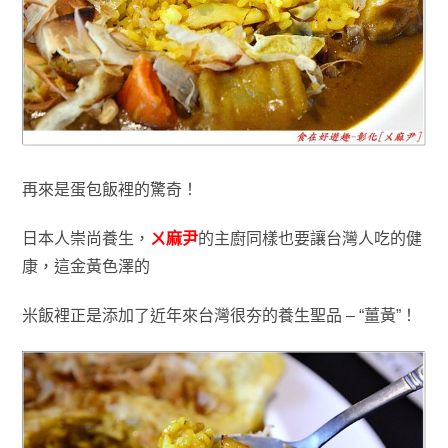
再來是蛋包飯裡的驚奇！
日本人崇尚養生
，
ㄨ麻尹
的主廚同樣也要讓台灣人吃的健
康
，這金黃色澤的
米飯裡正是
添
加了近年來台灣很夯的養生聖品 – “薑黃”！