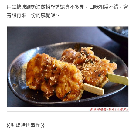
用黑糖凍跟奶油做搭配這還真不多見
，口味相當不錯
，會
有想再來一份的感覺呢～
{{ 照燒豬排串炸 }}