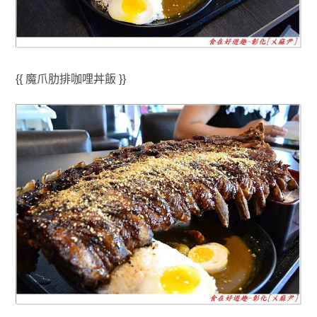
{{ 魔爪肋排咖哩丼飯 }}