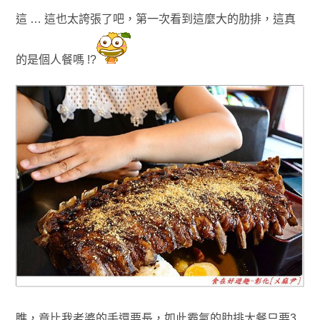
這 … 這也太誇張了吧，第一次看到這麼大的肋排
，這真
的是個人餐嗎 !?
瞧，竟比我老婆的手還要長
，如此霸氣的肋排大餐
只要3