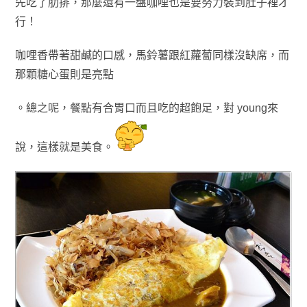
先吃了肋排，那麼還有一盤咖哩也是要努力裝到肚子裡才
行！
咖哩香帶著甜鹹的口感
，
馬鈴薯跟紅蘿蔔同樣
沒缺席
，而
那顆糖心蛋
則是亮點
。總之呢
，
餐點
有合胃口而且吃的超飽足
，對 young來
說
，
這樣就是美食
。