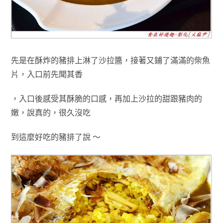
先是在
酥炸的豬排上
淋了沙拉醬
，
接著又
鋪了滿滿的柴魚
片
，入口前先聞其
香
，入口後感受其
酥脆的口感
，再加上沙拉的
甜跟豬肉的
嫩
，說真的
，很久沒吃
到這麼好吃的豬排了說 ～