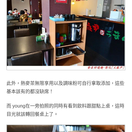
此外
，
熱麥茶無限享用以及調味粉
可自行拿取添加
，這些
基本
該有的都沒缺席！
而 young在一旁拍照的同時
有
看到飲料跟甜點上桌
，這時
目光就該轉回餐桌上了
。