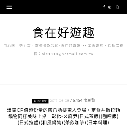
Skip
to
content
食在好遊趣
用心吃．努力寫．歡迎參觀我的"食在好遊趣"!! 美食邀約．活動請來
信：oie1314@hotmail.com.tw
/
6,454
次瀏覽
2017-06-08
彰化哈美食
爆錶CP值超份量的魔爪肋排驚人登場，定食丼飯拉麵
鍋物同樣美味上桌！彰化-ㄨ麻尹(日式蓋飯)(咖哩飯)
(日式拉麵)(和風鍋物)(茶飲咖啡)(日本料理)