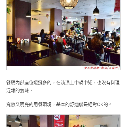
餐廳內部座位還挺多的，在
裝潢上中規中矩
，也沒有料理
混雜的氣味
，
寬敞又明亮的用餐環境
，
基本的
舒適感是絕對OK的
。