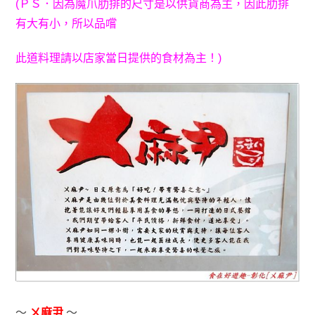
(ＰＳ．因為
魔爪肋排的尺寸是以供貨商為主
，因此肋排
有大有小
，所以品嚐
此道料理請以
店家當日提供的食材為主！)
～
ㄨ麻尹
～