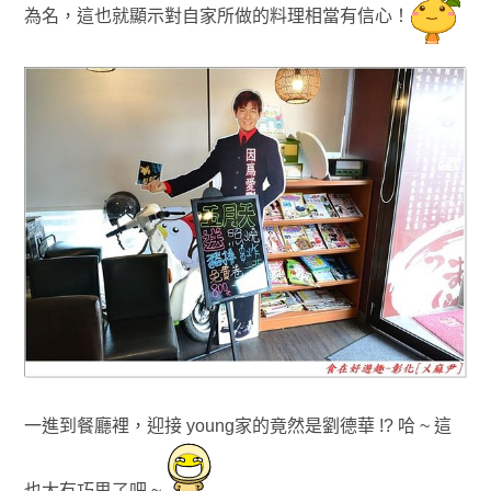
為名，這也就顯示對自家所做的料理相當有信心
！
一進到餐廳裡，迎接 young家的竟然是劉德華 !? 哈 ~ 這
也太有巧思了吧 ~