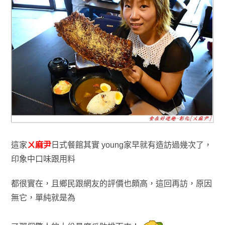
這家
ㄨ麻尹
日式餐館其實
young家早就有造訪過幾次了
，
印象中口味跟用料
都很實在
，且鄉民跟網友的評價也頗高
，
這回再訪
，原因
無它
，單純就是為