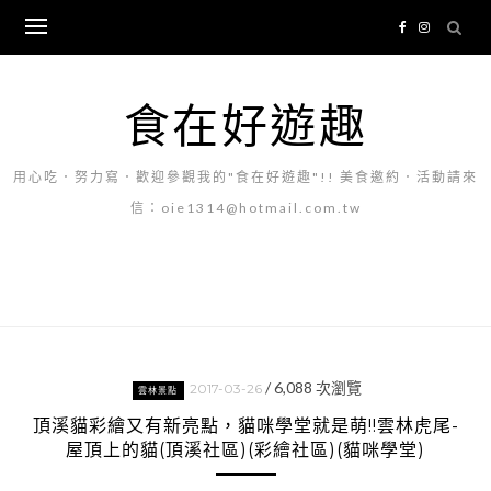
Skip
to
content
食在好遊趣
用心吃．努力寫．歡迎參觀我的"食在好遊趣"!! 美食邀約．活動請來
信：oie1314@hotmail.com.tw
/
6,088
次瀏覽
2017-03-26
雲林景點
頂溪貓彩繪又有新亮點，貓咪學堂就是萌!!雲林虎尾-
屋頂上的貓(頂溪社區)(彩繪社區)(貓咪學堂)