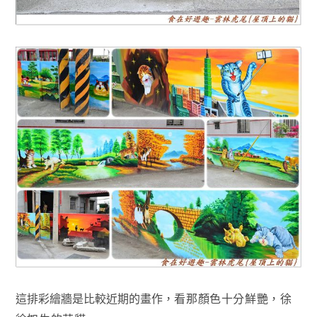
這排彩繪牆是比較近期的畫作
，看那顏色十分鮮艷
，徐