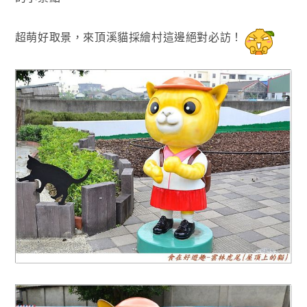
超萌好取景
，來頂溪貓採繪村這邊絕對必訪！