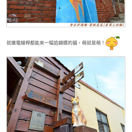
就連電線桿都能來一幅追蝴蝶的貓
，萌就是萌！