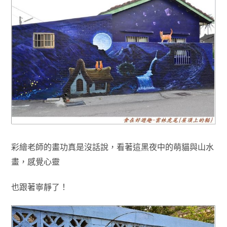
彩繪老師的畫功真是沒話說，看著這黑夜中的萌貓與山水
畫，感覺心靈
也跟著寧靜了！