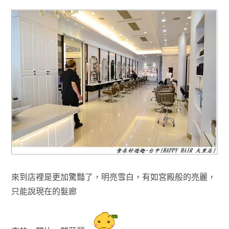
來到店裡是更加驚豔了
，明亮雪白
，
有如宮殿般的亮麗
，
只能說現在的髮廊