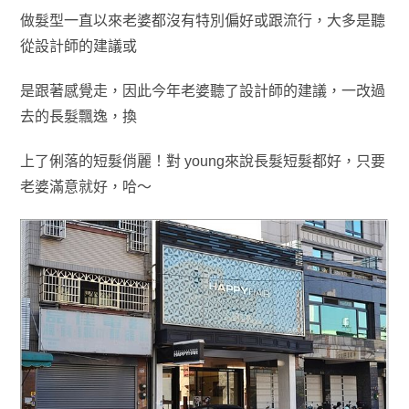
做髮型一直以來
老婆
都沒有特別偏好或跟流行，大多是聽
從設計師的建議
或
是跟著感覺走
，
因此
今年老婆聽了設計師的建議
，
一改過
去的長
髮飄
逸，換
上了俐落的短髮俏麗！對 young來說長髮短髮都好
，只要
老婆滿意就
好
，哈～