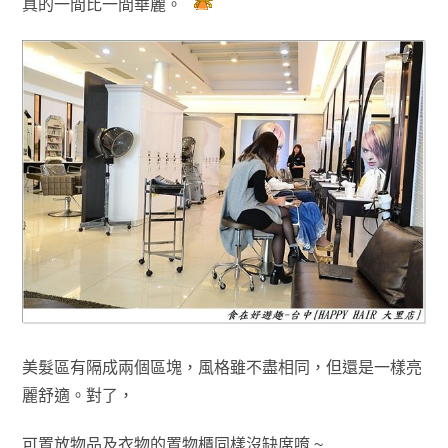
真的一間比一間華麗
。
美髮區有隔成兩個區塊，風格雖不盡相同
，但還是一樣亮
麗舒適
。
對了
，
可置放物品及衣物的置物櫃同樣沒缺席唷 ~