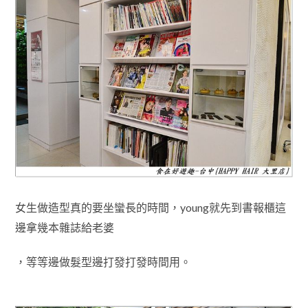
女生做造型真的要坐蠻長的時間，young就先到書報櫃這
邊拿幾本雜誌給老婆
，
等等邊做髮型邊打發打發時間用
。