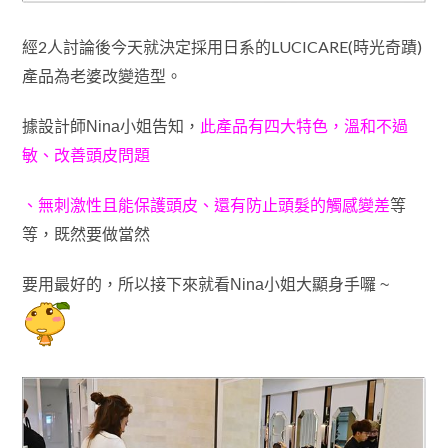
經2人討論後今天就決定採用日系的LUCICARE(時光奇蹟)
產品為老婆改變造型
。
據設計師Nina小姐告知
，
此產品有四大特色
，溫和不過
敏
、
改善頭皮問題
、
無刺激性且能保護頭皮
、
還有防止頭髮的觸感變差
等
等
，既然要做
當然
要用
最好的
，所以接下來就看Nina小姐大顯身手囉 ~