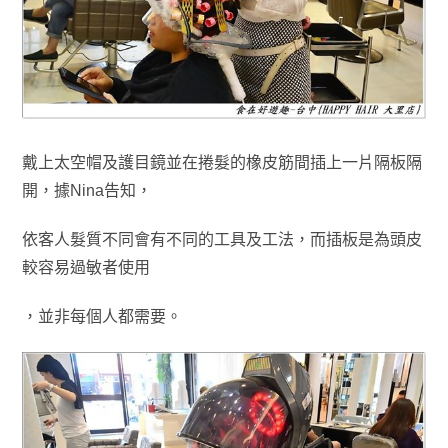
戴上太空帽及
護目鏡
並在捲髮的橡皮筋間插上一片隔板隔
開，據Nina告知
，
依客人
髮質不同會有不同的工具及工法，而插板
是為頭皮
較容易
過敏者使用
，並
非
每個人都需要
。