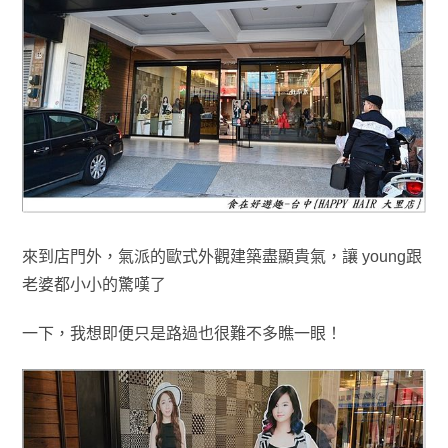
來到店門外
，
氣派的歐式外觀建築盡顯
貴氣
，讓 young跟
老婆都小小的驚嘆了
一下
，我想
即便只是路過也很難不多瞧一眼！