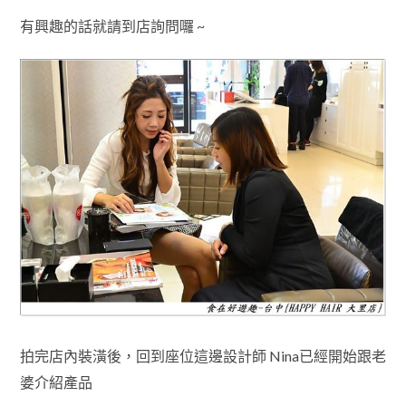
有興趣的話
就請到店詢問囉 ~
拍完店內裝潢後
設計師 Nina已經開始跟老
，回到座位這邊
婆介紹產品