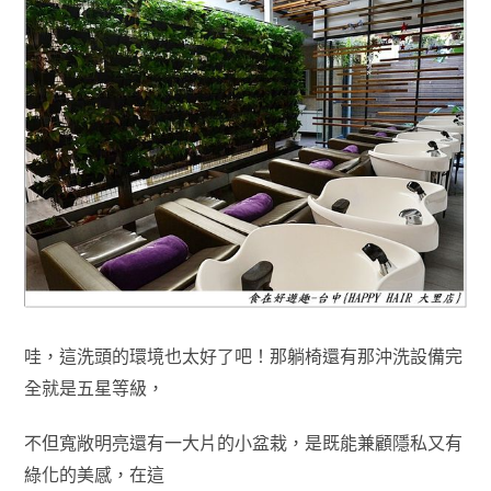
哇
，
這洗頭的環境也太好了吧！那躺椅還有那沖洗設備完
全就是五星等級
，
不但寬敞明亮還有一大片的
小盆栽，是
既能兼顧隱私又有
綠化的美感
，
在這