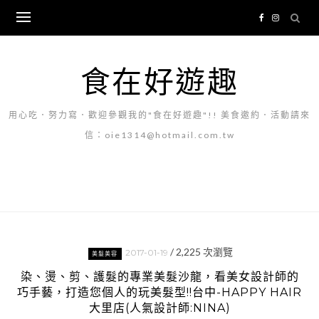
Skip
to
content
食在好遊趣
用心吃．努力寫．歡迎參觀我的"食在好遊趣"!! 美食邀約．活動請來
信：oie1314@hotmail.com.tw
/
2,225
次瀏覽
2017-01-19
美髮美容
染、燙、剪、護髮的專業美髮沙龍，看美女設計師的
巧手藝，打造您個人的玩美髮型!!台中-HAPPY HAIR
大里店(人氣設計師:NINA)