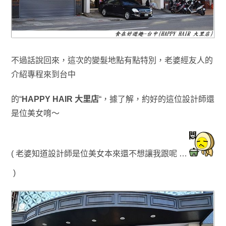
不過話說回來
，這次的變髮地點有點特別
，
老婆經友人的
介紹專程來到
台中
的
“
HAPPY HAIR 大里店
“
，據了解，約好的這位設計師還
是位美女唷～
( 老婆
知道設計師是位美女本來
還不想讓我跟呢 …
)