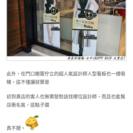
此外
，在
門口櫥窗佇立的超人氣設計師人型看板也一樣吸
睛
，
這不僅讓就算是
初到
貴店的客人
也無需發愁該找哪位設計師
，而且也能幫
店衝名氣
，
這點子還
真不錯
。