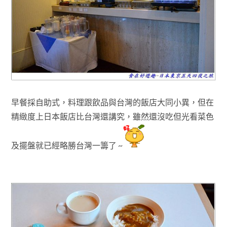
早餐採自助式，料理跟飲品與台灣的飯店大同小異
，但在
精緻度上日本飯店
比台灣還講究
，雖然還沒吃但光看菜色
及擺盤就已經
略勝台灣一籌了 ~