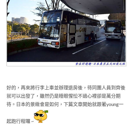
好的
，再來
將行李上車並辦理退房後
，
待同團人員到齊後
就可以出發了
，雖然仍
是
睡眼
惺忪
不過心裡卻是萬分期
待
日本的景緻會是如何，下篇文章開始就跟著
young
一
。
起跑行程囉 ~