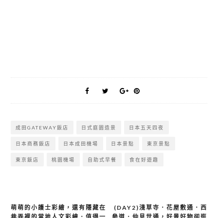
成田GATEWAY飯店
日式庭園造景
日本五天四夜
日本商務飯店
日本成田機場
日本景點
東京景點
東京飯店
桃園機場
自助式早餐
食在好遊趣
萌萌的小護士彩繪，還有隱藏在
(DAY2)淺草寺．花屋敷通．西
文
巷弄裡的當地人文彩繪．值得一
參道．仲見世通，好景好物卻逛