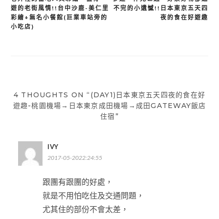
章
遊的老街風情!!台中沙鹿-美仁里
不完的小遺憾!!日本東京五天四
彩繪+無名小餐館(巨業車站旁的
夜的食在好遊趣
導
小吃店)
覽
4 THOUGHTS ON “(DAY1)日本東京五天四夜的食在好
遊趣-桃園機場→日本東京成田機場→成田GATEWAY飯店
住宿”
IVY
2017-05-2022:24:55
跟團有跟團的好處，
就是不用怕吃住及交通問題，
尤其住的部份不會太差，