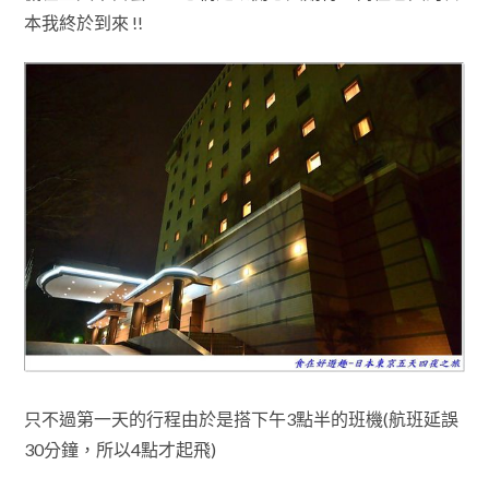
本我
終於
到來 !!
只不過第一天的行程由於是搭下午3點半的班機(航班延誤
30分鐘
，所以
4點才起飛)