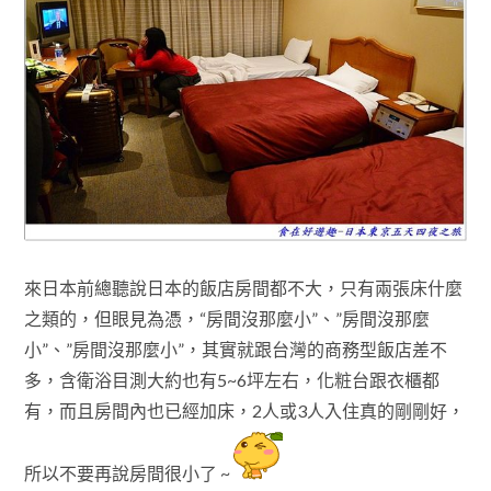
來日本前總聽說日本的飯店房間都不大，只有兩張床什麼
之類的
，但眼見為憑
，
“房間沒那麼小”
、”
房間沒那麼
小”
、”
房間沒那麼小”
，其實就跟台灣的商務型飯
店
差不
多，含衛浴目測大約也有5~6坪左右，化粧台跟衣櫃都
有，而且房間內也
已經加床
，
2人或3人入住真的剛剛好
，
所以
不要
再說房間很小了 ~