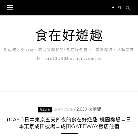
Skip
to
content
食在好遊趣
用心吃．努力寫．歡迎參觀我的"食在好遊趣"!! 美食邀約．活動請來
信：oie1314@hotmail.com.tw
/
2,059
次瀏覽
2017-05-19
日本之旅
(DAY1)日本東京五天四夜的食在好遊趣-桃園機場→日
本東京成田機場→成田GATEWAY飯店住宿