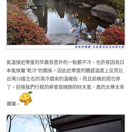
氣溫接近零度的早晨很意外的一點都不冷，也許是因為日
本氣候屬”乾冷”的關係
，
因此
近零度的
體感溫度上反而比
台灣10度左右的濕冷還來的溫暖些
，而且前晚的
雨也停
了
，迎接我們行程的將會是晴朗的好天氣，真的太棒太幸
運囉 ~