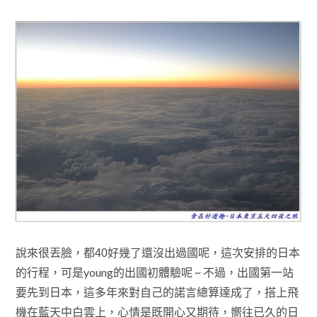
說來很丟臉
日本
，都40好幾了
還沒出過國呢
，這次安排的
的行程
，可是young
的出國初體驗呢 ~ 不過
，出國第一站
搭上飛
要先到日本
，這
多年來對自己的諾言總算
達成了
，
機在
藍天中
白雲上，心情
是既開心又期待，嚮往已久的日