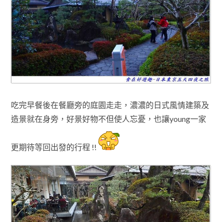
吃完早餐後在餐廳旁的庭園走走，濃濃的日式風情建築及
造景就在身旁
，好景好物
不但使人忘憂
，也讓young一家
更期待等回出發的行程 !!