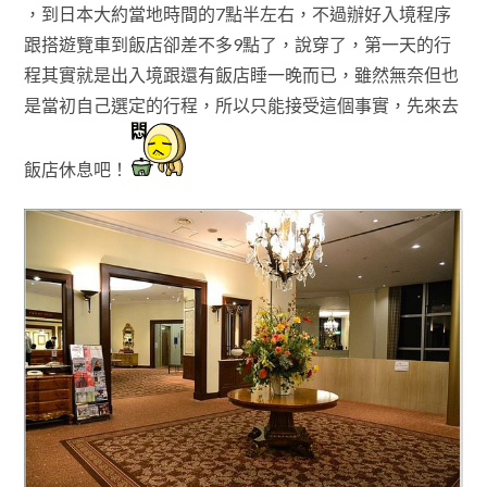
，到日本大約當地時間的7點半左右
，不過辦好入境程序
跟搭遊覽車到飯店卻差不多
9點了
，說穿了
，
第一天的行
程其實就是出入境跟還有飯店睡一晚而已
，
雖然無奈但
也
是當初自己選定的行程，所以只能接受這個事實
，先來去
飯店休息吧！