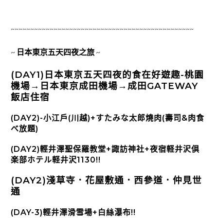
~~~~~~~~~~~~~~~~~~~~~~~~~~~~~~~~~~~~~~~~~~~~~~~
~
日本東京五天四夜之旅
~
(DAY1)日本東京五天四夜的食在好遊趣-桃園
機場→日本東京成田機場→成田GATEWAY
飯店住宿
(DAY2)-小江戶(川越)+すたみな太郎燒肉(壽司&肉食
べ放題)
(DAY2)輕井澤聖保羅教堂+諏訪神社+夜宿軽井沢倶
楽部ホテル軽井沢1130!!
(DAY2)淺草寺．花屋敷通．西參道．仲見世
通
(DAY-3)輕井澤滑雪場+白絲瀑布!!