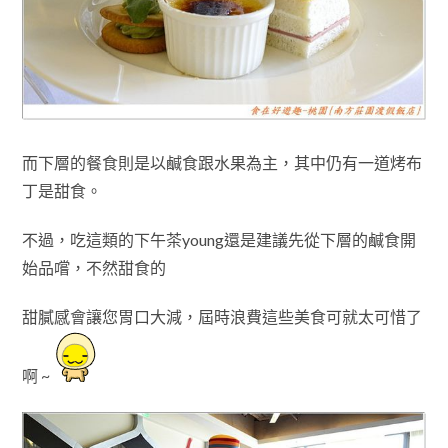
而下層的餐食則是以鹹食跟水果為主
，其中仍有一道烤布
丁是甜食
。
不過，吃這類的下午茶young還是建議先從下層的鹹食開
始品嚐
，不然甜食的
甜膩感會讓您
胃口大減
，屆時浪費這些美食可就太可惜了
啊 ~