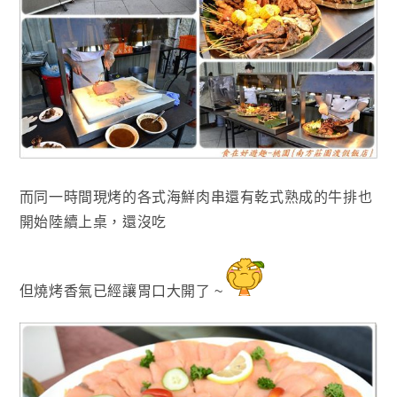
而同一時間現烤的各式海鮮肉串還有乾式熟成的牛排
也
開始陸續上桌
，還沒吃
但燒烤香氣已經讓
胃口大開了 ~