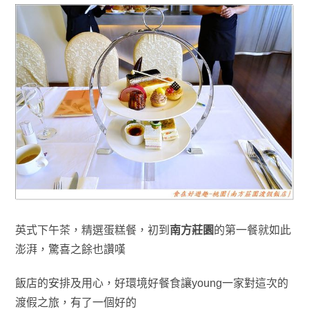
英式下午茶
，精選蛋糕餐
，初到
南方莊園
的第一餐就如此
澎湃
，驚喜之餘也讚嘆
飯店的安排及用心
，好環境好餐食讓young一家對這次的
渡假之旅
，有了一個好的