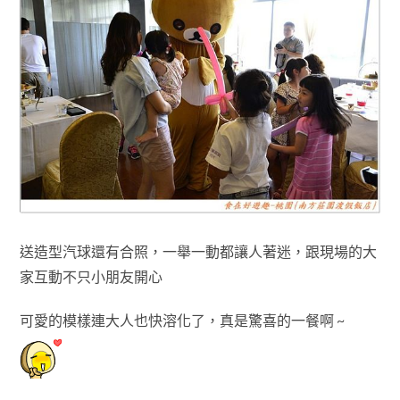
送造型汽球還有合照，一舉一動都讓人著迷
，
跟現場的大
家互動不只小朋友開心
可愛的模樣連大人也快
溶化了
，真是驚喜的一餐啊 ~