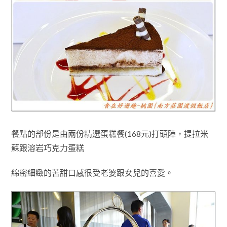
餐點的部份是由兩份
精選蛋糕餐(168元)打頭陣
，
提拉米
蘇跟溶岩巧克力蛋糕
綿密細緻的苦甜口感很受老婆跟女兒的喜愛
。