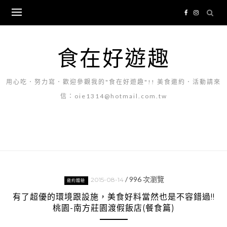
Skip
to
content
食在好遊趣
用心吃．努力寫．歡迎參觀我的"食在好遊趣"!! 美食邀約．活動請來
信：oie1314@hotmail.com.tw
/
996
次瀏覽
2015-08-14
邀約體驗
有了超優的環境跟設施，美食好料當然也是不容錯過!!
桃園-南方莊園渡假飯店(餐食篇)