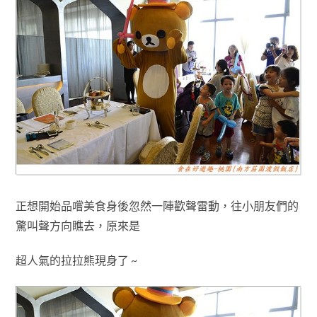
正想開始品嚐美食身後
忽然一陣歡聲雷動，往小朋友們的
驚叫聲方向瞧去
，原來是
超人氣的拉拉熊現身了 ~