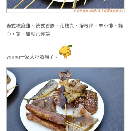
泰式椒麻雞
、德式香腸
、花枝丸
、培根串
、羊小排
、雞
心
，第一盤就已經讓
young
一家大呼過癮了
。