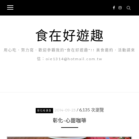
Skip
to
content
食在好遊趣
用心吃．努力寫．歡迎參觀我的"食在好遊趣"!! 美食邀約．活動請來
信：oie1314@hotmail.com.tw
/
6,135
次瀏覽
2014-09-23
彰化哈美食
彰化-心甜咖啡