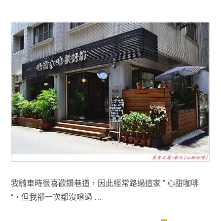
我騎車時很喜歡鑽巷道
，因此
經常路過
這家
” 心甜咖啡
“
，但我卻一次都沒嚐過 …