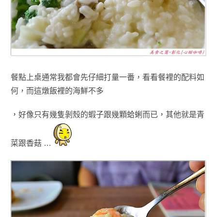
餐點上桌通常我都會先仔細打量一番，看看餐裡的配料如
何
，
而這燉飯裡的
海鮮不多
，
好像只有幾隻剝殼的
蝦子跟幾顆蛤蜊而已
，其他就是青
菜跟香菇
…