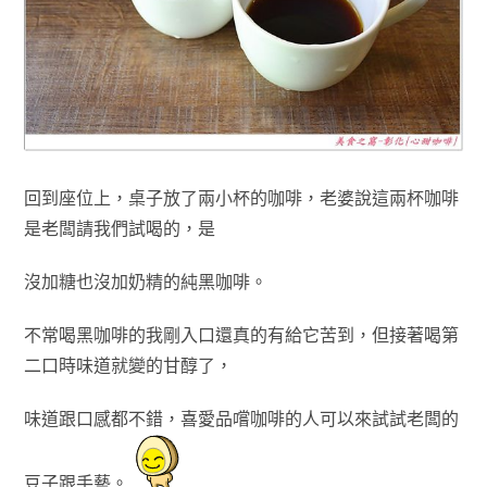
回到座位上
，桌子放了兩小杯的咖啡
，
老婆說
這兩杯咖啡
是老闆請我們試喝的，是
沒加糖也沒加奶精的
純黑咖啡
。
不常喝黑咖啡的我剛入口還真的有給它苦到
，但接著喝第
二口時味道就變的甘醇了
，
味道跟口感都不錯
，
喜愛品嚐咖啡的人
可以來試試老闆的
豆子跟手藝
。