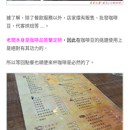
據了解
，除了餐飲服務以外
，店家還有販售
、批發咖啡
豆
，代客烘焙等 …
。
老闆本身是咖啡品質鑒定師
，因此在
咖啡豆的挑選使用上
是絕對有其功力的
，
所以
等回點餐也順便來杯咖啡是必然的了
。