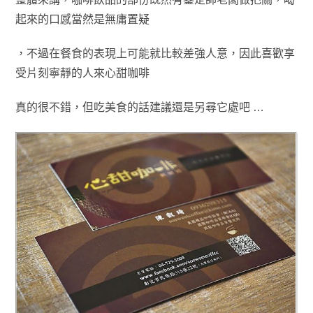
起來的口感當然是無庸置疑
，不過在餐食的表現上可能就比較差強人意
，
因此喜歡享
受片刻寧靜的
人
來心甜咖啡
真的很不錯
，但吃美食的話建議還是另尋它處吧
…