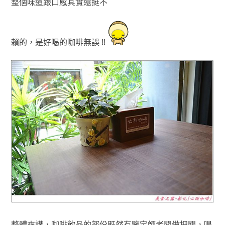
整個味道跟口感其實還挺不
賴的
，是好喝的咖啡無誤 !!
整體來講，咖啡飲品的部份既然有鑒定師老闆做把關
，
喝