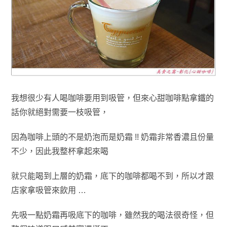
我想很少有人喝咖啡要用到吸管，但來心甜咖啡點拿鐵的
話你就絕對需要一枝吸管
，
因為咖啡上頭的不是奶泡
而是
奶霜 !!
奶霜非常香濃
且份量
不少
，
因此我
整杯拿起來喝
就只能喝到上層的奶霜
，底下的
咖啡都喝不到
，
所以才跟
店家拿
吸管來飲用 …
先吸一點奶霜再吸底下的咖啡
，雖然我的喝法很奇怪
，但