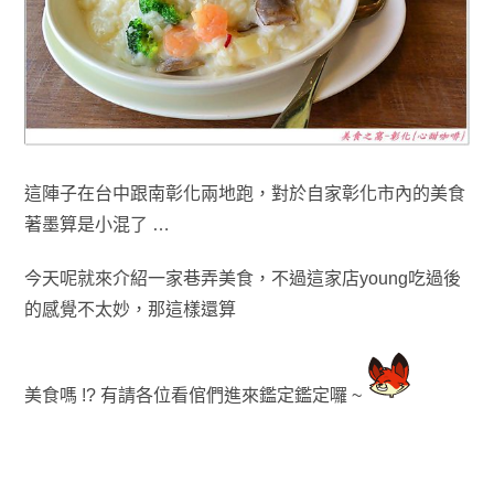
這陣子在台中跟南彰化兩地跑
，
對於自家彰化市內的美食
著墨算是小混了 …
今天呢就來介紹一家巷弄美食
，
不過這家店young吃過後
的感覺不太妙
，那這樣
還算
美食嗎 !? 有請各位看倌們進來鑑定鑑定囉 ~