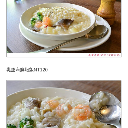
乳酪海鮮燉飯NT120