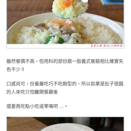
雖然餐價不高，但用料的部份跟一般義式餐館相比確實失
色不少
!!
口感尚可
，份量
屬
吃巧不吃飽型的
，所以如果是肚子很餓
的人來吃只怕離開餐廳後
還要再吃點小吃或零嘴吧 …
。