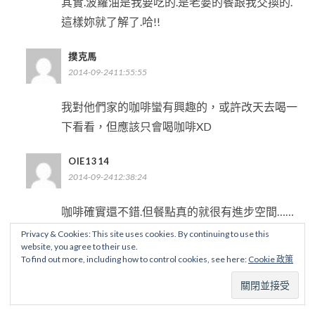
其實.波蘿油是我要吃的.是老婆的餐跟我交換的.
這樣妳就了解了.哈!!
撲克馬
2014-09-2411:55:55
我對他們家的咖啡蠻有興趣的，或許改天去喝一
下看看，但應該只會喝咖啡XD
OIE1314
2014-09-2412:38:24
咖啡確實還不錯.但餐點真的就很有進步空間……
Privacy & Cookies: This site uses cookies. By continuing to use this
MAY BLUE
website, you agree to their use.
To find out more, including how to control cookies, see here:
Cookie 政策
2014-09-2715:06:43
奶霜的咖啡很有幸福感