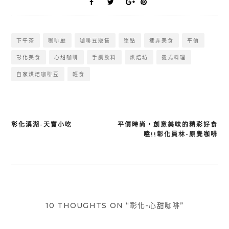
下午茶
咖啡廳
咖啡豆販售
單點
巷弄美食
平價
彰化美食
心甜咖啡
手調飲料
烘焙坊
義式料理
自家烘焙咖啡豆
輕食
彰化溪湖-天寶小吃
平價時尚，創意美味的精彩好食
文
嗑!!彰化員林-原覺咖啡
章
導
覽
10 THOUGHTS ON “彰化-心甜咖啡”