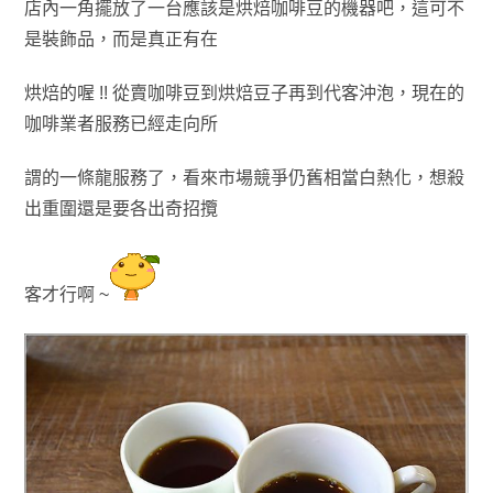
店內一角擺放了一台應該是烘焙咖啡豆的機器吧，這可不
是裝飾品
，而是真正
有在
烘
焙的喔 !!
從賣咖啡豆到烘焙豆子再到代客沖泡
，現在的
咖啡業者服務已經走向所
謂的
一條龍
服務了
，看來市場競爭仍舊相當白熱化
，想殺
出重圍還是要各出奇招攬
客才行
啊 ~