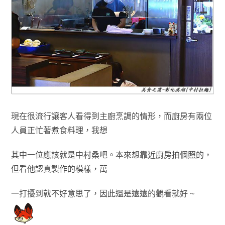
現在很流行讓客人看得到主廚烹調的情形，而廚房有兩位
人員正忙著煮食料理
，我想
其中一位應該就是中村桑吧
。
本來想靠近廚房拍個照的
，
但看他認真製作的模樣
，萬
一
打
擾到就
不好意
思了，因此還是遠遠的觀看就好 ~