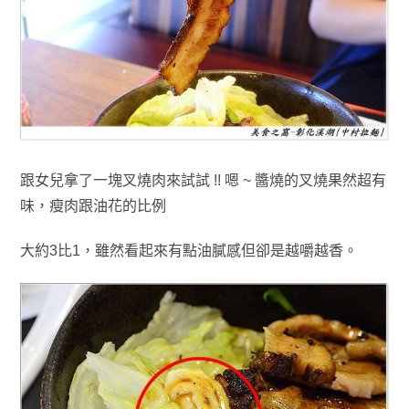
跟女兒拿了一塊叉燒肉來試試 !! 嗯 ~ 醬燒的叉燒果然超有
味
，
瘦肉跟油花的比例
大約3比1
，
雖然看起來有點油膩感但卻是
越嚼越香
。