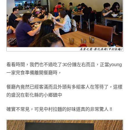
看看時間
我們也不過吃了30分鐘左右而且
，
，正當
young
一家完食準備離開餐廳時
，
餐廳內竟然已經客滿而且外頭有多組客人在等待了
，
這樣
的盛況在彰化縣的小鄉鎮中
確實不常見
，可見中村拉麵的好味道真的非常驚人 !!