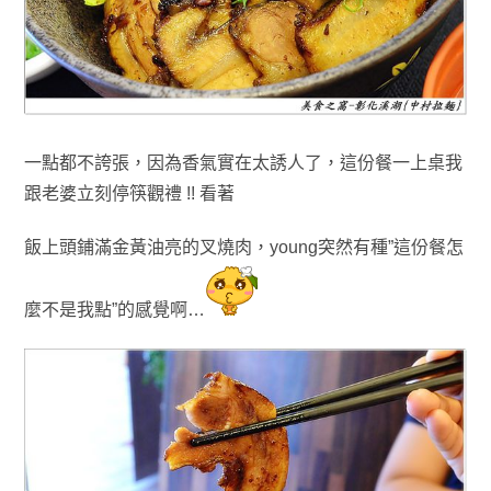
一點都不誇張
，
因為香氣實在太誘人了
，
這份餐一上桌我
跟老婆立刻停筷觀禮 !!
看著
飯上頭鋪滿金黃油亮的叉燒肉
，young突然有種”這份餐怎
麼不是我點”的感覺啊…