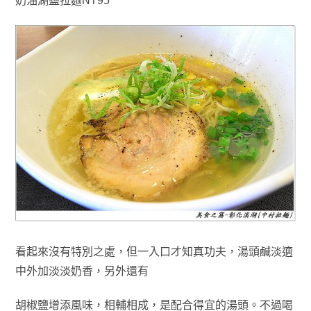
奶油湖鹽拉麵NT95
看起來沒有特別之處，但一入口才知真功夫，湯頭鹹淡適
中外加淡淡奶香，另外還有
胡椒鹽增添風味
，相輔相成
，
是配合得宜的湯頭
。
不過喝