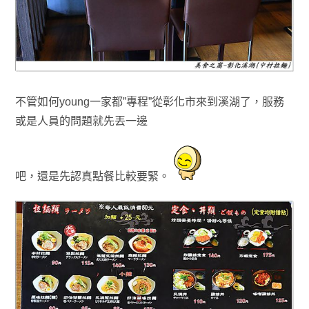
不管如何
young一家都”專程”從彰化市來到溪湖了
，服務
或是人員的問題就先丟一邊
吧
，
還是
先
認真點餐比較要緊
。