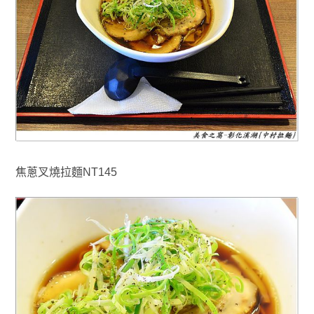
焦蔥叉燒拉麵NT145