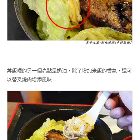
丼飯裡的另一個亮點是奶油
，
除了增加米飯的香氣
，還
可
以替叉燒肉
增添風味 …..