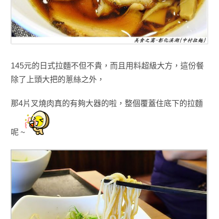
145元的日式拉麵不但
不貴，而且用料超級大方
，
這份餐
除了上頭大把的蔥絲之外
，
那
4片叉燒肉真的有夠大器的啦
，整個覆蓋住底下的拉麵
呢 ~