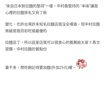
“來自日本
對
拉麵的堅持”一樣
，中村桑堅持的 “本味”
讓我
心裡的拉麵排名又有了新
變化
，也許台灣許多知名拉
麵店我沒全嚐過
，
但中村拉麵
無疑是我目前吃過最優的
拉麵店了
，所以這家店我可以很放心的推薦給大家 !!
再次
提醒
，中村拉麵的餐點份
量不多
，想吃飽記得要加麵(外加25元)喔 ~