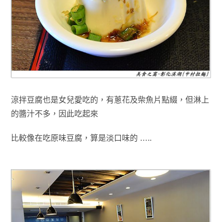
涼拌豆腐也是女兒愛吃的，有蔥花及柴魚片點綴
，但
淋上
的醬汁不多
，
因此吃起來
比較像在吃
原味
豆腐
，算是淡口味的
…..