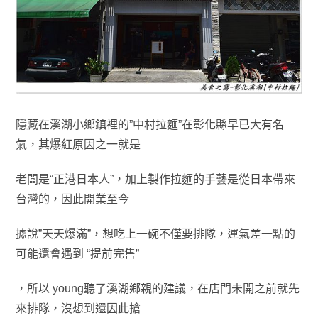
隱藏在溪湖小鄉鎮裡的”中村拉麵”在彰化縣早已大有名
氣，其爆紅原因之一就是
老闆
是
“正港日本人”，加上製作拉麵的手藝是從日本帶來
台灣的
，因此開業至今
據說”天天
爆滿”，想吃上一碗不僅要排隊，運氣差一點的
可能還會遇到 “提前完售”
，
所以 young
聽
了溪湖鄉親的建議
，在店門未開之前就先
來排隊
，沒想到還因此搶