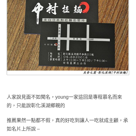
人家說見面不如聞名，young一家這回是專程慕名而來
的
，只能說彰化溪湖鄉親的
推
薦果然
一點都不假
，真的好吃到讓人一吃就成主顧
，承
如名片上所說 –