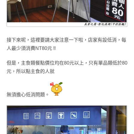
接下來呢
，
這裡要請大家注意一下啦
，
店家有設低消
，
每
人最少須消費
NT80元 !!
但是
，
主食類餐點價位均在80元
以上
，只有單品類低於80
元
，所以點主食的人就
無須擔心
低消問題
。