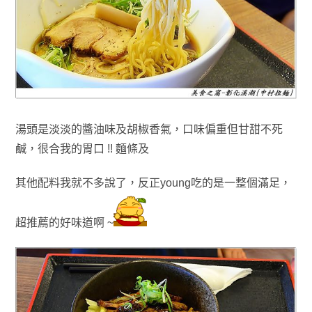
湯頭是淡淡的醬油味
及胡椒香氣，口味偏重但甘甜不死
鹹，很合我的胃口 !!
麵條及
其他配料我就不多說了
，反正young吃的是一整個滿足
，
超推薦的好味道啊 ~