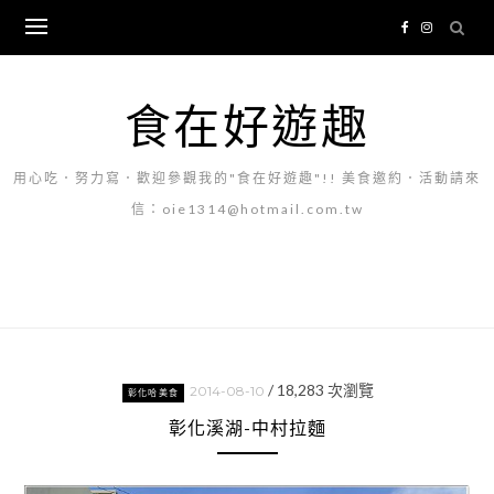
Skip
to
content
食在好遊趣
用心吃．努力寫．歡迎參觀我的"食在好遊趣"!! 美食邀約．活動請來
信：oie1314@hotmail.com.tw
/
18,283
次瀏覽
2014-08-10
彰化哈美食
彰化溪湖-中村拉麵