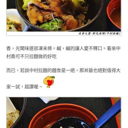
香
，光聞味道就凍未條
。
鹹
，鹹的讓人愛不釋口
。
看來中
村桑可不只拉麵做的
好吃
而已
，
若說中村拉麵的麵食是一絕
，那丼飯也絕對值得大
家一試
，超讚喔 ~