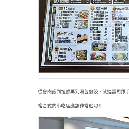
從魯肉飯到拉麵再到湯包煎餃
，
就連壽司跟
複合式的小吃店應該非常貼切 !!