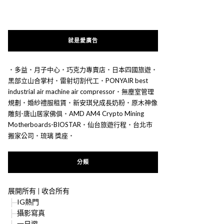
就是愛廣告
‧
多益
‧
月子中心
‧
巧克力專賣店
‧
日本四國旅遊
‧
黑部立山合掌村
‧
雷射切割代工
‧
PONYAIR best
industrial air machine air compressor
‧
無塵室管理
規劃
‧
婚紗禮服租賃
‧
新安琪兒成長奶粉
‧
原木神像
雕刻-唐山居家佛俱
‧
AMD AM4 Crypto Mining
Motherboards-BIOSTAR
‧
仙台旅遊行程
‧
台北市
搬家公司
‧
琉璃 獎座
‧
分類
展開所有
|
收合所有
IG熱門
攝影寫真
一日遊