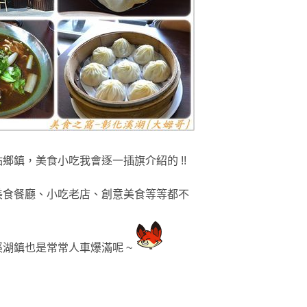
點鄉鎮
，美食小吃我會逐一插旗
介紹的 !!
美食餐廳
、小吃老店
、創意
美食
等等
都
不
湖鎮也是常常人車爆滿呢 ~