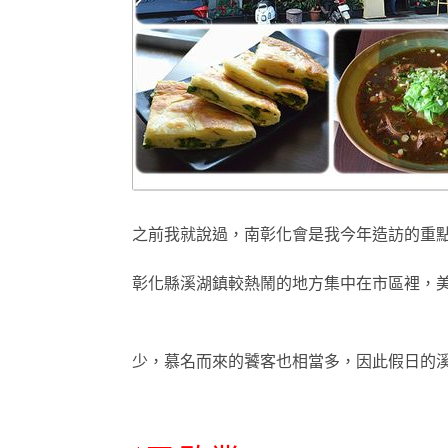
之前我就說過，南彰化會是我今年造訪的重
彰化縣溪湖鎮較熱鬧的地方集中
在市區裡
，
少
，慕名而來的饕客也相當多
，因此假日的溪