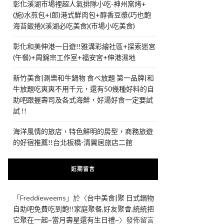
彰化溪湖市場裡超人氣排隊小吃-神州窯烤+
(施)水煎包+(郎)港式鮮肉包+醇香豆漿(巧也飽
海苔飯捲)(溪湖必吃美食)(市場小吃美食)
彰化和美伸港一日遊!!雅溝彩繪社區+探索迷宮
(午餐)+周錦宗工作室+福安宮+伸港濕地
新竹美食|涮樂和牛鍋物 食べ放題 第一品牌|和
牛放題吃爽爽不用千元，還有50幾種好料的自
助吧跟握壽司及各式海鮮，好湯好食一定要試
試 !!
海洋風情的旅店，特色鮮明的房型，商務旅遊
的好宿推薦!!台北板橋-清翼居旅店二館
近期留言
「
Freddieweems
」於〈
台中美食|聚 日式鍋物
自助吧免費吃到飽!!家庭聚餐,好友聚會,統統把
它聚在一起~當月壽星還有生日禮~
〉發佈留言