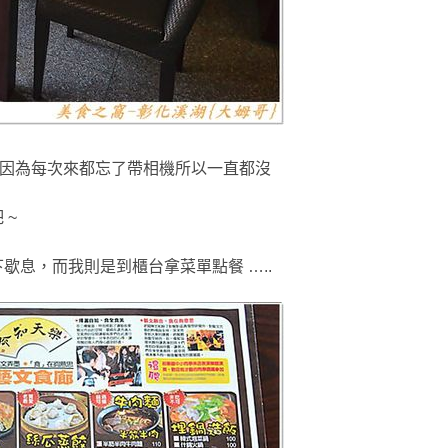
因為每次來都忘了帶相機所以一直
都沒
 ~
歇息，而我則是到櫃台拿菜單點餐 …..