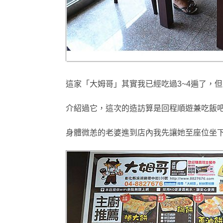
這家「
大姆哥
」其實我已經吃過3~4遍了
，但
介
紹過它
，這次的造訪算是回程順遊兼吃飯吧
身體微恙的老婆進到店內我先讓她至座位坐下