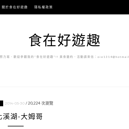
關於食在好遊趣
隱私權政策
食在好遊趣
力寫．歡迎參觀我的"食在好遊趣"!! 美食邀約．活動請來信：oie1314@hotmail.
/
20,224
次瀏覽
2014-05-30
化溪湖-大姆哥