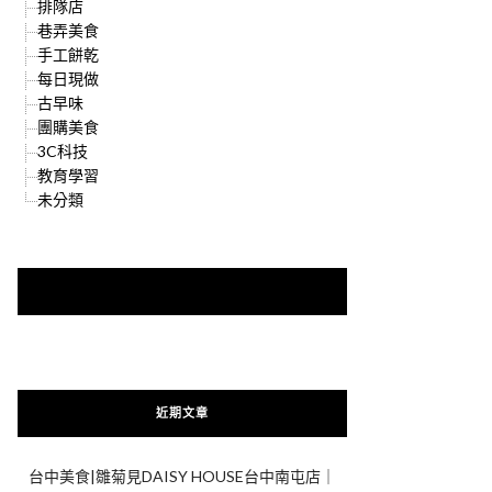
排隊店
巷弄美食
手工餅乾
每日現做
古早味
團購美食
3C科技
教育學習
未分類
快來加入{食在好遊趣粉絲團}
近期文章
台中美食|雛菊見DAISY HOUSE台中南屯店｜