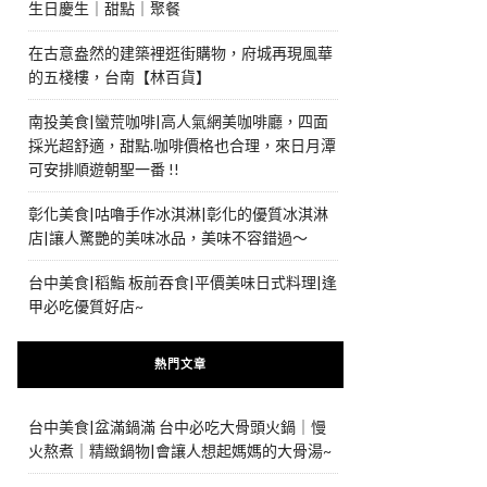
生日慶生｜甜點｜聚餐
在古意盎然的建築裡逛街購物，府城再現風華
的五棧樓，台南【林百貨】
南投美食|蠻荒咖啡|高人氣網美咖啡廳，四面
採光超舒適，甜點.咖啡價格也合理，來日月潭
可安排順遊朝聖一番 !!
彰化美食|咕嚕手作冰淇淋|彰化的優質冰淇淋
店|讓人驚艷的美味冰品，美味不容錯過～
台中美食|稻鮨 板前吞食|平價美味日式料理|逢
甲必吃優質好店~
熱門文章
台中美食|盆滿鍋滿 台中必吃大骨頭火鍋｜慢
火熬煮｜精緻鍋物|會讓人想起媽媽的大骨湯~