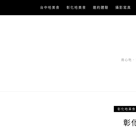
Skip
台中哈美食
彰化哈美食
邀約體驗
攝影寫真
to
content
用心吃．努
彰化哈美食
彰