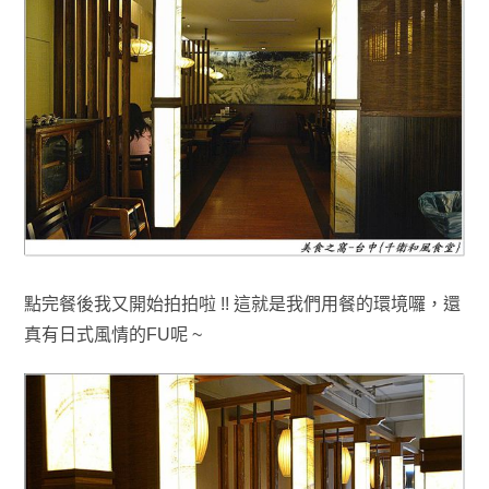
點完餐後我又開始拍拍啦
!!
這就是我們用餐的環境囉，還
真有日式風情的FU呢 ~