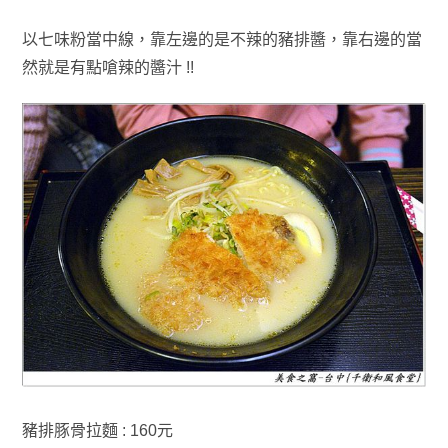
以七味粉當中線
，靠
左邊的是不辣的豬排醬
，靠右邊的當
然就是有點嗆辣的醬汁 !!
豬排豚骨拉麵 : 160元