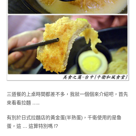
三道餐的上桌時間都差不多，我就一個個來介紹吧
，
首先
來看看拉麵 …..
有別於日式拉麵店的黃金蛋(半熟蛋)
，千衛使用的是魯
蛋
，這 … 這算特別嗎 !?