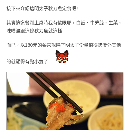
接下來介紹這明太子秋刀魚定食吧 !!
其實這道餐剛上桌時我有傻眼耶
，
白飯
、
牛蒡絲
、
生菜
、
味噌湯
跟這條秋刀魚
就這樣
而已
，以
180元的餐來說除了明太子份量值得誇獎外其他
的就
顯得有點小氣了 …