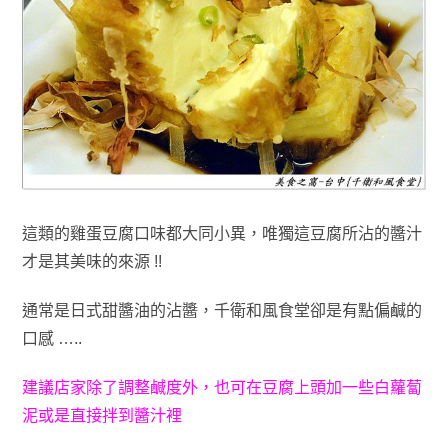
這類的雞蛋豆腐口味都大同小異，唯獨這豆腐所沾的醬汁
才是其美味的來源 !!
通常是日式甜醬油的沾醬
，千衛和風食堂卻是有點偏鹹的
口感 …..
建議店家
除了調整鹹度外
，也
可在豆腐上頭加一些白蘿蔔
泥或是直接拌
到
醬汁裡