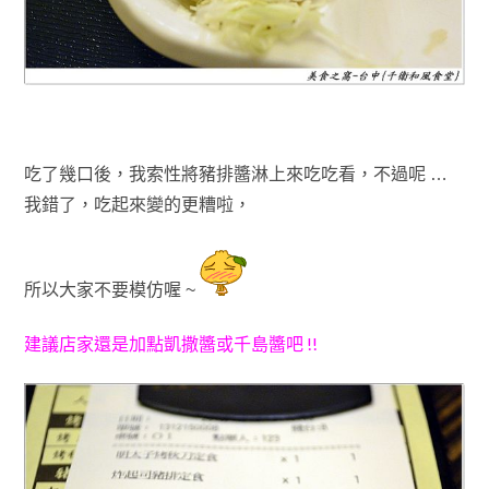
吃了幾口後
，我
索性將豬排醬淋上來吃吃看，不過呢 …
我錯了
，吃起來變的更糟啦
，
所以大家不要模仿喔 ~
建議店家還是加點凱撒醬或千島醬吧 !!