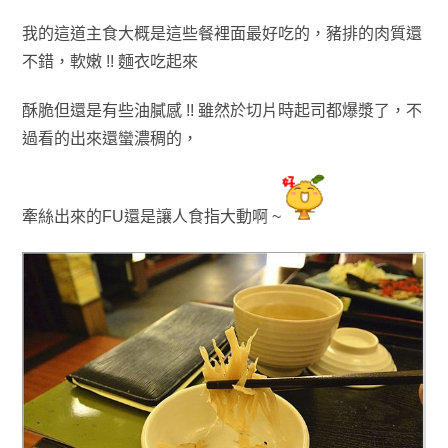
我的這道主食大概是這些餐裡面最好吃的，
豬排的肉質還
不錯
，軟嫩 !! 麵衣吃起來
酥脆但還是有些油膩感
!!
雖然於切片時起司都爆漿
了
，不
過看的出來還蠻濃稠的
，
牽
絲
出來的FU還是讓人食指大動啊 ~