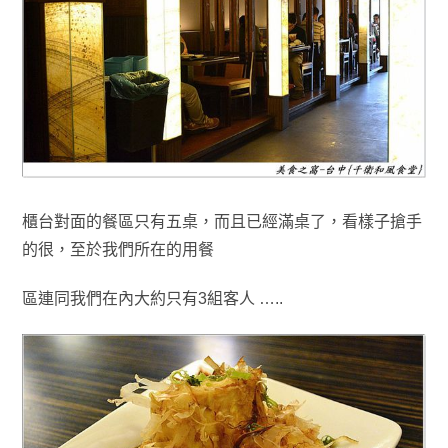
櫃台對面的餐區只有五桌
，而且
已經滿桌了
，
看樣子搶手
的很
，至於我們所在的用餐
區
連同我們在內大約只有3組客人 …..