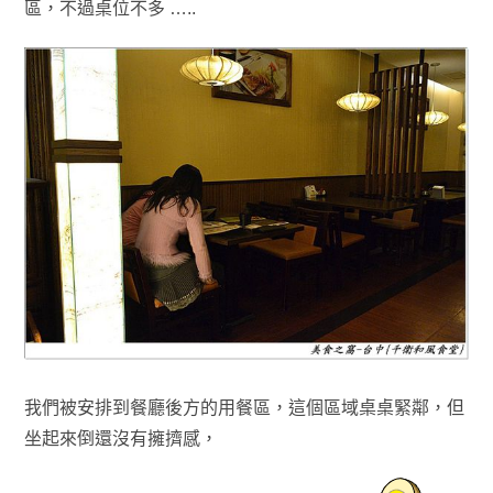
區
，不過桌位不多 …..
我們被安排到餐廳後方的用餐區，這個區域桌桌緊鄰
，但
坐起來倒還沒有擁擠感
，