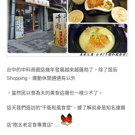
台中的中科商圈這幾年發展越來越蓬勃了，除了逛街
Shopping
、運動休閒
通通有以外
，
當然
民以
食為天的美食這邊也一樣少不了。
這天我們造訪的”千衛和風食堂”
，據了解前身是知名連鎖
店”樹太老定食專賣店” …