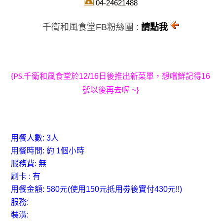
04-24621488
千衛和風食堂FB粉絲團 :
請點我
{PS.
千衛和風食堂於12/16日後推出新菜單
，想嚐鮮記得16
號以後再去喔 ~}
用餐人數: 3人
用餐時間: 約 1個小時
服務費:
無
刷卡 : 有
用餐金額: 580元(使用150元抵用劵後實付430元!!)
服務:
裝潢: