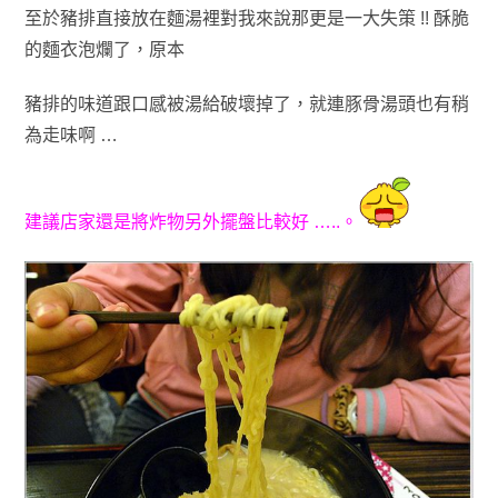
至於豬排直接放在麵湯裡對我來說那更是一大失策
!! 酥脆
的麵衣泡爛了
，原本
豬排的味道跟口感被湯給破壞掉了
，就連豚骨湯頭也有稍
為走味啊 …
建議店家
還
是
將炸物另外擺盤比較好 …..
。