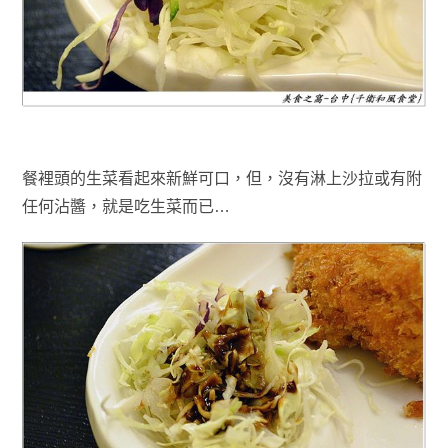
餐裡頭的生菜看起來新鮮可口，但
，沒有
淋上沙拉
或有附
任何沾醬
，就是吃生菜而已…