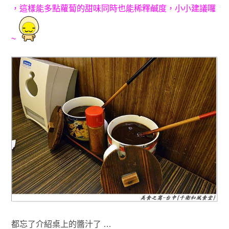
，
這樣能多點蘿蔔的甜味同時也能稀釋鹹度
，小小建議囉
~
都忘了介紹桌上的醬汁了 …