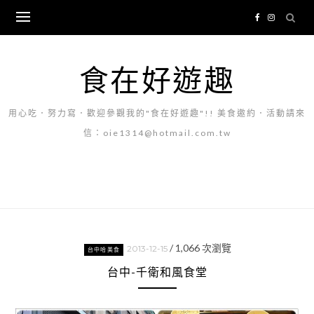
Skip
to
content
食在好遊趣
用心吃．努力寫．歡迎參觀我的"食在好遊趣"!! 美食邀約．活動請來
信：oie1314@hotmail.com.tw
/
1,066
次瀏覽
2013-12-15
台中哈美食
台中-千衛和風食堂