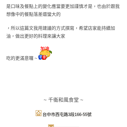
是口味及餐點上的變化應當要更加謹慎才是
，也由於跟我
想像中的餐點落差還蠻大的
，所以
這篇文我用建議的方式撰寫
，
希望店
家能持續加
油
，做出更好的料理來讓大家
吃的更滿意囉 ~
~ 千衛和風食堂 ~
台中市西屯路3段166-55號