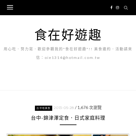
Skip
to
content
食在好遊趣
用心吃．努力寫．歡迎參觀我的"食在好遊趣"!! 美食邀約．活動請來
信：oie1314@hotmail.com.tw
/
1,676
次瀏覽
2013-05-28
台中哈美食
台中-錦津澤定食．日式家庭料理