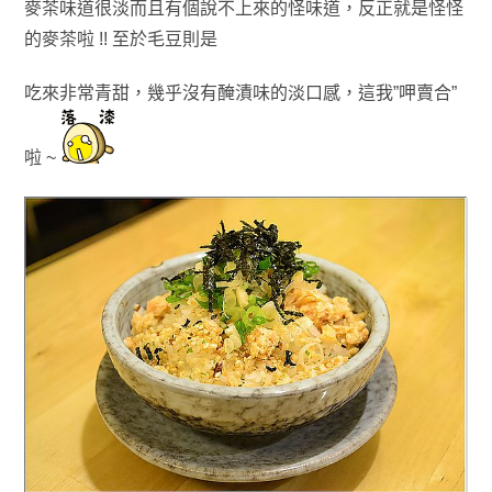
麥茶味道很淡而且有個說不上來的怪味道
，反正就是怪怪
的麥茶啦 !! 至於毛豆
則是
吃來非常青甜
，幾乎沒有醃漬味的淡口感
，這我”呷賣合”
啦 ~