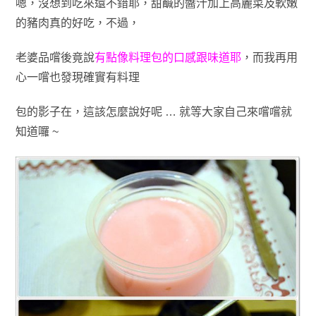
嗯，沒想到吃來還不錯耶
，甜鹹的醬汁加上高麗菜及軟嫩
的豬肉真的好吃
，不過
，
老婆品嚐後竟說
有點像料理包的口感跟味道耶
，而我再用
心一嚐也發現確實有料理
包
的影子在
，這該怎麼說好呢 … 就等大家自己來嚐嚐就
知道囉 ~