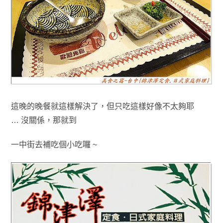
這晚的晚餐就這樣解決了
，但只吃這樣好像不太夠耶
…
沒關係
，
那就到
一中街去補吃個小吃囉 ~