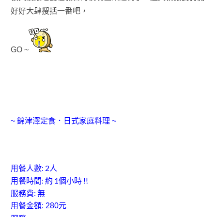
好好大肆搜括一番吧
，
GO ~
~ 錦津澤定食
．日式家庭料理 ~
用餐人數: 2人
用餐時間: 約 1個小時 !!
服務費: 無
用餐金額: 280元