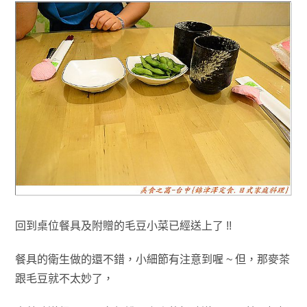
回到桌位餐具及附贈的毛豆小菜已經送上了 !!
餐具的衛生做的還不錯
，小細節有注意到喔 ~ 但
，那麥茶
跟毛豆就不太妙了
，