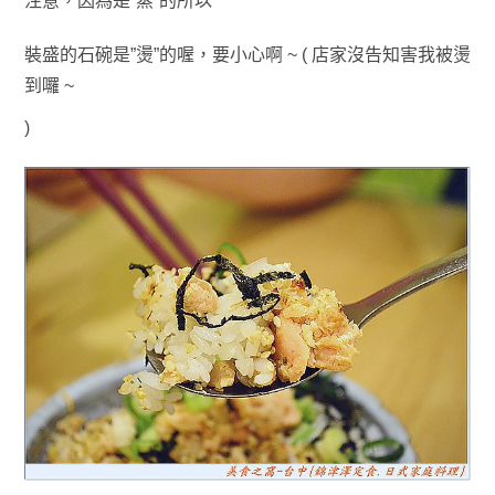
注意
，因為是”蒸”的所以
裝盛的石碗是”燙”的喔
，要小心啊 ~ ( 店家沒告知害我被燙
到囉 ~
)