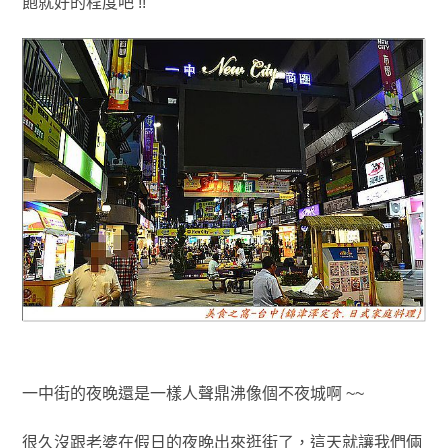
飽就好的程度
吧
!!
一中街的夜晚還是一樣人聲鼎沸像個不夜城啊
~~
很久沒跟老婆在假日的夜晚出來逛街了
，這天就讓我們倆