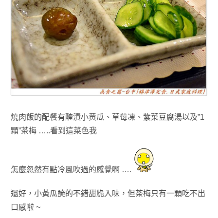
燒肉飯的配餐有醃漬小黃瓜
、草莓凍
、紫菜豆腐湯以及”1
顆”茶梅
…..看到這菜色我
怎麼忽然有點冷風吹過的感覺啊 ….
還好
，
小黃瓜醃的不錯甜脆入味
，
但茶梅只有一顆吃不出
口感啦 ~