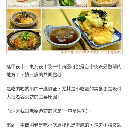
逢甲夜市
、
東海夜市及
一中商圈可說是台中夜晚最熱鬧的
地方了
，這三處的共同點
就
是
吃的喝的用的
一應俱全
，尤其是小吃類的美食更是吸引
大批遊客到訪的主要原因
!!
而
這天我跟老婆造訪的就是”一中商圈”啦 ~
來到一中商圈老是吃小吃裹腹也是蠻膩的
，這天小孩沒跟