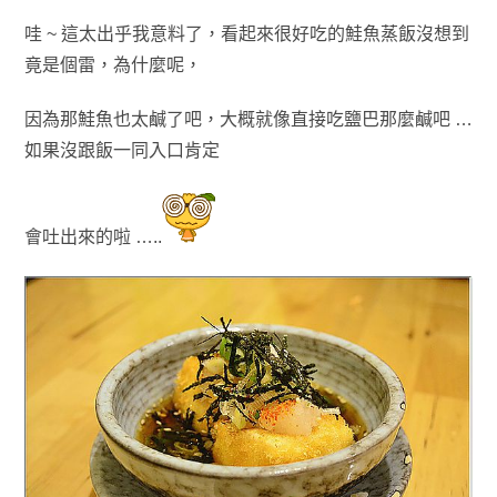
哇 ~ 這太出乎我意料了，看起來很好吃的鮭魚蒸飯沒想到
竟是個雷
，為什麼呢
，
因為那鮭魚也太鹹了吧
，大概就像直接吃鹽巴那麼鹹吧 …
如果沒跟飯一同入口肯
定
會吐出來的啦
…..