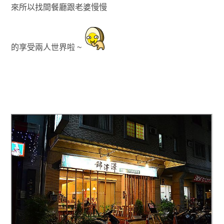
來所以找間餐廳
跟老婆
慢慢
的
享受
兩人世界啦 ~