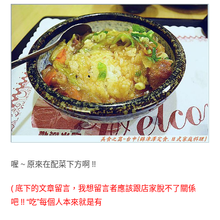
喔 ~ 原來在配菜下方啊 !!
( 底下的文章留言
，我想留言者應該跟店家脫不了關係
吧
!!
“吃”每個人
本來就是有