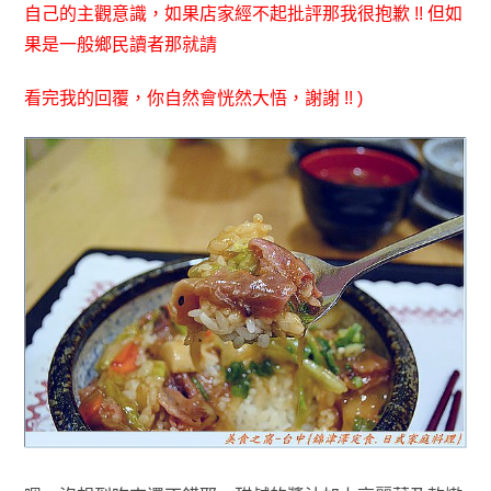
自
己
的主觀意識
，
如果店家
經不起批評那我很抱歉 !! 但如
果是一般鄉民
讀
者那就請
看
完我的回覆，你自然會恍然大悟，謝謝 !! )