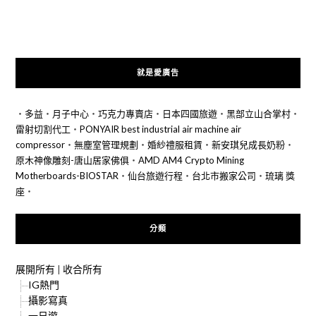
就是愛廣告
‧
多益
‧
月子中心
‧
巧克力專賣店
‧
日本四國旅遊
‧
黑部立山合掌村
‧
雷射切割代工
‧
PONYAIR best industrial air machine air
compressor
‧
無塵室管理規劃
‧
婚紗禮服租賃
‧
新安琪兒成長奶粉
‧
原木神像雕刻-唐山居家佛俱
‧
AMD AM4 Crypto Mining
Motherboards-BIOSTAR
‧
仙台旅遊行程
‧
台北市搬家公司
‧
琉璃 獎
座
‧
分類
展開所有
|
收合所有
IG熱門
攝影寫真
一日遊