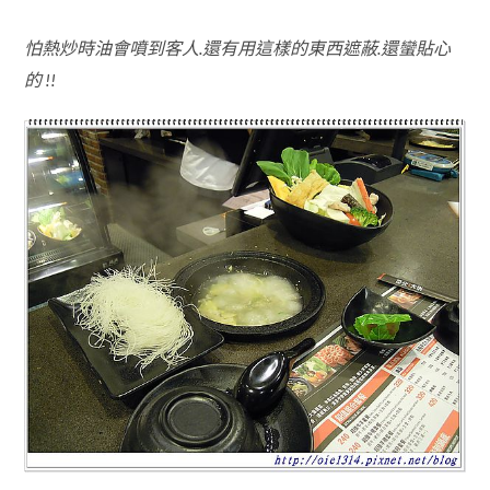
怕熱炒時油會噴到客人.還有用這樣的東西遮蔽.還蠻貼心
的 !!