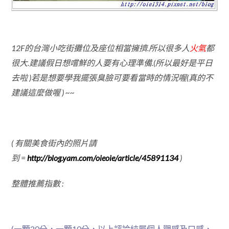
12F的台灣小吃街攤位及座位相當擁擠.所以很多人
火氣
都
很大.建議假日想嚐鮮的人要有心理準備.(所以最好是平日
去啦 )若是想要學我擺張臭臉可要看當時的情況喔(真的不
建議這麼做喔 ) ~~
( 有關美食街內的照片請
到 =
http://blog.yam.com/oieoie/article/45891134
)
整體推薦指數 :
(一顆
20分，一顆
10分，以上評論純屬個人觀感及口感，