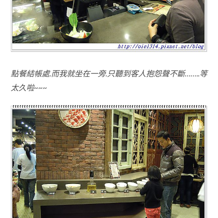
點餐結帳處.而我就坐在一旁.只聽到客人抱怨聲不斷……..等
太久啦~~~