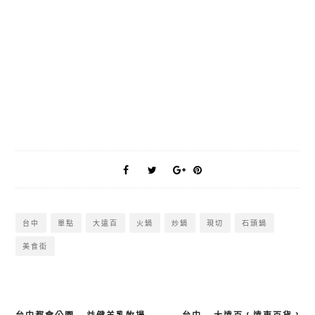
台中
單點
大遠百
火鍋
炒鍋
現切
石頭鍋
美食街