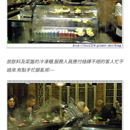
放飲料及菜盤的冷凍櫃.服務人員應付絡繹不絕的客人忙不
過來.有點手忙腳亂呢~~