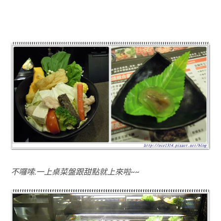
不囉嗦.一上桌菜盤跟甜點就上來啦~~