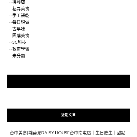
排隊店
巷弄美食
手工餅乾
每日現做
古早味
團購美食
3C科技
教育學習
未分類
快來加入{食在好遊趣粉絲團}
近期文章
台中美食|雛菊見DAISY HOUSE台中南屯店｜生日慶生｜甜點