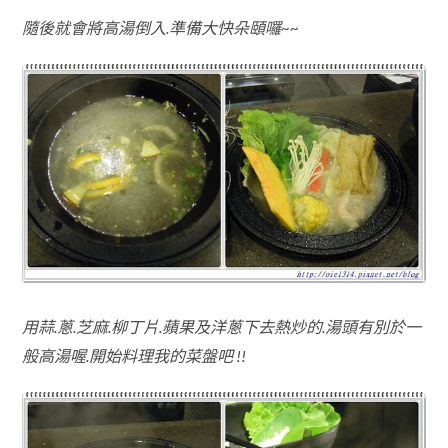
隨後就會將高湯倒入.準備大快朵頤囉~~
用蒜.蔥.芝麻.柳丁片.蘋果及洋蔥下去熱炒的.湯頭有別於一
般高湯喔.開始料理我的菜盤吧 !!