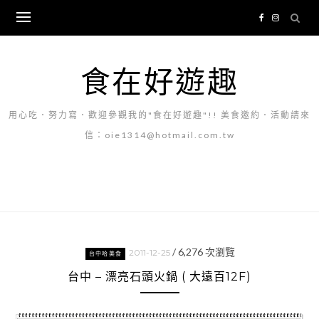
Skip
to
content
食在好遊趣
用心吃．努力寫．歡迎參觀我的"食在好遊趣"!! 美食邀約．活動請來
信：oie1314@hotmail.com.tw
/
6,276
次瀏覽
2011-12-25
台中哈美食
台中 – 漂亮石頭火鍋 ( 大遠百12F)