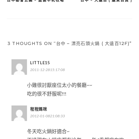
台中都會公園 – 益健羊乳牧場
台中 – 大遠百 { 遠東百貨 }
文
章
導
覽
3 THOUGHTS ON “台中 – 漂亮石頭火鍋 ( 大遠百12F)”
LITTLE15
2011-12-2815:17:08
小雞很討厭座位太小的餐廳~~
吃的很不舒服呢!!!
程程媽咪
2012-01-0821:08:33
冬天吃火鍋好適合~