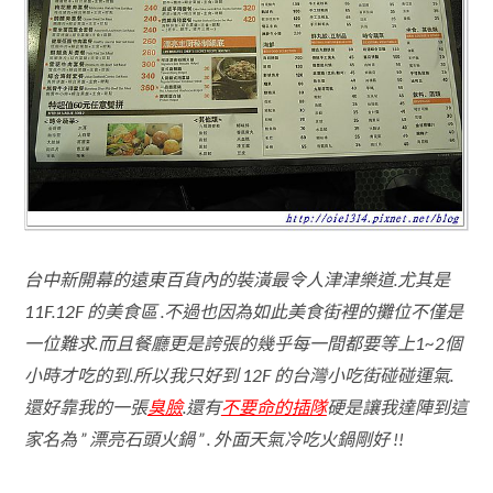
台中新開幕的遠東百貨內的裝潢最令人津津樂道.尤其是
11F.12F 的美食區 .不過也因為如此美食街裡的攤位不僅是
一位難求.而且餐廳更是誇張的幾乎每一間都要等上1~2個
小時才吃的到.所以我只好到 12F 的台灣小吃街碰碰運氣.
還好靠我的一張
臭臉
.還有
不要命的插隊
硬是讓我達陣到這
家名為 ” 漂亮石頭火鍋 ” . 外面天氣冷吃火鍋剛好 !!