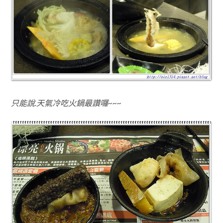
只能說.天氣冷吃火鍋最讚囉~~~