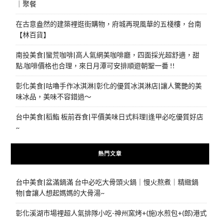
｜聚餐
在古意盎然的建築裡逛街購物，府城再現風華的五棧樓，台南
【林百貨】
南投美食|蠻荒咖啡|高人氣網美咖啡廳，四面採光超舒適，甜
點.咖啡價格也合理，來日月潭可安排順遊朝聖一番 !!
彰化美食|咕嚕手作冰淇淋|彰化的優質冰淇淋店|讓人驚艷的美
味冰品，美味不容錯過～
台中美食|稻鮨 板前吞食|平價美味日式料理|逢甲必吃優質好店
~
熱門文章
台中美食|盆滿鍋滿 台中必吃大骨頭火鍋｜慢火熬煮｜精緻鍋
物|會讓人想起媽媽的大骨湯~
彰化溪湖市場裡超人氣排隊小吃-神州窯烤+(施)水煎包+(郎)港式