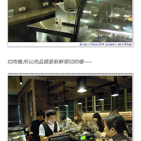
切肉機.所以肉品類是新鮮現切的喔~~~