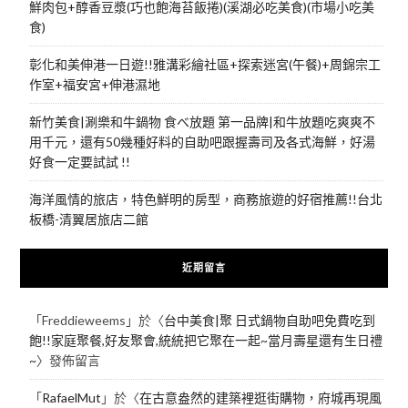
鮮肉包+醇香豆漿(巧也飽海苔飯捲)(溪湖必吃美食)(市場小吃美
食)
彰化和美伸港一日遊!!雅溝彩繪社區+探索迷宮(午餐)+周錦宗工
作室+福安宮+伸港濕地
新竹美食|涮樂和牛鍋物 食べ放題 第一品牌|和牛放題吃爽爽不
用千元，還有50幾種好料的自助吧跟握壽司及各式海鮮，好湯
好食一定要試試 !!
海洋風情的旅店，特色鮮明的房型，商務旅遊的好宿推薦!!台北
板橋-清翼居旅店二館
近期留言
「
Freddieweems
」於〈
台中美食|聚 日式鍋物自助吧免費吃到
飽!!家庭聚餐,好友聚會,統統把它聚在一起~當月壽星還有生日禮
~
〉發佈留言
「
RafaelMut
」於〈
在古意盎然的建築裡逛街購物，府城再現風