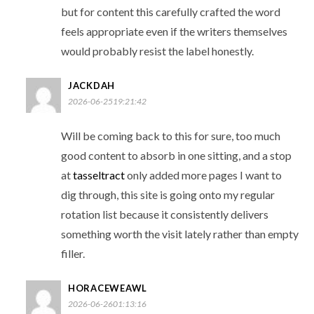
but for content this carefully crafted the word
feels appropriate even if the writers themselves
would probably resist the label honestly.
JACKDAH
2026-06-2519:21:42
Will be coming back to this for sure, too much
good content to absorb in one sitting, and a stop
at
tasseltract
only added more pages I want to
dig through, this site is going onto my regular
rotation list because it consistently delivers
something worth the visit lately rather than empty
filler.
HORACEWEAWL
2026-06-2601:13:16