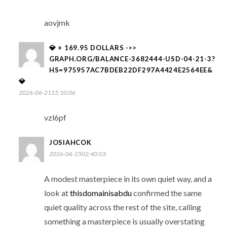
aovjmk
💎 + 169.95 DOLLARS ->>
GRAPH.ORG/BALANCE-3682444-USD-04-21-3?
HS=975957AC7BDEB22DF297A4424E2564EE&
💎
2026-06-2115:10:06
vzl6pf
JOSIAHCOK
2026-06-2502:40:03
A modest masterpiece in its own quiet way, and a
look at
thisdomainisabdu
confirmed the same
quiet quality across the rest of the site, calling
something a masterpiece is usually overstating