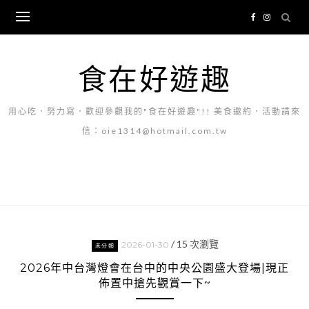
Skip
to
content
食在好遊趣
用心吃．努力寫．歡迎參觀我的"食在好遊趣"!! 美食邀約．活動請來
信：oie1314@hotmail.com.tw
/
15
次瀏覽
2026-01-30
未分類
2026年中台灣燈會在台中的中央公園盛大登場|現正
佈置中搶先觀賞一下~