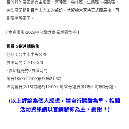
至於其他展區還有主燈區、河畔區、森林區、生態區、探險區，
這些沒記錄到且尚未完工的部份，就留給大家待正式開展後，再
到現場解密了。
[ 幸福蜜馬-2026中台灣燈會-童趣歡樂谷 ]
觀看IG影片請點我
地址：台中市中央公園
展出時間：2/15~3/3
<夢幻極光秀>展演時間
每日18:00-22:00(最終場21:30)
※開幕日(2/15)首場為19:00，每30分鐘展演1場，每場3分鐘。
(以上評論為個人感想，請自行體驗為準。相關
活動資訊請以
官網發佈為主，謝謝 !! )