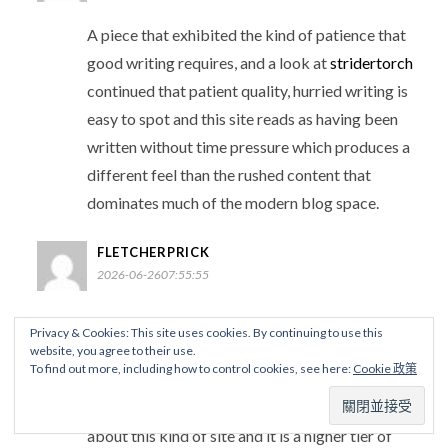
A piece that exhibited the kind of patience that
good writing requires, and a look at
stridertorch
continued that patient quality, hurried writing is
easy to spot and this site reads as having been
written without time pressure which produces a
different feel than the rushed content that
dominates much of the modern blog space.
FLETCHERPRICK
2026-06-2607:55:55
Bookmark added with a small mental note that
Privacy & Cookies: This site uses cookies. By continuing to use this
this is a site to keep, and a look at
siskatrance
website, you agree to their use.
To find out more, including how to control cookies, see here:
Cookie 政策
reinforced the keep status, the verb keep rather
than visit captures something about how I think
about this kind of site and it is a higher tier of