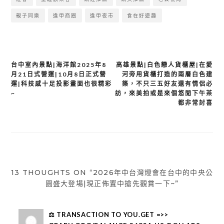
親子同樂
逢甲商圈
逢甲夜市
食在好遊趣
台中室內景點|海洋館2025年8
高雄景點|白色戀人貨櫃屋|在愛
文
月21日式營運|10月8日正式營
河旁用貨櫃打造的兩層白色建
章
運|科技感十足投影畫面也很精彩
築，不只三五好友還有情侶必
~
訪，來美拍或是來個悠閒下午茶
導
都非常討喜
覽
13 THOUGHTS ON “2026年中台灣燈會在台中的中央公
園盛大登場|現正佈置中搶先觀賞一下~”
⚖ TRANSACTION TO YOU.GET =>>