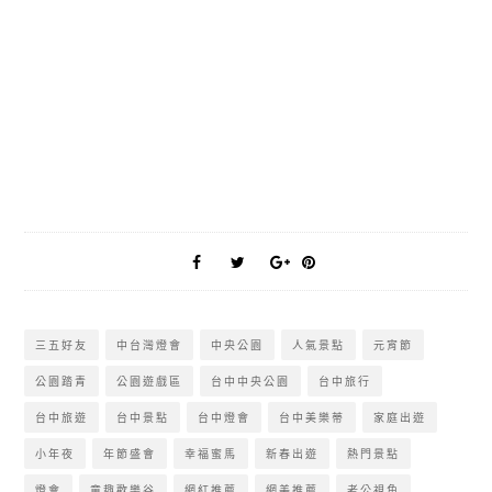
三五好友
中台灣燈會
中央公園
人氣景點
元宵節
公園踏青
公園遊戲區
台中中央公園
台中旅行
台中旅遊
台中景點
台中燈會
台中美樂蒂
家庭出遊
小年夜
年節盛會
幸福蜜馬
新春出遊
熱門景點
燈會
童趣歡樂谷
網紅推薦
網美推薦
老公視角