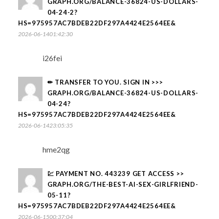
GRAPH.ORG/BALANCE-36824-US-DOLLARS-
04-24-2?
HS=975957AC7BDEB22DF297A4424E2564EE&
2026-06-1401:42:30
i26fei
✏ TRANSFER TO YOU. SIGN IN >>>
GRAPH.ORG/BALANCE-36824-US-DOLLARS-
04-24?
HS=975957AC7BDEB22DF297A4424E2564EE&
2026-06-1423:05:35
hme2qg
💹 PAYMENT NO. 443239 GET ACCESS >>
GRAPH.ORG/THE-BEST-AI-SEX-GIRLFRIEND-
05-11?
HS=975957AC7BDEB22DF297A4424E2564EE&
2026-06-1500:37:04