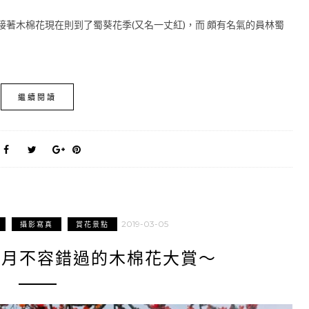
接著木棉花現在則到了蜀葵花季(又名一丈紅)，而 頗有名氣的員林蜀
繼續閱讀
2019-03-05
攝影寫真
賞花景點
三月不容錯過的木棉花大賞～