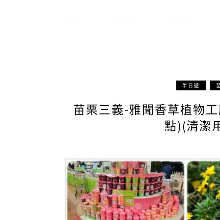
半日遊
苗栗三義-雅聞香草植物工廠
點)(清潔