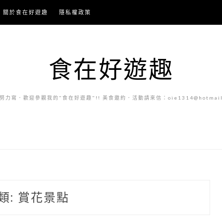
關於食在好遊趣
隱私權政策
食在好遊趣
力寫．歡迎參觀我的"食在好遊趣"!! 美食邀約．活動請來信：oie1314@hotmail.
類:
賞花景點