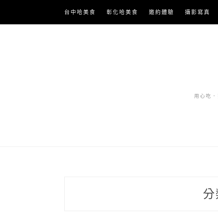
Skip
台中哈美食
彰化哈美食
邀約體驗
攝影寫真
to
content
用心吃．努
分