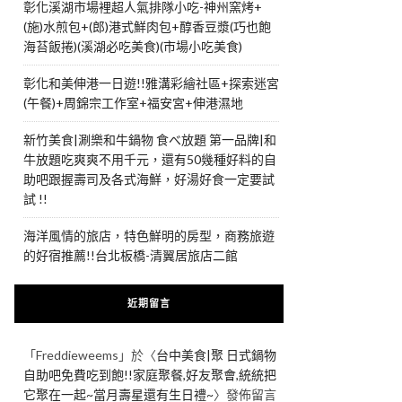
彰化溪湖市場裡超人氣排隊小吃-神州窯烤+
(施)水煎包+(郎)港式鮮肉包+醇香豆漿(巧也飽
海苔飯捲)(溪湖必吃美食)(市場小吃美食)
彰化和美伸港一日遊!!雅溝彩繪社區+探索迷宮
(午餐)+周錦宗工作室+福安宮+伸港濕地
新竹美食|涮樂和牛鍋物 食べ放題 第一品牌|和
牛放題吃爽爽不用千元，還有50幾種好料的自
助吧跟握壽司及各式海鮮，好湯好食一定要試
試 !!
海洋風情的旅店，特色鮮明的房型，商務旅遊
的好宿推薦!!台北板橋-清翼居旅店二館
近期留言
「
Freddieweems
」於〈
台中美食|聚 日式鍋物
自助吧免費吃到飽!!家庭聚餐,好友聚會,統統把
它聚在一起~當月壽星還有生日禮~
〉發佈留言