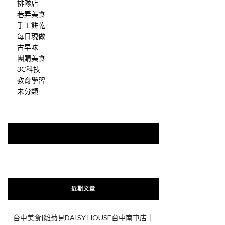
排隊店
巷弄美食
手工餅乾
每日現做
古早味
團購美食
3C科技
教育學習
未分類
快來加入{食在好遊趣粉絲團}
近期文章
台中美食|雛菊見DAISY HOUSE台中南屯店｜