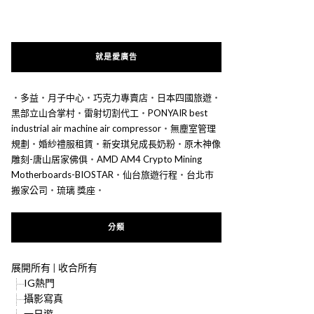
就是愛廣告
‧
多益
‧
月子中心
‧
巧克力專賣店
‧
日本四國旅遊
‧
黑部立山合掌村
‧
雷射切割代工
‧
PONYAIR best
industrial air machine air compressor
‧
無塵室管理
規劃
‧
婚紗禮服租賃
‧
新安琪兒成長奶粉
‧
原木神像
雕刻-唐山居家佛俱
‧
AMD AM4 Crypto Mining
Motherboards-BIOSTAR
‧
仙台旅遊行程
‧
台北市
搬家公司
‧
琉璃 獎座
‧
分類
展開所有
|
收合所有
IG熱門
攝影寫真
一日遊