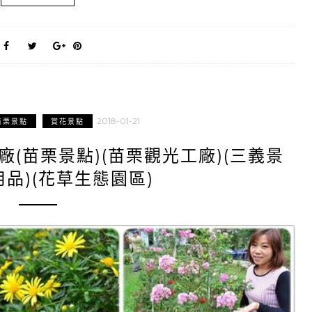
2018-01-21
苗栗景點
賞花景點
(苗栗景點)(苗栗觀光工廠)(三義景
用品)(花草生態園區)