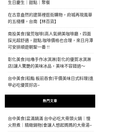
生日慶生｜甜點｜聚餐
在古意盎然的建築裡逛街購物，府城再現風華
的五棧樓，台南【林百貨】
南投美食|蠻荒咖啡|高人氣網美咖啡廳，四面
採光超舒適，甜點.咖啡價格也合理，來日月潭
可安排順遊朝聖一番 !!
彰化美食|咕嚕手作冰淇淋|彰化的優質冰淇淋
店|讓人驚艷的美味冰品，美味不容錯過～
台中美食|稻鮨 板前吞食|平價美味日式料理|逢
甲必吃優質好店~
熱門文章
台中美食|盆滿鍋滿 台中必吃大骨頭火鍋｜慢
火熬煮｜精緻鍋物|會讓人想起媽媽的大骨湯~