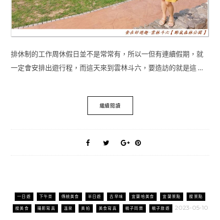
排休制的工作周休假日並不是常常有，所以一但有連續假期，就
一定會安排出遊行程，而這天來到雲林斗六，要造訪的就是這 …
繼續閱讀
一日遊
下午茶
傳統美食
半日遊
古早味
宜蘭哈美食
宜蘭景點
搜景點
2023-05-10
搜美食
攝影寫真
溫泉
美拍
美食寫真
親子同樂
親子旅遊