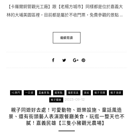
【卡羅爾銅管觀光工廠】跟【老楊方城市】同樣都是位於嘉義大
林的大埔美園區裡，目前都是屬於不收門票，免費參觀的景點 …
繼續閱讀
IG熱門
一日遊
嘉義景點
搜景點
攝影寫真
美拍
親子同樂
親子旅遊
2023-09-12
親子體驗
親子同遊好去處！可愛動物、遊樂設施、童話風造
景、還有街頭藝人表演跟餐廳美食，玩逛一整天也不
膩！嘉義民雄【三隻小豬觀光農場】