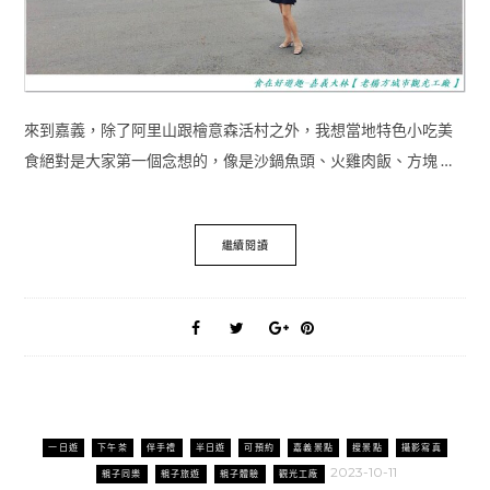
來到嘉義，除了阿里山跟檜意森活村之外，我想當地特色小吃美
食絕對是大家第一個念想的，像是沙鍋魚頭、火雞肉飯、方塊 …
繼續閱讀
一日遊
下午茶
伴手禮
半日遊
可預約
嘉義景點
搜景點
攝影寫真
2023-10-11
親子同樂
親子旅遊
親子體驗
觀光工廠