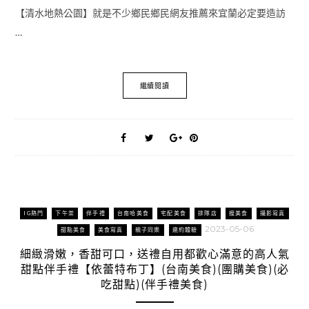
【清水地熱公園】就是不少鄉民鄉民網友推薦來宜蘭必定要造訪
…
繼續閱讀
IG熱門
下午茶
伴手禮
台南哈美食
宅配美食
排隊店
搜美食
攝影寫真
2023-05-06
甜點美食
美食寫真
親子同樂
邀約體驗
細緻滑嫩，香甜可口，送禮自用都歡心滿意的高人氣
甜點伴手禮【依蕾特布丁】(台南美食)(團購美食)(必
吃甜點)(伴手禮美食)