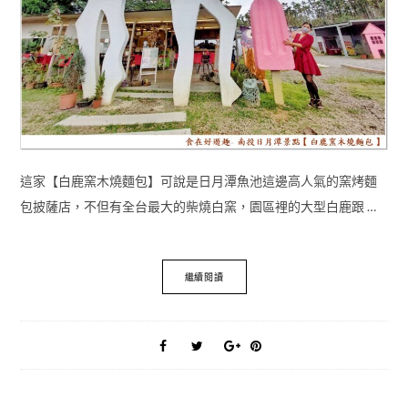
這家【白鹿窯木燒麵包】可說是日月潭魚池這邊高人氣的窯烤麵
包披薩店，不但有全台最大的柴燒白窯，園區裡的大型白鹿跟 …
繼續閱讀