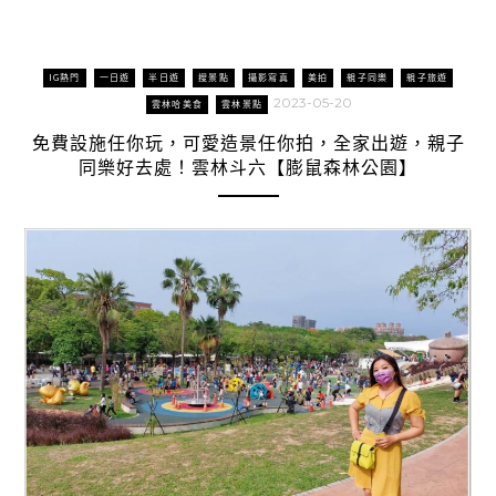
IG熱門
一日遊
半日遊
搜景點
攝影寫真
美拍
親子同樂
親子旅遊
2023-05-20
雲林哈美食
雲林景點
免費設施任你玩，可愛造景任你拍，全家出遊，親子
同樂好去處！雲林斗六【膨鼠森林公園】