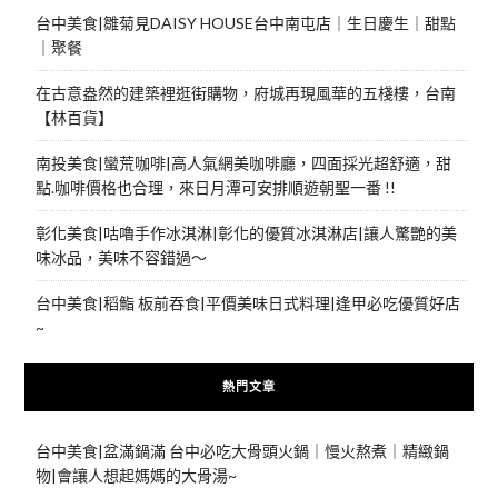
台中美食|雛菊見DAISY HOUSE台中南屯店｜生日慶生｜甜點
｜聚餐
在古意盎然的建築裡逛街購物，府城再現風華的五棧樓，台南
【林百貨】
南投美食|蠻荒咖啡|高人氣網美咖啡廳，四面採光超舒適，甜
點.咖啡價格也合理，來日月潭可安排順遊朝聖一番 !!
彰化美食|咕嚕手作冰淇淋|彰化的優質冰淇淋店|讓人驚艷的美
味冰品，美味不容錯過～
台中美食|稻鮨 板前吞食|平價美味日式料理|逢甲必吃優質好店
~
熱門文章
台中美食|盆滿鍋滿 台中必吃大骨頭火鍋｜慢火熬煮｜精緻鍋
物|會讓人想起媽媽的大骨湯~