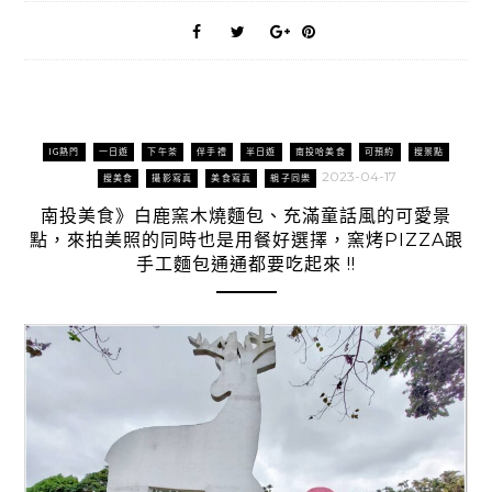
IG熱門
一日遊
下午茶
伴手禮
半日遊
南投哈美食
可預約
搜景點
2023-04-17
搜美食
攝影寫真
美食寫真
親子同樂
南投美食》白鹿窯木燒麵包、充滿童話風的可愛景
點，來拍美照的同時也是用餐好選擇，窯烤PIZZA跟
手工麵包通通都要吃起來 !!