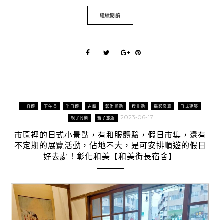
繼續閱讀
一日遊
下午茶
半日遊
古蹟
彰化景點
搜景點
攝影寫真
日式建築
2023-06-17
親子同樂
親子旅遊
市區裡的日式小景點，有和服體驗，假日市集，還有
不定期的展覽活動，佔地不大，是可安排順遊的假日
好去處！彰化和美【和美街長宿舍】