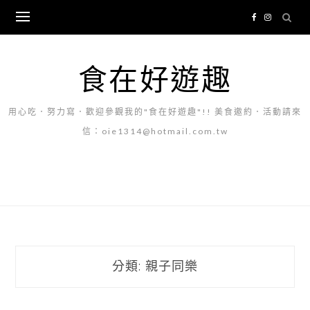
Skip
to
content
食在好遊趣
用心吃．努力寫．歡迎參觀我的"食在好遊趣"!! 美食邀約．活動請來
信：oie1314@hotmail.com.tw
分類:
親子同樂