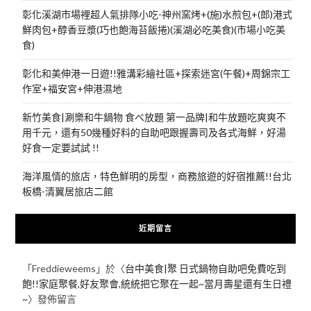
彰化溪湖市場裡超人氣排隊小吃-神州窯烤+(施)水煎包+(郎)港式
鮮肉包+醇香豆漿(巧也飽海苔飯捲)(溪湖必吃美食)(市場小吃美
食)
彰化和美伸港一日遊!!雅溝彩繪社區+探索迷宮(午餐)+周錦宗工
作室+福安宮+伸港濕地
新竹美食|涮樂和牛鍋物 食べ放題 第一品牌|和牛放題吃爽爽不
用千元，還有50幾種好料的自助吧跟握壽司及各式海鮮，好湯
好食一定要試試 !!
海洋風情的旅店，特色鮮明的房型，商務旅遊的好宿推薦!!台北
板橋-清翼居旅店二館
近期留言
「
Freddieweems
」於〈
台中美食|聚 日式鍋物自助吧免費吃到
飽!!家庭聚餐,好友聚會,統統把它聚在一起~當月壽星還有生日禮
~
〉發佈留言