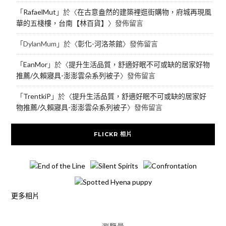
「
RafaelMut
」於〈
在古意盎然的建築裡逛街購物，府城再現風
華的五棧樓，台南【林百貨】
〉發佈留言
「
DylanMum
」於〈
彰化-河洛茶館
〉發佈留言
「
EanMor
」於〈
提升生活品質，舒適好眠不可或缺的居家好物
推薦/久賴寢具-澎澎雲朵系列被子
〉發佈留言
「
TrentkiP
」於〈
提升生活品質，舒適好眠不可或缺的居家好
物推薦/久賴寢具-澎澎雲朵系列被子
〉發佈留言
FLICKR 相片
更多相片