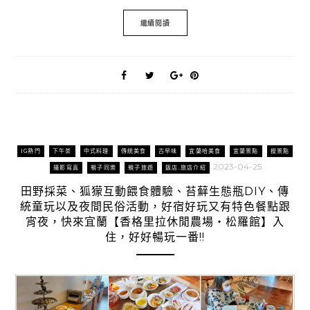
繼續閱讀
IG熱門
下午茶
中式料理
傳統美食
古早味
宜蘭哈美食
宜蘭景點
搜景點
2023-04-25
攝影寫真
親子同樂
親子旅遊
飯店.旅店介紹
田野採菜、狐獴互動餵食體驗、苔蘚生態瓶DIY、傳
統童玩以及夜間民俗活動，好宿好玩又有特色餐點跟
宵夜，快來宜蘭【香格里拉休閒農場‧松羅館】入
住，好好暢玩一番!!