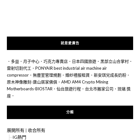
就是愛廣告
‧
多益
‧
月子中心
‧
巧克力專賣店
‧
日本四國旅遊
‧
黑部立山合掌村
‧
雷射切割代工
‧
PONYAIR best industrial air machine air
compressor
‧
無塵室管理規劃
‧
婚紗禮服租賃
‧
新安琪兒成長奶粉
‧
原木神像雕刻-唐山居家佛俱
‧
AMD AM4 Crypto Mining
Motherboards-BIOSTAR
‧
仙台旅遊行程
‧
台北市搬家公司
‧
琉璃 獎
座
‧
分類
展開所有
|
收合所有
IG熱門