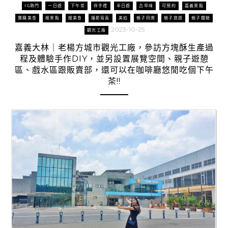
IG熱門
一日遊
下午茶
伴手禮
半日遊
古早味
可預約
嘉義景點
團購美食
搜景點
搜美食
攝影寫真
美拍
親子同樂
親子旅遊
親子體驗
2023-10-25
觀光工廠
嘉義大林｜老楊方城市觀光工廠，參訪方塊酥生產過
程及體驗手作DIY，並另設置展覽空間、親子遊憩
區、戲水區跟販賣部，還可以在咖啡廳悠閒吃個下午
茶!!