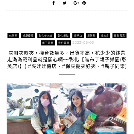
IG熱門
好康優惠
彰化哈美食
彰化景點
排隊店
搜景點
搜美食
攝影寫真
2023-06-03
親子同樂
邀約體驗
夾呀夾呀夾，機台數量多，出貨率高，花少少的錢帶
走滿滿戰利品就是開心啊~~彰化【熊布丁親子樂園(彰
美店)】( #夾娃娃機店、#保夾擺夾好夾、#親子同樂)