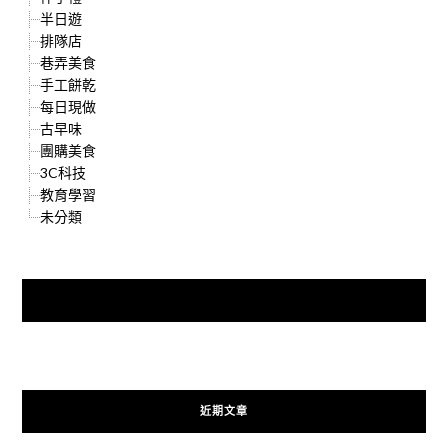
半日遊
排隊店
巷弄美食
手工餅乾
每日現做
古早味
團購美食
3C科技
教育學習
未分類
快來加入{食在好遊趣粉絲團}
近期文章