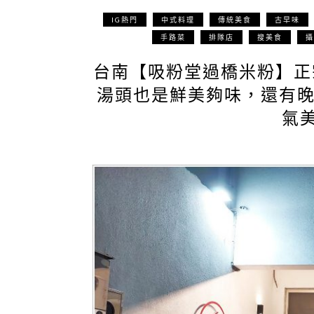
IG熱門
中式料理
傳統美食
古早味
手路菜
排隊店
搜美食
攝
台南【吸粉堂過橋米粉】正
湯頭也是鮮美夠味，還有
氣美