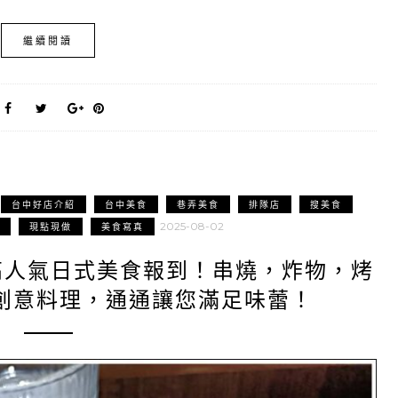
繼續閱讀
台中好店介紹
台中美食
巷弄美食
排隊店
搜美食
2025-08-02
現點現做
美食寫真
A|高人氣日式美食報到！串燒，炸物，烤
創意料理，通通讓您滿足味蕾！