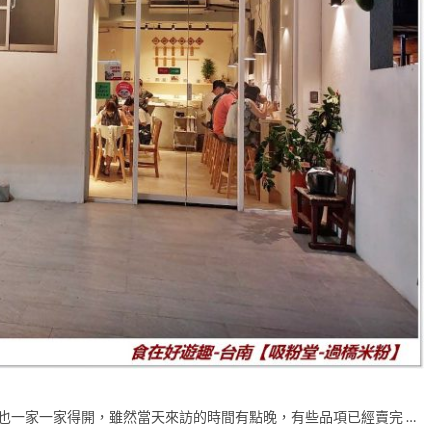
分店也一家一家得開，雖然當天來訪的時間有點晚，有些品項已經賣完 …