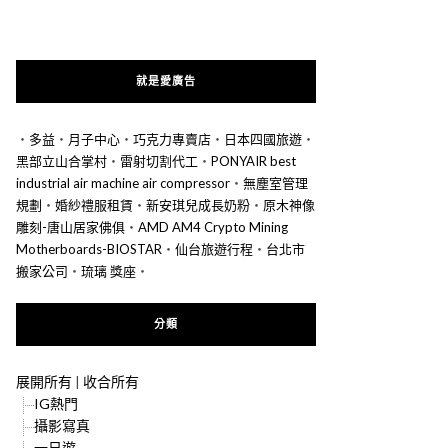
就是愛廣告
‧
多益
‧
月子中心
‧
巧克力專賣店
‧
日本四國旅遊
‧
黑部立山合掌村
‧
雷射切割代工
‧
PONYAIR best
industrial air machine air compressor
‧
無塵室管理
規劃
‧
婚紗禮服租賃
‧
新安琪兒成長奶粉
‧
原木神像
雕刻-唐山居家佛俱
‧
AMD AM4 Crypto Mining
Motherboards-BIOSTAR
‧
仙台旅遊行程
‧
台北市
搬家公司
‧
琉璃 獎座
‧
分類
展開所有
|
收合所有
IG熱門
攝影寫真
一日遊