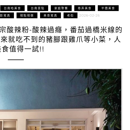
台南哈美食
台南景點
家庭聚餐
巷弄美食
平價美食
2026-02-26
影寫真
現點現做
美食寫真
老街
宗酸辣粉-酸辣過癮，番茄過橋米線的
晚來就吃不到的豬腳跟雞爪等小菜，人
食值得一試!!