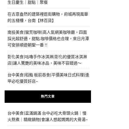
生日慶生｜甜點｜聚餐
在古意盎然的建築裡逛街購物，府城再現風華
的五棧樓，台南【林百貨】
南投美食|蠻荒咖啡|高人氣網美咖啡廳，四面
採光超舒適，甜點.咖啡價格也合理，來日月潭
可安排順遊朝聖一番 !!
彰化美食|咕嚕手作冰淇淋|彰化的優質冰淇淋
店|讓人驚艷的美味冰品，美味不容錯過～
台中美食|稻鮨 板前吞食|平價美味日式料理|逢
甲必吃優質好店~
熱門文章
台中美食|盆滿鍋滿 台中必吃大骨頭火鍋｜慢
火熬煮｜精緻鍋物|會讓人想起媽媽的大骨湯~