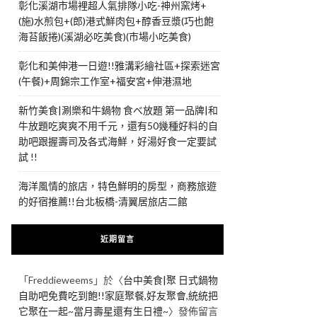
彰化溪湖市場裡超人氣排隊小吃-神州窯烤+
(施)水煎包+(郎)港式鮮肉包+醇香豆漿(巧也飽
海苔飯捲)(溪湖必吃美食)(市場小吃美食)
彰化和美伸港一日遊!!雅溝彩繪社區+探索迷宮
(午餐)+周錦宗工作室+福安宮+伸港濕地
新竹美食|涮樂和牛鍋物 食べ放題 第一品牌|和
牛放題吃爽爽不用千元，還有50幾種好料的自
助吧跟握壽司及各式海鮮，好湯好食一定要試
試 !!
海洋風情的旅店，特色鮮明的房型，商務旅遊
的好宿推薦!!台北板橋-清翼居旅店二館
近期留言
「
Freddieweems
」於〈
台中美食|聚 日式鍋物
自助吧免費吃到飽!!家庭聚餐,好友聚會,統統把
它聚在一起~當月壽星還有生日禮~
〉發佈留言