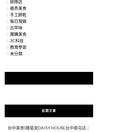
排隊店
巷弄美食
手工餅乾
每日現做
古早味
團購美食
3C科技
教育學習
未分類
快來加入{食在好遊趣粉絲團}
近期文章
台中美食|雛菊見DAISY HOUSE台中南屯店｜