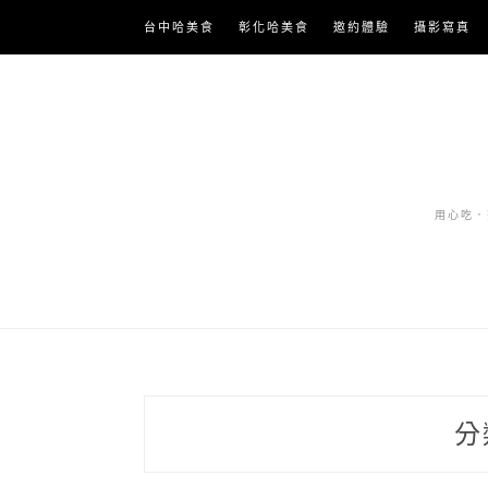
Skip
台中哈美食
彰化哈美食
邀約體驗
攝影寫真
to
content
用心吃．努
分