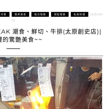
2025-05-
吃市集
巷弄美食
每日現做
現點現做
私房料理
01
EAK 潮食、鮮切、牛排(太原創史店)|
裡的驚艷美食~~