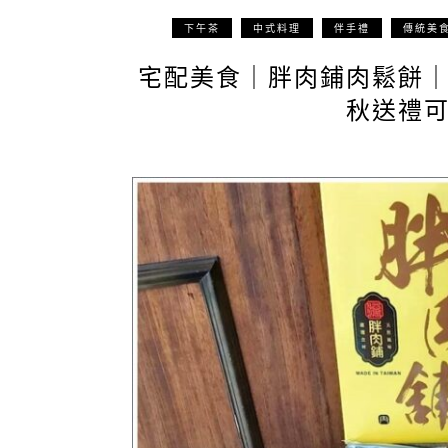
下午茶
中式料理
伴手禮
傳統美
宅配美食｜胖肉鋪肉鬆餅
秋送禮