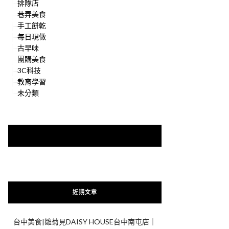
排隊店
巷弄美食
手工餅乾
每日現做
古早味
團購美食
3C科技
教育學習
未分類
快來加入{食在好遊趣粉絲團}
近期文章
台中美食|雛菊見DAISY HOUSE台中南屯店｜