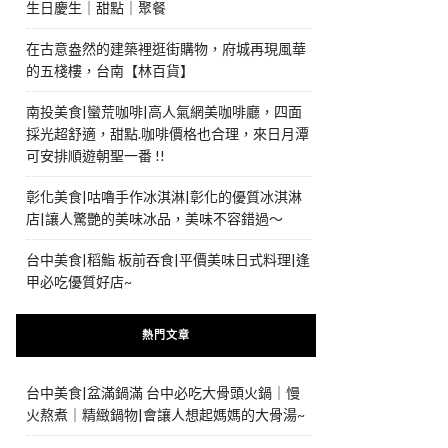
生日慶生｜甜點｜聚餐
在古意盎然的建築裡逛街購物，府城再現風華
的五棧樓，台南【林百貨】
南投美食|蠻荒咖啡|高人氣網美咖啡廳，四面
採光超舒適，甜點.咖啡價格也合理，來日月潭
可安排順遊朝聖一番 !!
彰化美食|咕嚕手作冰淇淋|彰化的優質冰淇淋
店|讓人驚艷的美味冰品，美味不容錯過～
台中美食|稻鮨 板前吞食|平價美味日式料理|逢
甲必吃優質好店~
熱門文章
台中美食|盆滿鍋滿 台中必吃大骨頭火鍋｜慢
火熬煮｜精緻鍋物|會讓人想起媽媽的大骨湯~