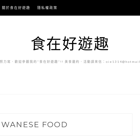
關於食在好遊趣
隱私權政策
食在好遊趣
力寫．歡迎參觀我的"食在好遊趣"!! 美食邀約．活動請來信：oie1314@hotmail.
IWANESE FOOD