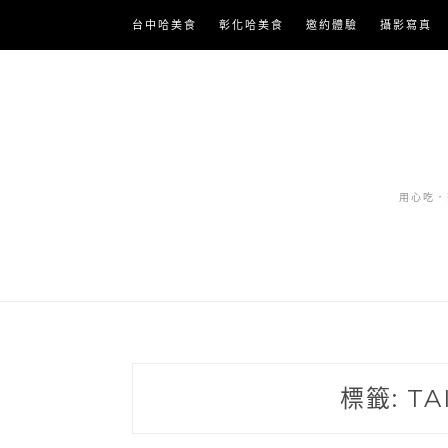
Skip
台中哈美食
彰化哈美食
邀約體驗
攝影寫真
to
content
用心吃．努
標籤:
TA