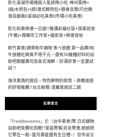
彰化溪湖市場裡超人氣排隊小吃-神州窯烤+
(施)水煎包+(郎)港式鮮肉包+醇香豆漿(巧也飽
海苔飯捲)(溪湖必吃美食)(市場小吃美食)
彰化和美伸港一日遊!!雅溝彩繪社區+探索迷宮
(午餐)+周錦宗工作室+福安宮+伸港濕地
新竹美食|涮樂和牛鍋物 食べ放題 第一品牌|和
牛放題吃爽爽不用千元，還有50幾種好料的自
助吧跟握壽司及各式海鮮，好湯好食一定要試
試 !!
海洋風情的旅店，特色鮮明的房型，商務旅遊
的好宿推薦!!台北板橋-清翼居旅店二館
近期留言
「
Freddieweems
」於〈
台中美食|聚 日式鍋物
自助吧免費吃到飽!!家庭聚餐,好友聚會,統統把
它聚在一起~當月壽星還有生日禮~
〉發佈留言