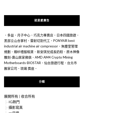
就是愛廣告
‧
多益
‧
月子中心
‧
巧克力專賣店
‧
日本四國旅遊
‧
黑部立山合掌村
‧
雷射切割代工
‧
PONYAIR best
industrial air machine air compressor
‧
無塵室管理
規劃
‧
婚紗禮服租賃
‧
新安琪兒成長奶粉
‧
原木神像
雕刻-唐山居家佛俱
‧
AMD AM4 Crypto Mining
Motherboards-BIOSTAR
‧
仙台旅遊行程
‧
台北市
搬家公司
‧
琉璃 獎座
‧
分類
展開所有
|
收合所有
IG熱門
攝影寫真
一日遊