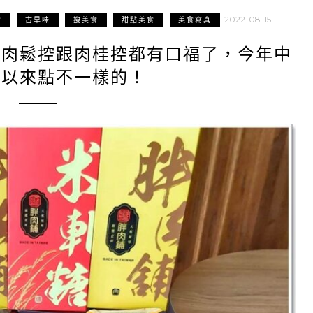
2022-08-15
食
古早味
搜美食
甜點美食
美食寫真
｜肉鬆控跟肉桂控都有口福了，今年中
可以來點不一樣的！