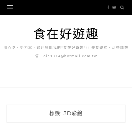
Skip
to
content
食在好遊趣
用心吃．努力寫．歡迎參觀我的"食在好遊趣"!! 美食邀約．活動請來
信：oie1314@hotmail.com.tw
標籤:
3D彩繪