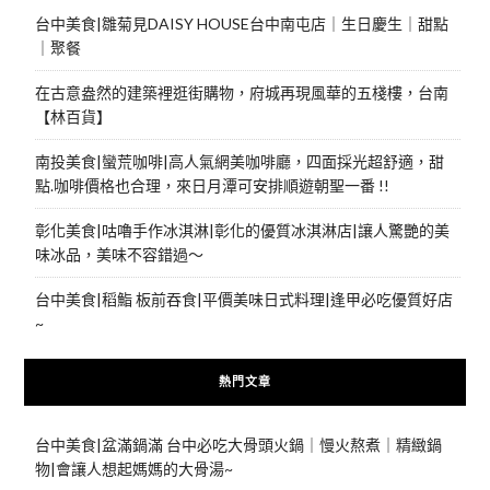
台中美食|雛菊見DAISY HOUSE台中南屯店｜生日慶生｜甜點
｜聚餐
在古意盎然的建築裡逛街購物，府城再現風華的五棧樓，台南
【林百貨】
南投美食|蠻荒咖啡|高人氣網美咖啡廳，四面採光超舒適，甜
點.咖啡價格也合理，來日月潭可安排順遊朝聖一番 !!
彰化美食|咕嚕手作冰淇淋|彰化的優質冰淇淋店|讓人驚艷的美
味冰品，美味不容錯過～
台中美食|稻鮨 板前吞食|平價美味日式料理|逢甲必吃優質好店
~
熱門文章
台中美食|盆滿鍋滿 台中必吃大骨頭火鍋｜慢火熬煮｜精緻鍋
物|會讓人想起媽媽的大骨湯~