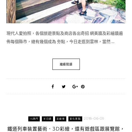
現代人愛拍照，各個旅遊景點及商店各出奇招 網美牆及彩繪牆遍
佈每個縣市，總有幾個成為 夯點，今日走逛到雲林，當然 …
繼續閱讀
2018-06-09
IG熱門
半日遊
彩繪巷
彰化景點
鐵道列車裝置藝術．3D彩繪，還有遊戲區跟展覽館，