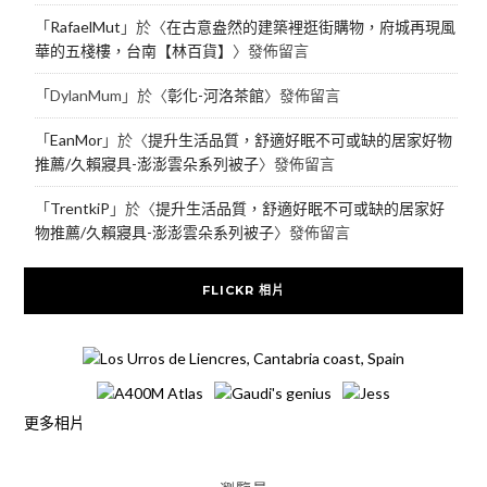
「
RafaelMut
」於〈
在古意盎然的建築裡逛街購物，府城再現風
華的五棧樓，台南【林百貨】
〉發佈留言
「
DylanMum
」於〈
彰化-河洛茶館
〉發佈留言
「
EanMor
」於〈
提升生活品質，舒適好眠不可或缺的居家好物
推薦/久賴寢具-澎澎雲朵系列被子
〉發佈留言
「
TrentkiP
」於〈
提升生活品質，舒適好眠不可或缺的居家好
物推薦/久賴寢具-澎澎雲朵系列被子
〉發佈留言
FLICKR 相片
更多相片