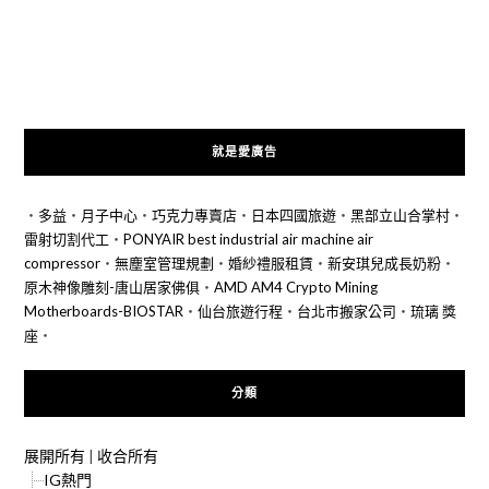
就是愛廣告
‧
多益
‧
月子中心
‧
巧克力專賣店
‧
日本四國旅遊
‧
黑部立山合掌村
‧
雷射切割代工
‧
PONYAIR best industrial air machine air
compressor
‧
無塵室管理規劃
‧
婚紗禮服租賃
‧
新安琪兒成長奶粉
‧
原木神像雕刻-唐山居家佛俱
‧
AMD AM4 Crypto Mining
Motherboards-BIOSTAR
‧
仙台旅遊行程
‧
台北市搬家公司
‧
琉璃 獎
座
‧
分類
展開所有
|
收合所有
IG熱門