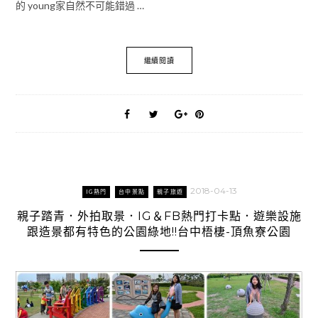
的 young家自然不可能錯過 …
繼續閱讀
2018-04-13
IG熱門
台中景點
親子旅遊
親子踏青．外拍取景．IG＆FB熱門打卡點．遊樂設施
跟造景都有特色的公園綠地!!台中梧棲-頂魚寮公園