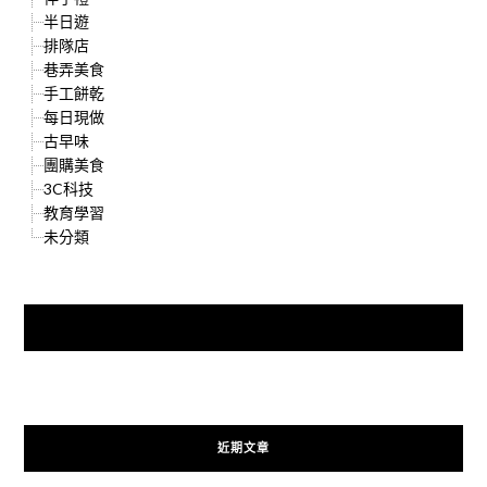
半日遊
排隊店
巷弄美食
手工餅乾
每日現做
古早味
團購美食
3C科技
教育學習
未分類
快來加入{食在好遊趣粉絲團}
近期文章