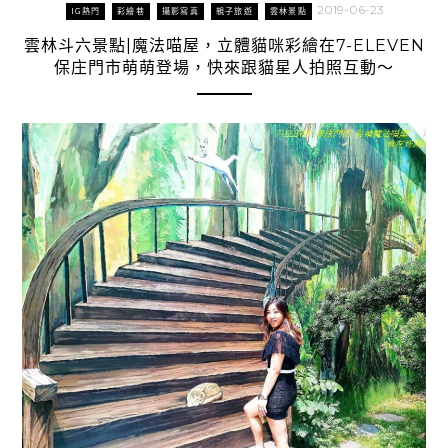
2019-06-23
IG熱門
彩繪巷
攝影寫真
親子旅遊
雲林景點
雲林斗六景點|魔法喵屋，立體貓咪彩繪在7-ELEVEN
保庄門市萌萌登場，快來跟貓星人拍照互動～