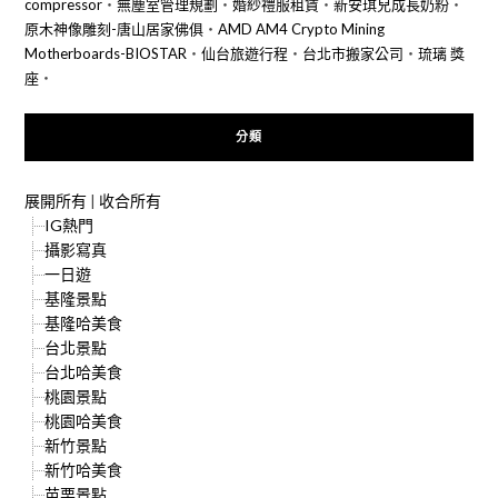
compressor
‧
無塵室管理規劃
‧
婚紗禮服租賃
‧
新安琪兒成長奶粉
‧
原木神像雕刻-唐山居家佛俱
‧
AMD AM4 Crypto Mining
Motherboards-BIOSTAR
‧
仙台旅遊行程
‧
台北市搬家公司
‧
琉璃 獎
座
‧
分類
展開所有
|
收合所有
IG熱門
攝影寫真
一日遊
基隆景點
基隆哈美食
台北景點
台北哈美食
桃園景點
桃園哈美食
新竹景點
新竹哈美食
苗栗景點