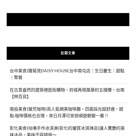
快來加入{食在好遊趣粉絲團}
近期文章
台中美食|雛菊見DAISY HOUSE台中南屯店｜生日慶生｜甜點
｜聚餐
在古意盎然的建築裡逛街購物，府城再現風華的五棧樓，台南
【林百貨】
南投美食|蠻荒咖啡|高人氣網美咖啡廳，四面採光超舒適，甜
點.咖啡價格也合理，來日月潭可安排順遊朝聖一番 !!
彰化美食|咕嚕手作冰淇淋|彰化的優質冰淇淋店|讓人驚艷的美
味冰品，美味不容錯過～