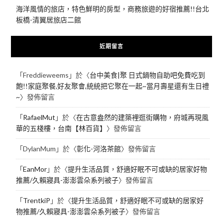
海洋風情的旅店，特色鮮明的房型，商務旅遊的好宿推薦!!台北
板橋-清翼居旅店二館
近期留言
「
Freddieweems
」於〈
台中美食|聚 日式鍋物自助吧免費吃到
飽!!家庭聚餐,好友聚會,統統把它聚在一起~當月壽星還有生日禮
~
〉發佈留言
「
RafaelMut
」於〈
在古意盎然的建築裡逛街購物，府城再現風
華的五棧樓，台南【林百貨】
〉發佈留言
「
DylanMum
」於〈
彰化-河洛茶館
〉發佈留言
「
EanMor
」於〈
提升生活品質，舒適好眠不可或缺的居家好物
推薦/久賴寢具-澎澎雲朵系列被子
〉發佈留言
「
TrentkiP
」於〈
提升生活品質，舒適好眠不可或缺的居家好
物推薦/久賴寢具-澎澎雲朵系列被子
〉發佈留言