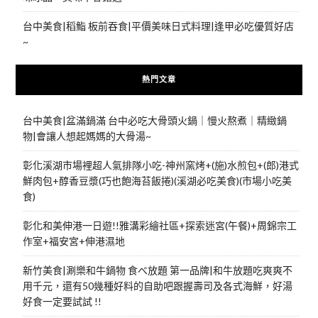
台中美食|稻鮨 板前吞食|平價美味日式料理|逢甲必吃優質好店
~
熱門文章
台中美食|盆滿鍋滿 台中必吃大骨頭火鍋｜慢火熬煮｜精緻鍋
物|會讓人想起媽媽的大骨湯~
彰化溪湖市場裡超人氣排隊小吃-神州窯烤+(施)水煎包+(郎)港式
鮮肉包+醇香豆漿(巧也飽海苔飯捲)(溪湖必吃美食)(市場小吃美
食)
彰化和美伸港一日遊!!雅溝彩繪社區+探索迷宮(午餐)+周錦宗工
作室+福安宮+伸港濕地
新竹美食|涮樂和牛鍋物 食べ放題 第一品牌|和牛放題吃爽爽不
用千元，還有50幾種好料的自助吧跟握壽司及各式海鮮，好湯
好食一定要試試 !!