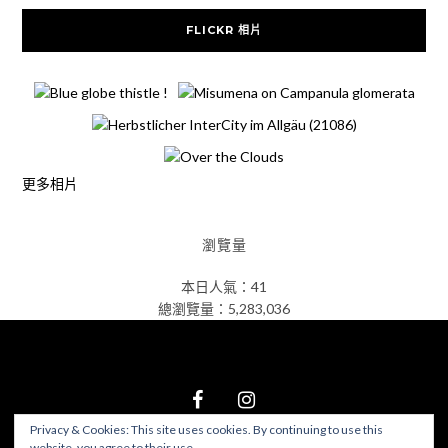
FLICKR 相片
更多相片
瀏覽量
本日人氣：41
總瀏覽量：5,283,036
Privacy & Cookies: This site uses cookies. By continuing to use this
website, you agree to their use.