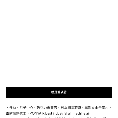
就是愛廣告
‧
多益
‧
月子中心
‧
巧克力專賣店
‧
日本四國旅遊
‧
黑部立山合掌村
‧
雷射切割代工
‧
PONYAIR best industrial air machine air