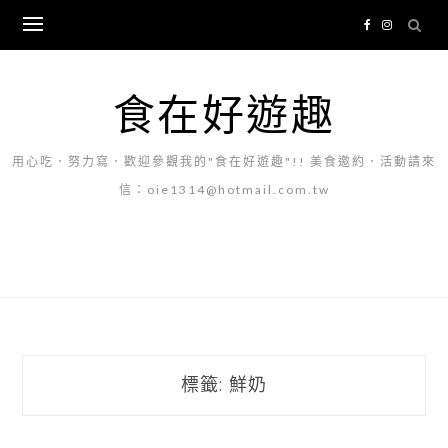
Skip
to
content
食在好遊趣
用心吃．努力寫．歡迎參觀我的"食在好遊趣"!! 美食邀約．活動請來
信：oie1314@hotmail.com.tw
標籤:
鮮奶