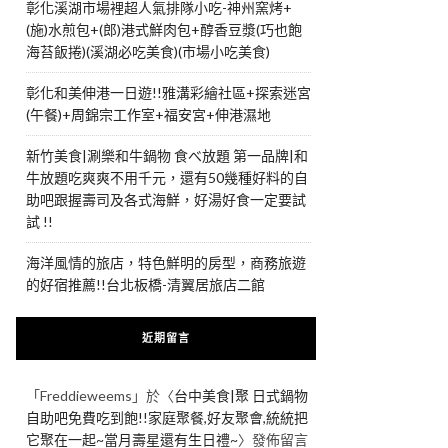
彰化溪湖市場裡超人氣排隊小吃-神州窯烤+
(施)水煎包+(郎)港式鮮肉包+醇香豆漿(巧也飽
海苔飯捲)(溪湖必吃美食)(市場小吃美食)
彰化和美伸港一日遊!!雅溝彩繪社區+探索迷宮
(午餐)+周錦宗工作室+福安宮+伸港濕地
新竹美食|涮樂和牛鍋物 食べ放題 第一品牌|和
牛放題吃爽爽不用千元，還有50幾種好料的自
助吧跟握壽司及各式海鮮，好湯好食一定要試
試 !!
海洋風情的旅店，特色鮮明的房型，商務旅遊
的好宿推薦!!台北板橋-清翼居旅店二館
近期留言
「
Freddieweems
」於〈
台中美食|聚 日式鍋物
自助吧免費吃到飽!!家庭聚餐,好友聚會,統統把
它聚在一起~當月壽星還有生日禮~
〉發佈留言