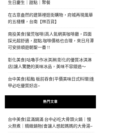
生日慶生｜甜點｜聚餐
在古意盎然的建築裡逛街購物，府城再現風華
的五棧樓，台南【林百貨】
南投美食|蠻荒咖啡|高人氣網美咖啡廳，四面
採光超舒適，甜點.咖啡價格也合理，來日月潭
可安排順遊朝聖一番 !!
彰化美食|咕嚕手作冰淇淋|彰化的優質冰淇淋
店|讓人驚艷的美味冰品，美味不容錯過～
台中美食|稻鮨 板前吞食|平價美味日式料理|逢
甲必吃優質好店~
熱門文章
台中美食|盆滿鍋滿 台中必吃大骨頭火鍋｜慢
火熬煮｜精緻鍋物|會讓人想起媽媽的大骨湯~