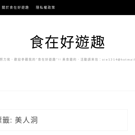
關於食在好遊趣
隱私權政策
食在好遊趣
力寫．歡迎參觀我的"食在好遊趣"!! 美食邀約．活動請來信：oie1314@hotmail.
標籤:
美人洞