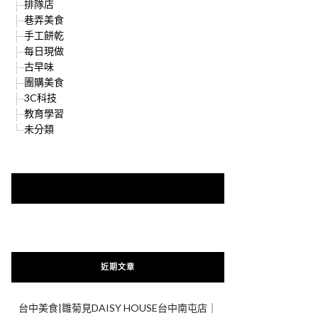
排隊店
巷弄美食
手工餅乾
每日現做
古早味
團購美食
3C科技
教育學習
未分類
快來加入{食在好遊趣粉絲團}
近期文章
台中美食|雛菊見DAISY HOUSE台中南屯店｜