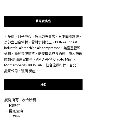
就是愛廣告
‧
多益
‧
月子中心
‧
巧克力專賣店
‧
日本四國旅遊
‧
黑部立山合掌村
‧
雷射切割代工
‧
PONYAIR best
industrial air machine air compressor
‧
無塵室管理
規劃
‧
婚紗禮服租賃
‧
新安琪兒成長奶粉
‧
原木神像
雕刻-唐山居家佛俱
‧
AMD AM4 Crypto Mining
Motherboards-BIOSTAR
‧
仙台旅遊行程
‧
台北市
搬家公司
‧
琉璃 獎座
‧
分類
展開所有
|
收合所有
IG熱門
攝影寫真
一日遊