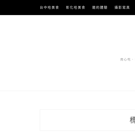
Skip
台中哈美食
彰化哈美食
邀約體驗
攝影寫真
to
content
用心吃．努