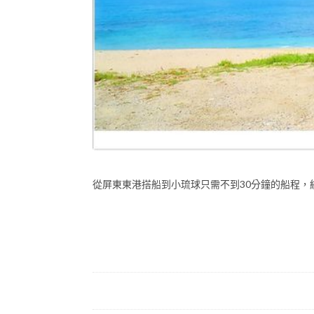
從屏東東港搭船到小琉球只需不到30分鐘的船程，綻