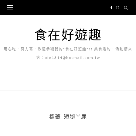
Skip
to
content
食在好遊趣
用心吃．努力寫．歡迎參觀我的"食在好遊趣"!! 美食邀約．活動請來
信：oie1314@hotmail.com.tw
標籤:
短腿ㄚ鹿