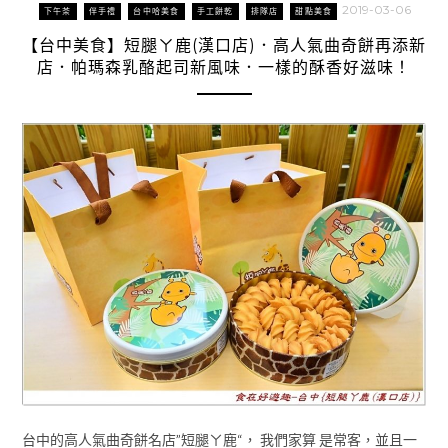
2019-03-06
下午茶
伴手禮
台中哈美食
手工餅乾
排隊店
甜點美食
【台中美食】短腿ㄚ鹿(漢口店)．高人氣曲奇餅再添新
店．帕瑪森乳酪起司新風味．一樣的酥香好滋味！
台中的高人氣曲奇餅名店”短腿ㄚ鹿“， 我們家算 是常客，並且一