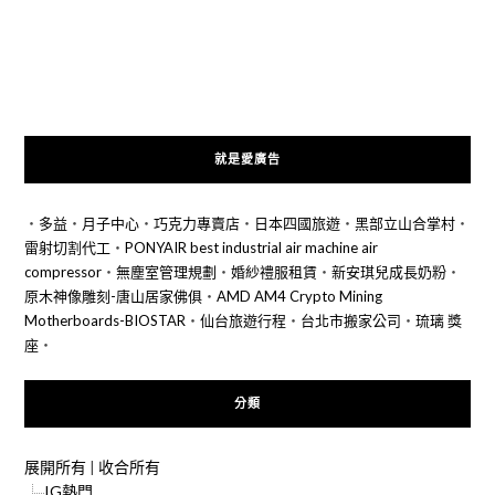
就是愛廣告
‧
多益
‧
月子中心
‧
巧克力專賣店
‧
日本四國旅遊
‧
黑部立山合掌村
‧
雷射切割代工
‧
PONYAIR best industrial air machine air
compressor
‧
無塵室管理規劃
‧
婚紗禮服租賃
‧
新安琪兒成長奶粉
‧
原木神像雕刻-唐山居家佛俱
‧
AMD AM4 Crypto Mining
Motherboards-BIOSTAR
‧
仙台旅遊行程
‧
台北市搬家公司
‧
琉璃 獎
座
‧
分類
展開所有
|
收合所有
IG熱門