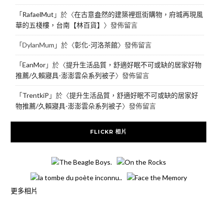
「
RafaelMut
」於〈
在古意盎然的建築裡逛街購物，府城再現風
華的五棧樓，台南【林百貨】
〉發佈留言
「
DylanMum
」於〈
彰化-河洛茶館
〉發佈留言
「
EanMor
」於〈
提升生活品質，舒適好眠不可或缺的居家好物
推薦/久賴寢具-澎澎雲朵系列被子
〉發佈留言
「
TrentkiP
」於〈
提升生活品質，舒適好眠不可或缺的居家好
物推薦/久賴寢具-澎澎雲朵系列被子
〉發佈留言
FLICKR 相片
更多相片