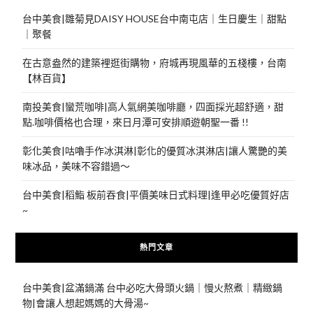
台中美食|雛菊見DAISY HOUSE台中南屯店｜生日慶生｜甜點
｜聚餐
在古意盎然的建築裡逛街購物，府城再現風華的五棧樓，台南
【林百貨】
南投美食|蠻荒咖啡|高人氣網美咖啡廳，四面採光超舒適，甜
點.咖啡價格也合理，來日月潭可安排順遊朝聖一番 !!
彰化美食|咕嚕手作冰淇淋|彰化的優質冰淇淋店|讓人驚艷的美
味冰品，美味不容錯過～
台中美食|稻鮨 板前吞食|平價美味日式料理|逢甲必吃優質好店
~
熱門文章
台中美食|盆滿鍋滿 台中必吃大骨頭火鍋｜慢火熬煮｜精緻鍋
物|會讓人想起媽媽的大骨湯~