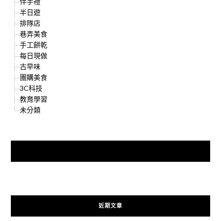
伴手禮
半日遊
排隊店
巷弄美食
手工餅乾
每日現做
古早味
團購美食
3C科技
教育學習
未分類
快來加入{食在好遊趣粉絲團}
近期文章