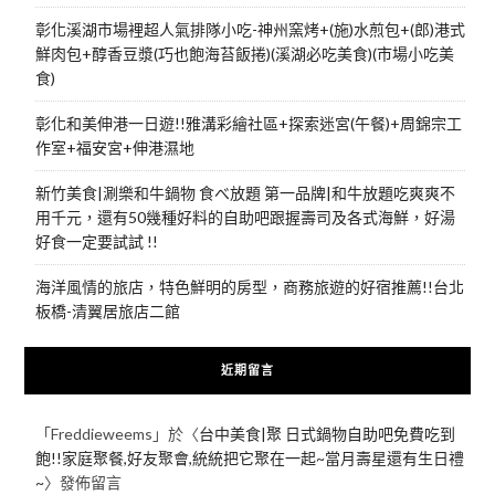
彰化溪湖市場裡超人氣排隊小吃-神州窯烤+(施)水煎包+(郎)港式
鮮肉包+醇香豆漿(巧也飽海苔飯捲)(溪湖必吃美食)(市場小吃美
食)
彰化和美伸港一日遊!!雅溝彩繪社區+探索迷宮(午餐)+周錦宗工
作室+福安宮+伸港濕地
新竹美食|涮樂和牛鍋物 食べ放題 第一品牌|和牛放題吃爽爽不
用千元，還有50幾種好料的自助吧跟握壽司及各式海鮮，好湯
好食一定要試試 !!
海洋風情的旅店，特色鮮明的房型，商務旅遊的好宿推薦!!台北
板橋-清翼居旅店二館
近期留言
「
Freddieweems
」於〈
台中美食|聚 日式鍋物自助吧免費吃到
飽!!家庭聚餐,好友聚會,統統把它聚在一起~當月壽星還有生日禮
~
〉發佈留言