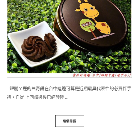
短腿ㄚ鹿的曲奇餅在台中這邊可算是近期最具代表性的必買伴手
禮，自從 上回嚐過後已經陸陸 …
繼續閱讀