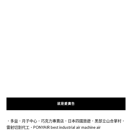
就是愛廣告
‧
多益
‧
月子中心
‧
巧克力專賣店
‧
日本四國旅遊
‧
黑部立山合掌村
‧
雷射切割代工
‧
PONYAIR best industrial air machine air