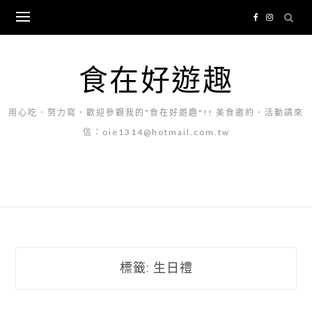
Skip
to
content
食在好遊趣
用心吃．努力寫．歡迎參觀我的"食在好遊趣"!! 美食邀約．活動請來
信：oie1314@hotmail.com.tw
標籤:
生日禮