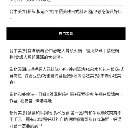
台中美食|稻鮨 板前吞食|平價美味日式料理|逢甲必吃優質好店
~
熱門文章
台中美食|盆滿鍋滿 台中必吃大骨頭火鍋｜慢火熬煮｜精緻鍋
物|會讓人想起媽媽的大骨湯~
彰化溪湖市場裡超人氣排隊小吃-神州窯烤+(施)水煎包+(郎)港式
鮮肉包+醇香豆漿(巧也飽海苔飯捲)(溪湖必吃美食)(市場小吃美
食)
彰化和美伸港一日遊!!雅溝彩繪社區+探索迷宮(午餐)+周錦宗工
作室+福安宮+伸港濕地
新竹美食|涮樂和牛鍋物 食べ放題 第一品牌|和牛放題吃爽爽不
用千元，還有50幾種好料的自助吧跟握壽司及各式海鮮，好湯
好食一定要試試 !!