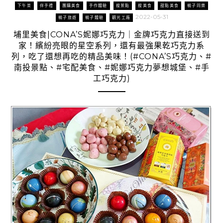
下午茶
伴手禮
團購美食
手作體驗
搜景點
搜美食
甜點美食
親子同樂
2022-05-31
親子旅遊
親子體驗
觀光工廠
埔里美食|CONA’S妮娜巧克力｜金牌巧克力直接送到
家！繽紛亮眼的星空系列，還有最強果乾巧克力系
列，吃了還想再吃的精品美味！(#CONA’S巧克力、#
南投景點、#宅配美食、#妮娜巧克力夢想城堡、#手
工巧克力)