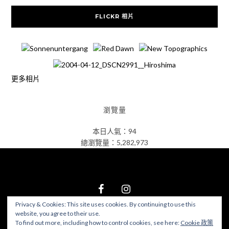
FLICKR 相片
更多相片
瀏覽量
本日人氣：94
總瀏覽量：5,282,973
Privacy & Cookies: This site uses cookies. By continuing to use this
website, you agree to their use.
© 2026 食在好遊趣
–
Black Theme by
ZThemes Studio
To find out more, including how to control cookies, see here:
Cookie 政策