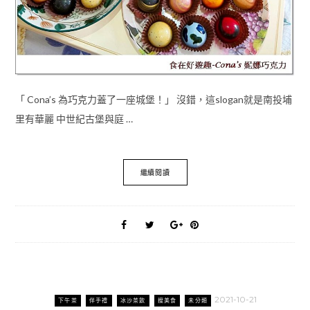
「 Cona’s 為巧克力蓋了一座城堡！」 沒錯，這slogan就是南投埔
里有華麗 中世紀古堡與庭 …
繼續閱讀
2021-10-21
下午茶
伴手禮
冰沙茶飲
搜美食
未分類