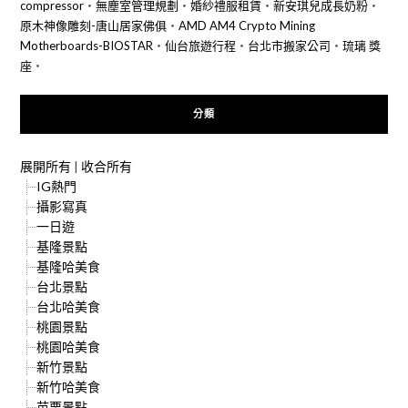
compressor
‧
無塵室管理規劃
‧
婚紗禮服租賃
‧
新安琪兒成長奶粉
‧
原木神像雕刻-唐山居家佛俱
‧
AMD AM4 Crypto Mining
Motherboards-BIOSTAR
‧
仙台旅遊行程
‧
台北市搬家公司
‧
琉璃 獎
座
‧
分類
展開所有
|
收合所有
IG熱門
攝影寫真
一日遊
基隆景點
基隆哈美食
台北景點
台北哈美食
桃園景點
桃園哈美食
新竹景點
新竹哈美食
苗栗景點