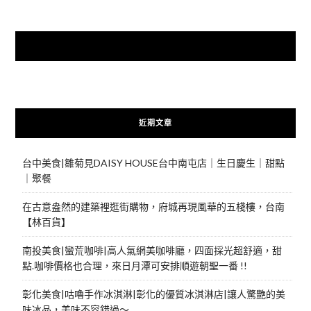
快來加入{食在好遊趣粉絲團}
近期文章
台中美食|雛菊見DAISY HOUSE台中南屯店｜生日慶生｜甜點
｜聚餐
在古意盎然的建築裡逛街購物，府城再現風華的五棧樓，台南
【林百貨】
南投美食|蠻荒咖啡|高人氣網美咖啡廳，四面採光超舒適，甜
點.咖啡價格也合理，來日月潭可安排順遊朝聖一番 !!
彰化美食|咕嚕手作冰淇淋|彰化的優質冰淇淋店|讓人驚艷的美
味冰品，美味不容錯過～