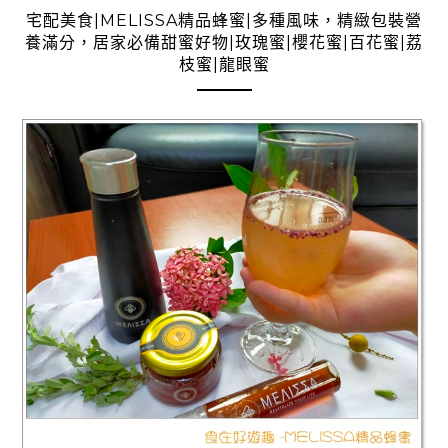
宅配美食|MELISSA精品蜂蜜|多種風味，精緻包裝營
養滿分，居家必備甜蜜好物|玫瑰蜜|櫻花蜜|百花蜜|荔
枝蜜|龍眼蜜