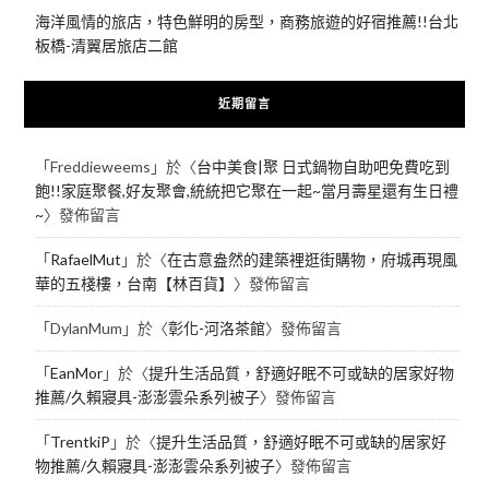
海洋風情的旅店，特色鮮明的房型，商務旅遊的好宿推薦!!台北
板橋-清翼居旅店二館
近期留言
「
Freddieweems
」於〈
台中美食|聚 日式鍋物自助吧免費吃到
飽!!家庭聚餐,好友聚會,統統把它聚在一起~當月壽星還有生日禮
~
〉發佈留言
「
RafaelMut
」於〈
在古意盎然的建築裡逛街購物，府城再現風
華的五棧樓，台南【林百貨】
〉發佈留言
「
DylanMum
」於〈
彰化-河洛茶館
〉發佈留言
「
EanMor
」於〈
提升生活品質，舒適好眠不可或缺的居家好物
推薦/久賴寢具-澎澎雲朵系列被子
〉發佈留言
「
TrentkiP
」於〈
提升生活品質，舒適好眠不可或缺的居家好
物推薦/久賴寢具-澎澎雲朵系列被子
〉發佈留言