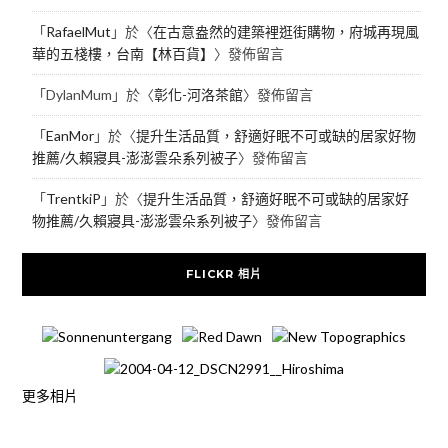
「
RafaelMut
」於〈
在古意盎然的建築裡逛街購物，府城再現風
華的五棧樓，台南【林百貨】
〉發佈留言
「
DylanMum
」於〈
彰化-河洛茶館
〉發佈留言
「
EanMor
」於〈
提升生活品質，舒適好眠不可或缺的居家好物
推薦/久賴寢具-澎澎雲朵系列被子
〉發佈留言
「
TrentkiP
」於〈
提升生活品質，舒適好眠不可或缺的居家好
物推薦/久賴寢具-澎澎雲朵系列被子
〉發佈留言
FLICKR 相片
更多相片