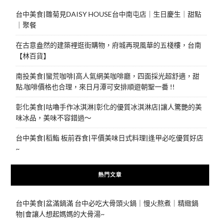
台中美食|雛菊見DAISY HOUSE台中南屯店｜生日慶生｜甜點
｜聚餐
在古意盎然的建築裡逛街購物，府城再現風華的五棧樓，台南
【林百貨】
南投美食|蠻荒咖啡|高人氣網美咖啡廳，四面採光超舒適，甜
點.咖啡價格也合理，來日月潭可安排順遊朝聖一番 !!
彰化美食|咕嚕手作冰淇淋|彰化的優質冰淇淋店|讓人驚艷的美
味冰品，美味不容錯過～
台中美食|稻鮨 板前吞食|平價美味日式料理|逢甲必吃優質好店
~
熱門文章
台中美食|盆滿鍋滿 台中必吃大骨頭火鍋｜慢火熬煮｜精緻鍋
物|會讓人想起媽媽的大骨湯~