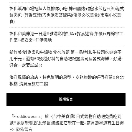
彰化溪湖市場裡超人氣排隊小吃-神州窯烤+(施)水煎包+(郎)港式
鮮肉包+醇香豆漿(巧也飽海苔飯捲)(溪湖必吃美食)(市場小吃美
食)
彰化和美伸港一日遊!!雅溝彩繪社區+探索迷宮(午餐)+周錦宗工
作室+福安宮+伸港濕地
新竹美食|涮樂和牛鍋物 食べ放題 第一品牌|和牛放題吃爽爽不
用千元，還有50幾種好料的自助吧跟握壽司及各式海鮮，好湯
好食一定要試試 !!
海洋風情的旅店，特色鮮明的房型，商務旅遊的好宿推薦!!台北
板橋-清翼居旅店二館
近期留言
「
Freddieweems
」於〈
台中美食|聚 日式鍋物自助吧免費吃到
飽!!家庭聚餐,好友聚會,統統把它聚在一起~當月壽星還有生日禮
~
〉發佈留言