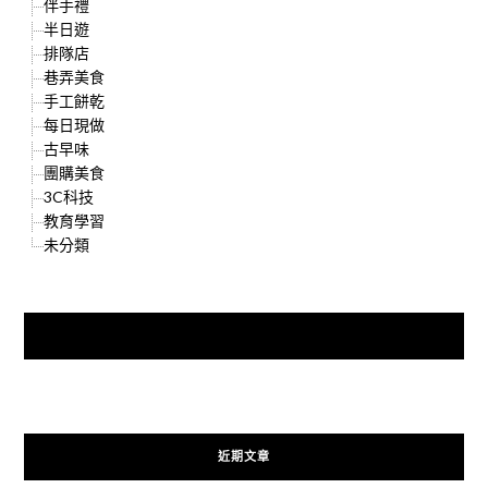
伴手禮
半日遊
排隊店
巷弄美食
手工餅乾
每日現做
古早味
團購美食
3C科技
教育學習
未分類
快來加入{食在好遊趣粉絲團}
近期文章