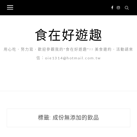
Skip
to
content
食在好遊趣
用心吃．努力寫．歡迎參觀我的"食在好遊趣"!! 美食邀約．活動請來
信：oie1314@hotmail.com.tw
標籤:
成份無添加的飲品