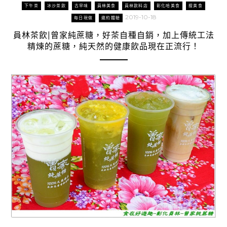
下午茶
冰沙茶飲
古早味
員林美食
員林飲料店
彰化哈美食
搜美食
2019-10-18
每日現做
邀約體驗
員林茶飲|曾家純蔗糖，好茶自種自銷，加上傳統工法
精煉的蔗糖，純天然的健康飲品現在正流行！