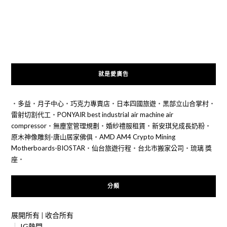
就是愛廣告
‧
多益
‧
月子中心
‧
巧克力專賣店
‧
日本四國旅遊
‧
黑部立山合掌村
‧
雷射切割代工
‧
PONYAIR best industrial air machine air
compressor
‧
無塵室管理規劃
‧
婚紗禮服租賃
‧
新安琪兒成長奶粉
‧
原木神像雕刻-唐山居家佛俱
‧
AMD AM4 Crypto Mining
Motherboards-BIOSTAR
‧
仙台旅遊行程
‧
台北市搬家公司
‧
琉璃 獎
座
‧
分類
展開所有
|
收合所有
IG熱門