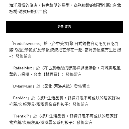
海洋風情的旅店，特色鮮明的房型，商務旅遊的好宿推薦!!台北
板橋-清翼居旅店二館
近期留言
「
Freddieweems
」於〈
台中美食|聚 日式鍋物自助吧免費吃到
飽!!家庭聚餐,好友聚會,統統把它聚在一起~當月壽星還有生日禮
~
〉發佈留言
「
RafaelMut
」於〈
在古意盎然的建築裡逛街購物，府城再現風
華的五棧樓，台南【林百貨】
〉發佈留言
「
DylanMum
」於〈
彰化-河洛茶館
〉發佈留言
「
EanMor
」於〈
提升生活品質，舒適好眠不可或缺的居家好物
推薦/久賴寢具-澎澎雲朵系列被子
〉發佈留言
「
TrentkiP
」於〈
提升生活品質，舒適好眠不可或缺的居家好
物推薦/久賴寢具-澎澎雲朵系列被子
〉發佈留言