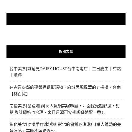
快來加入{食在好遊趣粉絲團}
近期文章
台中美食|雛菊見DAISY HOUSE台中南屯店｜生日慶生｜甜點
｜聚餐
在古意盎然的建築裡逛街購物，府城再現風華的五棧樓，台南
【林百貨】
南投美食|蠻荒咖啡|高人氣網美咖啡廳，四面採光超舒適，甜
點.咖啡價格也合理，來日月潭可安排順遊朝聖一番 !!
彰化美食|咕嚕手作冰淇淋|彰化的優質冰淇淋店|讓人驚艷的美
味冰品，美味不容錯過～