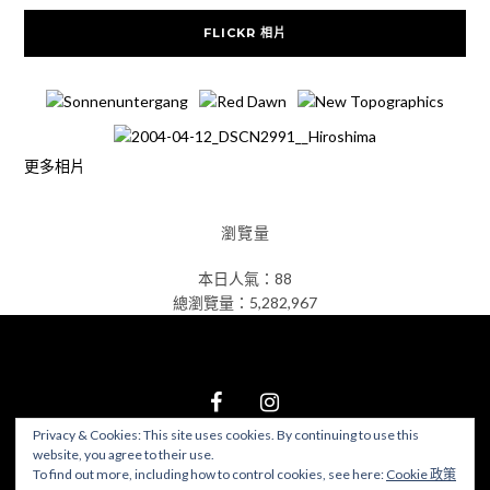
FLICKR 相片
更多相片
瀏覽量
本日人氣：88
總瀏覽量：5,282,967
Privacy & Cookies: This site uses cookies. By continuing to use this
website, you agree to their use.
© 2026 食在好遊趣
–
Black Theme by
ZThemes Studio
To find out more, including how to control cookies, see here:
Cookie 政策