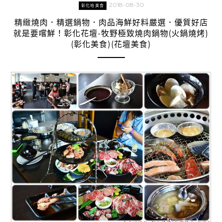
2018-08-30
彰化哈美食
精緻燒肉．精選鍋物．肉品海鮮好料嚴選．優質好店
就是要嚐鮮！彰化花壇-牧野極致燒肉鍋物(火鍋燒烤)
(彰化美食)(花壇美食)