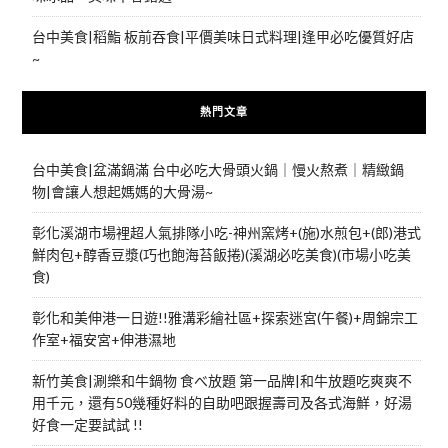
台中美食|稻鮨 板前吞食|平價美味日式料理|逢甲必吃優質好店
~
熱門文章
台中美食|盆滿鍋滿 台中必吃大骨頭火鍋｜慢火熬煮｜精緻鍋
物|會讓人想起媽媽的大骨湯~
彰化溪湖市場裡超人氣排隊小吃-神州窯烤+(施)水煎包+(郎)港式
鮮肉包+醇香豆漿(巧也飽海苔飯捲)(溪湖必吃美食)(市場小吃美
食)
彰化和美伸港一日遊!!雅溝彩繪社區+探索迷宮(午餐)+周錦宗工
作室+福安宮+伸港濕地
新竹美食|涮樂和牛鍋物 食べ放題 第一品牌|和牛放題吃爽爽不
用千元，還有50幾種好料的自助吧跟握壽司及各式海鮮，好湯
好食一定要試試 !!