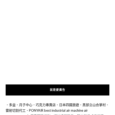
就是愛廣告
‧
多益
‧
月子中心
‧
巧克力專賣店
‧
日本四國旅遊
‧
黑部立山合掌村
‧
雷射切割代工
‧
PONYAIR best industrial air machine air