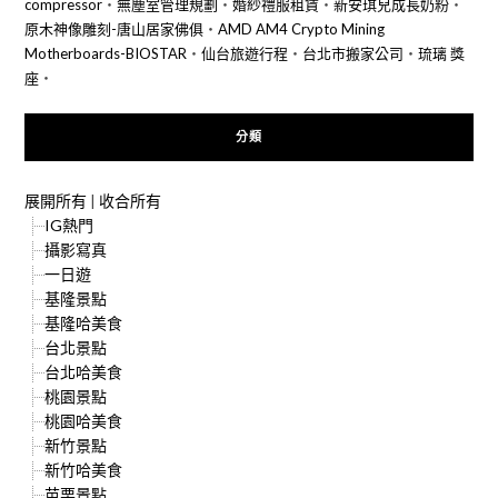
compressor
‧
無塵室管理規劃
‧
婚紗禮服租賃
‧
新安琪兒成長奶粉
‧
原木神像雕刻-唐山居家佛俱
‧
AMD AM4 Crypto Mining
Motherboards-BIOSTAR
‧
仙台旅遊行程
‧
台北市搬家公司
‧
琉璃 獎
座
‧
分類
展開所有
|
收合所有
IG熱門
攝影寫真
一日遊
基隆景點
基隆哈美食
台北景點
台北哈美食
桃園景點
桃園哈美食
新竹景點
新竹哈美食
苗栗景點