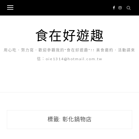
Skip
to
content
食在好遊趣
用心吃．努力寫．歡迎參觀我的"食在好遊趣"!! 美食邀約．活動請來
信：oie1314@hotmail.com.tw
標籤:
彰化鍋物店