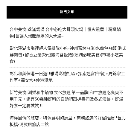
熱門文章
台中美食|盆滿鍋滿 台中必吃大骨頭火鍋｜慢火熬煮｜精緻鍋
物|會讓人想起媽媽的大骨湯~
彰化溪湖市場裡超人氣排隊小吃-神州窯烤+(施)水煎包+(郎)港式
鮮肉包+醇香豆漿(巧也飽海苔飯捲)(溪湖必吃美食)(市場小吃美
食)
彰化和美伸港一日遊!!雅溝彩繪社區+探索迷宮(午餐)+周錦宗工
作室+福安宮+伸港濕地
新竹美食|涮樂和牛鍋物 食べ放題 第一品牌|和牛放題吃爽爽不
用千元，還有50幾種好料的自助吧跟握壽司及各式海鮮，好湯
好食一定要試試 !!
海洋風情的旅店，特色鮮明的房型，商務旅遊的好宿推薦!!台北
板橋-清翼居旅店二館