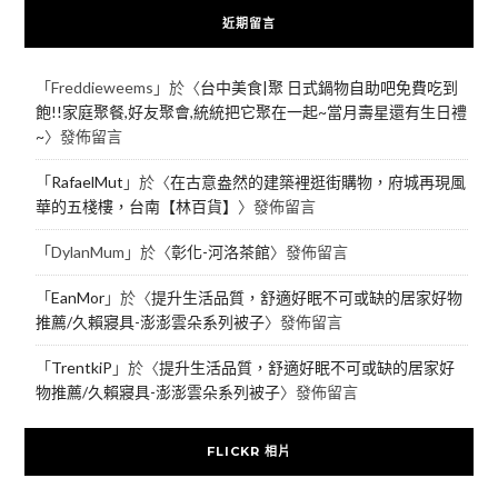
近期留言
「
Freddieweems
」於〈
台中美食|聚 日式鍋物自助吧免費吃到
飽!!家庭聚餐,好友聚會,統統把它聚在一起~當月壽星還有生日禮
~
〉發佈留言
「
RafaelMut
」於〈
在古意盎然的建築裡逛街購物，府城再現風
華的五棧樓，台南【林百貨】
〉發佈留言
「
DylanMum
」於〈
彰化-河洛茶館
〉發佈留言
「
EanMor
」於〈
提升生活品質，舒適好眠不可或缺的居家好物
推薦/久賴寢具-澎澎雲朵系列被子
〉發佈留言
「
TrentkiP
」於〈
提升生活品質，舒適好眠不可或缺的居家好
物推薦/久賴寢具-澎澎雲朵系列被子
〉發佈留言
FLICKR 相片