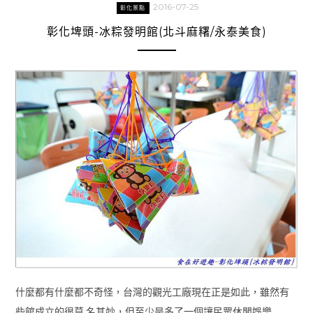
2016-07-25
彰化景點
彰化埤頭-冰粽發明館(北斗麻糬/永泰美食)
什麼都有什麼都不奇怪，台灣的觀光工廠現在正是如此，雖然有
些館成立的很莫 名其妙，但至少是多了一個讓民眾休閒娛樂 …