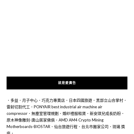
就是愛廣告
‧
多益
‧
月子中心
‧
巧克力專賣店
‧
日本四國旅遊
‧
黑部立山合掌村
‧
雷射切割代工
‧
PONYAIR best industrial air machine air
compressor
‧
無塵室管理規劃
‧
婚紗禮服租賃
‧
新安琪兒成長奶粉
‧
原木神像雕刻-唐山居家佛俱
‧
AMD AM4 Crypto Mining
Motherboards-BIOSTAR
‧
仙台旅遊行程
‧
台北市搬家公司
‧
琉璃 獎
座
‧