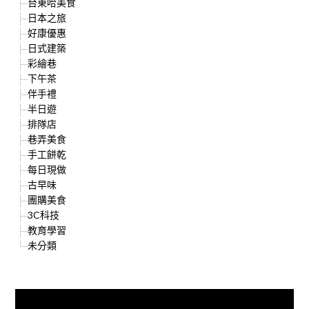
台東哈美食
日本之旅
好康優惠
日式建築
彩繪巷
下午茶
伴手禮
半日遊
排隊店
巷弄美食
手工餅乾
每日現做
古早味
團購美食
3C科技
教育學習
未分類
快來加入{食在好遊趣粉絲團}