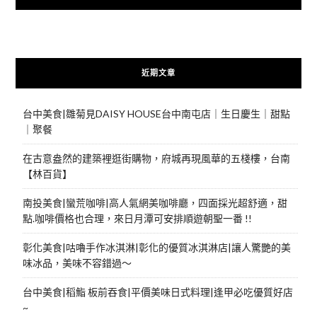
近期文章
台中美食|雛菊見DAISY HOUSE台中南屯店｜生日慶生｜甜點
｜聚餐
在古意盎然的建築裡逛街購物，府城再現風華的五棧樓，台南
【林百貨】
南投美食|蠻荒咖啡|高人氣網美咖啡廳，四面採光超舒適，甜
點.咖啡價格也合理，來日月潭可安排順遊朝聖一番 !!
彰化美食|咕嚕手作冰淇淋|彰化的優質冰淇淋店|讓人驚艷的美
味冰品，美味不容錯過～
台中美食|稻鮨 板前吞食|平價美味日式料理|逢甲必吃優質好店
~