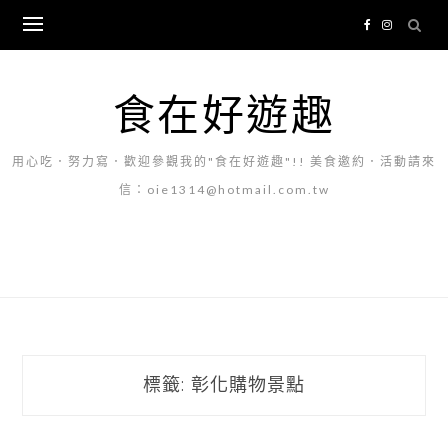
Skip
to
content
食在好遊趣
用心吃．努力寫．歡迎參觀我的"食在好遊趣"!! 美食邀約．活動請來
信：oie1314@hotmail.com.tw
標籤:
彰化購物景點