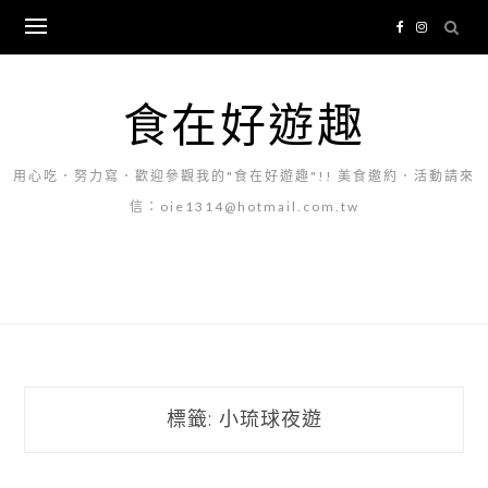
Skip
to
content
食在好遊趣
用心吃．努力寫．歡迎參觀我的"食在好遊趣"!! 美食邀約．活動請來
信：oie1314@hotmail.com.tw
標籤:
小琉球夜遊