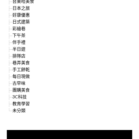
台東哈美食
日本之旅
好康優惠
日式建築
彩繪巷
下午茶
伴手禮
半日遊
排隊店
巷弄美食
手工餅乾
每日現做
古早味
團購美食
3C科技
教育學習
未分類
快來加入{食在好遊趣粉絲團}