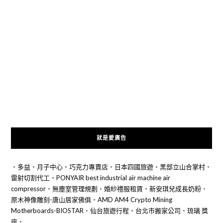
就是愛廣告
‧
多益
‧
月子中心
‧
巧克力專賣店
‧
日本四國旅遊
‧
黑部立山合掌村
‧
雷射切割代工
‧
PONYAIR best industrial air machine air
compressor
‧
無塵室管理規劃
‧
婚紗禮服租賃
‧
新安琪兒成長奶粉
‧
原木神像雕刻-唐山居家佛俱
‧
AMD AM4 Crypto Mining
Motherboards-BIOSTAR
‧
仙台旅遊行程
‧
台北市搬家公司
‧
琉璃 獎
座
‧