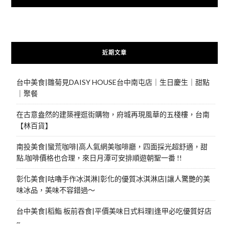
近期文章
台中美食|雛菊見DAISY HOUSE台中南屯店｜生日慶生｜甜點
｜聚餐
在古意盎然的建築裡逛街購物，府城再現風華的五棧樓，台南
【林百貨】
南投美食|蠻荒咖啡|高人氣網美咖啡廳，四面採光超舒適，甜
點.咖啡價格也合理，來日月潭可安排順遊朝聖一番 !!
彰化美食|咕嚕手作冰淇淋|彰化的優質冰淇淋店|讓人驚艷的美
味冰品，美味不容錯過～
台中美食|稻鮨 板前吞食|平價美味日式料理|逢甲必吃優質好店
~