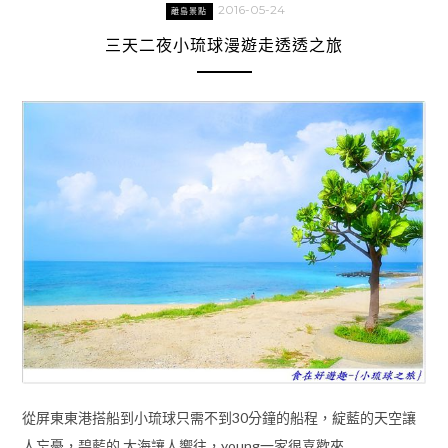
2016-05-24
離島景點
三天二夜小琉球漫遊走透透之旅
從屏東東港搭船到小琉球只需不到30分鐘的船程，綻藍的天空讓
人忘憂，碧藍的 大海讓人嚮往，young一家很喜歡來 …