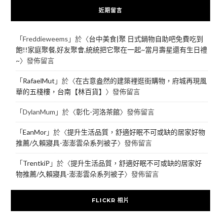
近期留言
「
Freddieweems
」於〈
台中美食|聚 日式鍋物自助吧免費吃到
飽!!家庭聚餐,好友聚會,統統把它聚在一起~當月壽星還有生日禮
~
〉發佈留言
「
RafaelMut
」於〈
在古意盎然的建築裡逛街購物，府城再現風
華的五棧樓，台南【林百貨】
〉發佈留言
「
DylanMum
」於〈
彰化-河洛茶館
〉發佈留言
「
EanMor
」於〈
提升生活品質，舒適好眠不可或缺的居家好物
推薦/久賴寢具-澎澎雲朵系列被子
〉發佈留言
「
TrentkiP
」於〈
提升生活品質，舒適好眠不可或缺的居家好
物推薦/久賴寢具-澎澎雲朵系列被子
〉發佈留言
FLICKR 相片