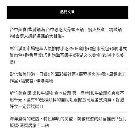
熱門文章
台中美食|盆滿鍋滿 台中必吃大骨頭火鍋｜慢火熬煮｜精緻鍋
物|會讓人想起媽媽的大骨湯~
彰化溪湖市場裡超人氣排隊小吃-神州窯烤+(施)水煎包+(郎)港式
鮮肉包+醇香豆漿(巧也飽海苔飯捲)(溪湖必吃美食)(市場小吃美
食)
彰化和美伸港一日遊!!雅溝彩繪社區+探索迷宮(午餐)+周錦宗工
作室+福安宮+伸港濕地
新竹美食|涮樂和牛鍋物 食べ放題 第一品牌|和牛放題吃爽爽不
用千元，還有50幾種好料的自助吧跟握壽司及各式海鮮，好湯
好食一定要試試 !!
海洋風情的旅店，特色鮮明的房型，商務旅遊的好宿推薦!!台北
板橋-清翼居旅店二館