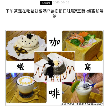
2015-07-06
試吃體驗
下午茶還在吃鬆餅餐嗎!?該換換口味囉!!宜蘭-蟻窩咖啡
館