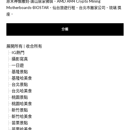
原木神像雕刻-唐山居家佛俱
‧
AMD AM4 Crypto Mining
Motherboards-BIOSTAR
‧
仙台旅遊行程
‧
台北市搬家公司
‧
琉璃 獎
座
‧
分類
展開所有
|
收合所有
IG熱門
攝影寫真
一日遊
基隆景點
基隆哈美食
台北景點
台北哈美食
桃園景點
桃園哈美食
新竹景點
新竹哈美食
苗栗景點
苗栗哈美食