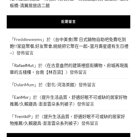
板橋-清翼居旅店二館
近期留言
「
Freddieweems
」於〈
台中美食|聚 日式鍋物自助吧免費吃到
飽!!家庭聚餐,好友聚會,統統把它聚在一起~當月壽星還有生日禮
~
〉發佈留言
「
RafaelMut
」於〈
在古意盎然的建築裡逛街購物，府城再現風
華的五棧樓，台南【林百貨】
〉發佈留言
「
DylanMum
」於〈
彰化-河洛茶館
〉發佈留言
「
EanMor
」於〈
提升生活品質，舒適好眠不可或缺的居家好物
推薦/久賴寢具-澎澎雲朵系列被子
〉發佈留言
「
TrentkiP
」於〈
提升生活品質，舒適好眠不可或缺的居家好
物推薦/久賴寢具-澎澎雲朵系列被子
〉發佈留言