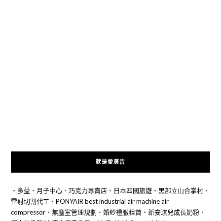
就是愛廣告
‧
多益
‧
月子中心
‧
巧克力專賣店
‧
日本四國旅遊
‧
黑部立山合掌村
‧
雷射切割代工
‧
PONYAIR best industrial air machine air
compressor
‧
無塵室管理規劃
‧
婚紗禮服租賃
‧
新安琪兒成長奶粉
‧