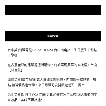
快來加入{食在好遊趣粉絲團}
近期文章
台中美食|雛菊見DAISY HOUSE台中南屯店｜生日慶生｜甜點
｜聚餐
在古意盎然的建築裡逛街購物，府城再現風華的五棧樓，台南
【林百貨】
南投美食|蠻荒咖啡|高人氣網美咖啡廳，四面採光超舒適，甜
點.咖啡價格也合理，來日月潭可安排順遊朝聖一番 !!
彰化美食|咕嚕手作冰淇淋|彰化的優質冰淇淋店|讓人驚艷的美
味冰品，美味不容錯過～