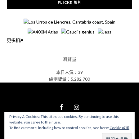
FLICKR 相片
更多相片
瀏覽量
本日人氣：39
總瀏覽量：5,282,700
Privacy & Cookies: This site uses cookies. By continuing to use this
website, you agree to their use.
© 2026 食在好遊趣
–
Black Theme by
ZThemes Studio
To find out more, including how to control cookies, see here:
Cookie 政策