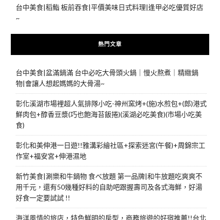
台中美食|稻鮨 板前吞食|平價美味日式料理|逢甲必吃優質好店
~
熱門文章
台中美食|盆滿鍋滿 台中必吃大骨頭火鍋｜慢火熬煮｜精緻鍋
物|會讓人想起媽媽的大骨湯~
彰化溪湖市場裡超人氣排隊小吃-神州窯烤+(施)水煎包+(郎)港式
鮮肉包+醇香豆漿(巧也飽海苔飯捲)(溪湖必吃美食)(市場小吃美
食)
彰化和美伸港一日遊!!雅溝彩繪社區+探索迷宮(午餐)+周錦宗工
作室+福安宮+伸港濕地
新竹美食|涮樂和牛鍋物 食べ放題 第一品牌|和牛放題吃爽爽不
用千元，還有50幾種好料的自助吧跟握壽司及各式海鮮，好湯
好食一定要試試 !!
海洋風情的旅店，特色鮮明的房型，商務旅遊的好宿推薦!!台北