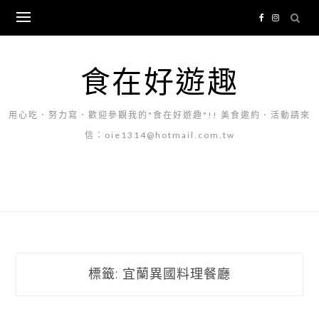
Skip
to
content
食在好遊趣
用心吃．努力寫．歡迎參觀我的"食在好遊趣"!! 美食邀約．活動請來
信：oie1314@hotmail.com.tw
標籤:
宜蘭異國料理餐廳