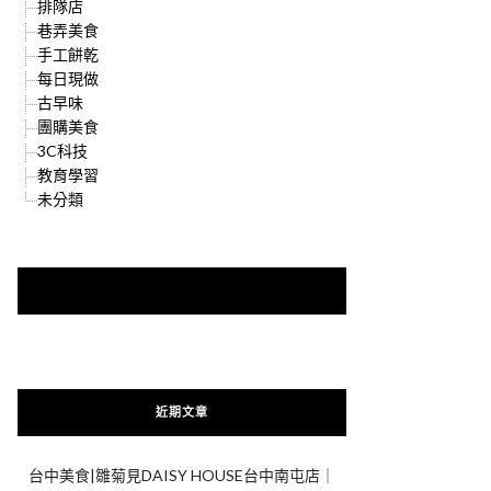
排隊店
巷弄美食
手工餅乾
每日現做
古早味
團購美食
3C科技
教育學習
未分類
快來加入{食在好遊趣粉絲團}
近期文章
台中美食|雛菊見DAISY HOUSE台中南屯店｜