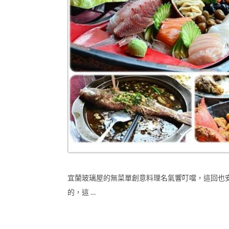
宜蘭玻璃屋的無菜單創意料理名氣響叮噹，這回也
的，這 …