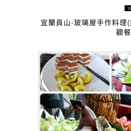
宜蘭員山-玻璃屋手作料理(無
觀餐