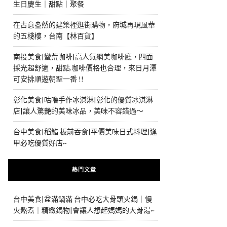
生日慶生｜甜點｜聚餐
在古意盎然的建築裡逛街購物，府城再現風華
的五棧樓，台南【林百貨】
南投美食|蠻荒咖啡|高人氣網美咖啡廳，四面
採光超舒適，甜點.咖啡價格也合理，來日月潭
可安排順遊朝聖一番 !!
彰化美食|咕嚕手作冰淇淋|彰化的優質冰淇淋
店|讓人驚艷的美味冰品，美味不容錯過～
台中美食|稻鮨 板前吞食|平價美味日式料理|逢
甲必吃優質好店~
熱門文章
台中美食|盆滿鍋滿 台中必吃大骨頭火鍋｜慢
火熬煮｜精緻鍋物|會讓人想起媽媽的大骨湯~