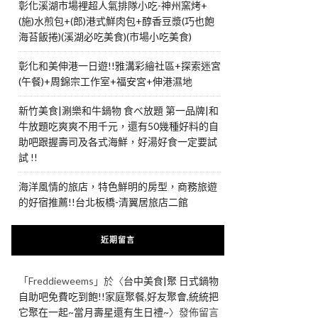
彰化溪湖市場裡超人氣排隊小吃-神州窯烤+
(施)水煎包+(郎)港式鮮肉包+醇香豆漿(巧也飽
海苔飯捲)(溪湖必吃美食)(市場小吃美食)
彰化和美伸港一日遊!!雅溝彩繪社區+探索迷宮
(午餐)+周錦宗工作室+福安宮+伸港濕地
新竹美食|涮樂和牛鍋物 食べ放題 第一品牌|和
牛放題吃爽爽不用千元，還有50幾種好料的自
助吧跟握壽司及各式海鮮，好湯好食一定要試
試 !!
海洋風情的旅店，特色鮮明的房型，商務旅遊
的好宿推薦!!台北板橋-清翼居旅店二館
近期留言
「
Freddieweems
」於〈
台中美食|聚 日式鍋物
自助吧免費吃到飽!!家庭聚餐,好友聚會,統統把
它聚在一起~當月壽星還有生日禮~
〉發佈留言