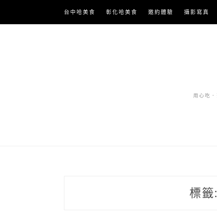
Skip
台中哈美食
彰化哈美食
邀約體驗
攝影寫真
to
content
用心吃．努
標籤