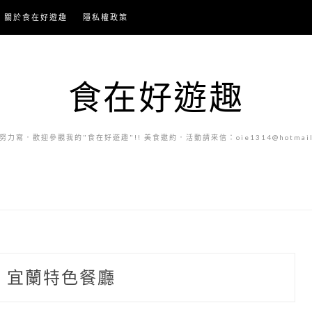
關於食在好遊趣
隱私權政策
食在好遊趣
力寫．歡迎參觀我的"食在好遊趣"!! 美食邀約．活動請來信：oie1314@hotmail.
:
宜蘭特色餐廳