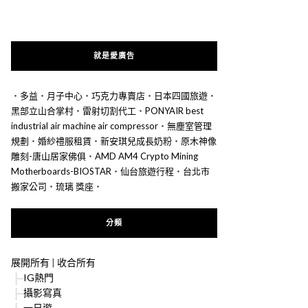
就是愛廣告
‧
多益
‧
月子中心
‧
巧克力專賣店
‧
日本四國旅遊
‧
黑部立山合掌村
‧
雷射切割代工
‧
PONYAIR best
industrial air machine air compressor
‧
無塵室管理
規劃
‧
婚紗禮服租賃
‧
新安琪兒成長奶粉
‧
原木神像
雕刻-唐山居家佛俱
‧
AMD AM4 Crypto Mining
Motherboards-BIOSTAR
‧
仙台旅遊行程
‧
台北市
搬家公司
‧
琉璃 獎座
‧
分類
展開所有
|
收合所有
IG熱門
攝影寫真
一日遊