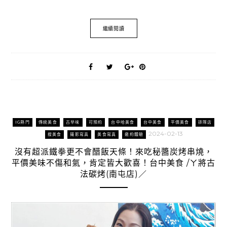
繼續閱讀
IG熱門
傳統美食
古早味
可預約
台中哈美食
台中美食
平價美食
排隊店
2024-02-13
搜美食
攝影寫真
美食寫真
邀約體驗
沒有超派鐵拳更不會醋飯天條！來吃秘醬炭烤串燒，
平價美味不傷和氣，肯定皆大歡喜！台中美食 /ㄚ將古
法碳烤(南屯店)／