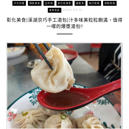
中式料理
傳統美食
古早味
彰化哈美食
搜美食
每日現做
現點現做
2026-03-12
美食寫真
彰化美食|溪湖京巧手工湯包|汁多味美粒粒飽滿，值得
一嚐的爆漿湯包!!