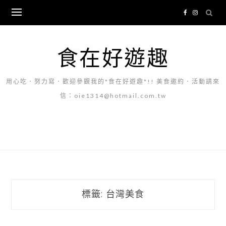
Skip
to
content
食在好遊趣
用心吃．努力寫．歡迎參觀我的"食在好遊趣"!! 美食邀約．活動請來
信：oie1314@hotmail.com.tw
標籤:
台灣美食