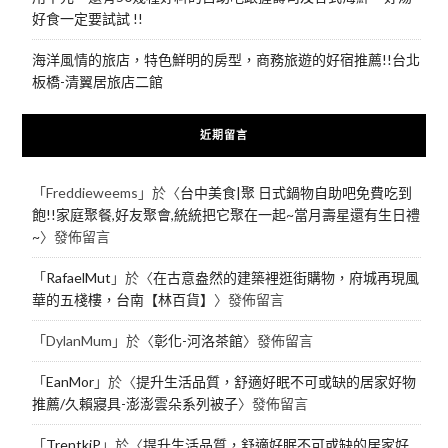
好食一定要試試 !!
海洋風情的旅店，特色鮮明的房型，商務旅遊的好宿推薦!!台北
板橋-清翼居旅店二館
近期留言
「
Freddieweems
」於〈
台中美食|聚 日式鍋物自助吧免費吃到
飽!!家庭聚餐,好友聚會,統統把它聚在一起~當月壽星還有生日禮
~
〉發佈留言
「
RafaelMut
」於〈
在古意盎然的建築裡逛街購物，府城再現風
華的五棧樓，台南【林百貨】
〉發佈留言
「
DylanMum
」於〈
彰化-河洛茶館
〉發佈留言
「
EanMor
」於〈
提升生活品質，舒適好眠不可或缺的居家好物
推薦/久賴寢具-澎澎雲朵系列被子
〉發佈留言
「
TrentkiP
」於〈
提升生活品質，舒適好眠不可或缺的居家好