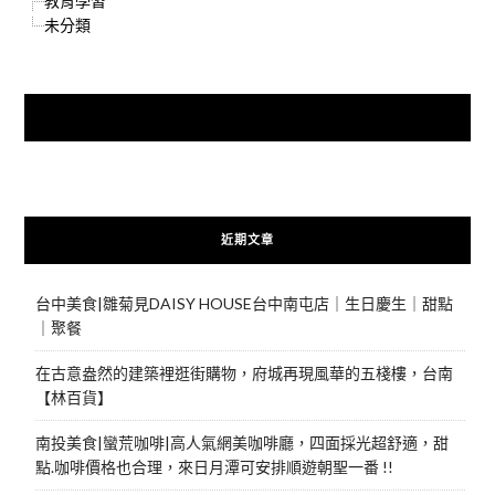
教育學習
未分類
快來加入{食在好遊趣粉絲團}
近期文章
台中美食|雛菊見DAISY HOUSE台中南屯店｜生日慶生｜甜點
｜聚餐
在古意盎然的建築裡逛街購物，府城再現風華的五棧樓，台南
【林百貨】
南投美食|蠻荒咖啡|高人氣網美咖啡廳，四面採光超舒適，甜
點.咖啡價格也合理，來日月潭可安排順遊朝聖一番 !!