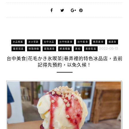
冰品推薦
冰沙茶飲
台中冰品
台中哈美食
台中美食
巷弄美食
搜美食
2022-05-13
攝影寫真
現點現做
甜點美食
網美餐廳
美拍
美食寫真
台中美食|花毛かき氷喫茶|巷弄裡的特色冰品店，去前
記得先預約，以免久候！