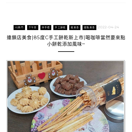
2022-04-24
IG熱門
下午茶
伴手禮
手工餅乾
搜美食
甜點美食
連鎖店美食|85度C手工餅乾新上市|喝咖啡當然要來點
小餅乾添加風味~