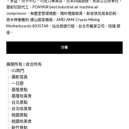
‧
多益
‧
月子中心
‧
巧克力專賣店
‧
日本四國旅遊
‧
黑部立山合掌村
‧
雷射切割代工
‧
PONYAIR best industrial air machine air
compressor
‧
無塵室管理規劃
‧
婚紗禮服租賃
‧
新安琪兒成長奶粉
‧
原木神像雕刻-唐山居家佛俱
‧
AMD AM4 Crypto Mining
Motherboards-BIOSTAR
‧
仙台旅遊行程
‧
台北市搬家公司
‧
琉璃 獎
座
‧
分類
展開所有
|
收合所有
IG熱門
攝影寫真
一日遊
基隆景點
基隆哈美食
台北景點
台北哈美食
桃園景點
桃園哈美食
新竹景點