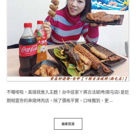
不囉嗦啦，直接就進入主題！台中這家ㄚ將古法碳烤(南屯店) 是近
期相當夯的串燒烤肉店，除了價格平實，口味獨到，更 …
繼續閱讀