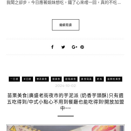
我聞之卻步，今日應著姐妹想吃，鐵了心來嚐一回，真的不吃 …
繼續閱讀
一日遊
半日遊
巷弄美食
搜美食
甜點美食
美食寫真
老街
苗栗哈美食
2024-10-02
苗栗美食|廣盛老街夜市的芋泥派 (奶香芋頭酥)只有週
五吃得到/中式小點心不用到餐廳也能吃得到!開放加盟
中~~