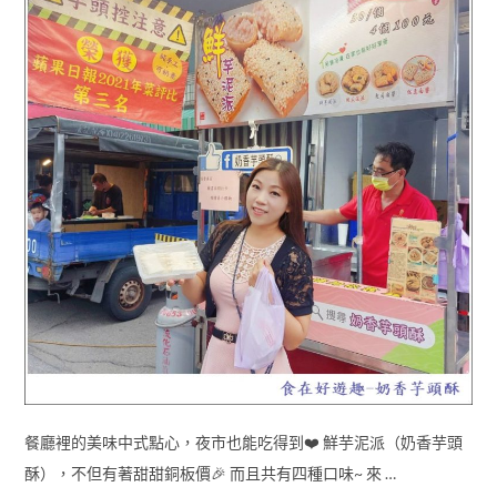
餐廳裡的美味中式點心，夜市也能吃得到❤️ 鮮芋泥派（奶香芋頭
酥），不但有著甜甜銅板價🎉 而且共有四種口味~ 來 …