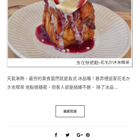
天氣漸熱，最夯的美食當然就是各式 冰品囉！巷弄裡這家花毛か
き氷喫茶 地點很穩密，但客人卻是絡繹不絶， 除了冰品 …
繼續閱讀