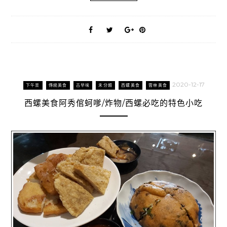
2020-12-17
下午茶
傳統美食
古早味
未分類
西螺美食
雲林美食
西螺美食阿秀倌蚵嗲/炸物/西螺必吃的特色小吃