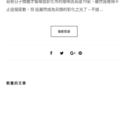
前些日子媒體才報導說彰化市的咖啡店高達70家，雖然我覺得不
止這個家數，但 這嚴然成為另類的彰化之光了 ~ 不過 …
繼續閱讀
較舊的文章
文
章
導
覽