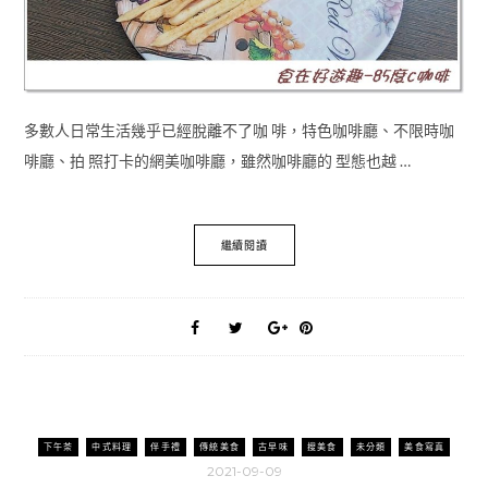
多數人日常生活幾乎已經脫離不了咖 啡，特色咖啡廳、不限時咖
啡廳、拍 照打卡的網美咖啡廳，雖然咖啡廳的 型態也越 …
繼續閱讀
下午茶
中式料理
伴手禮
傳統美食
古早味
搜美食
未分類
美食寫真
2021-09-09