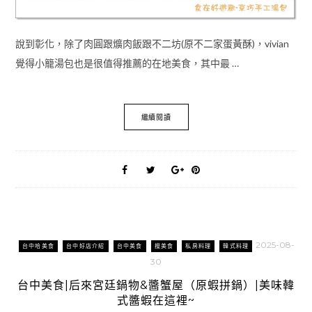
說到彰化，除了肉圓跟爌肉飯跟不二坊(原不二家蛋黃酥)，vivian
覺得小籠湯包也是很值得推薦的在地美食，其中最 …
繼續閱讀
2025-08-
台中哈美食
台中好店介紹
台中美食
搜美食
私房料理
韓式料理
30
台中美食|后來宮廷鍋物&醬蟹屋（原蝦拼鍋）|美味韓
式醬蝦在這裡~