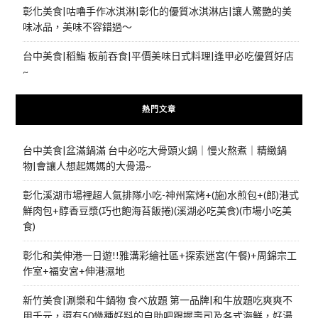
彰化美食|咕嚕手作冰淇淋|彰化的優質冰淇淋店|讓人驚艷的美
味冰品，美味不容錯過～
台中美食|稻鮨 板前吞食|平價美味日式料理|逢甲必吃優質好店
~
熱門文章
台中美食|盆滿鍋滿 台中必吃大骨頭火鍋｜慢火熬煮｜精緻鍋
物|會讓人想起媽媽的大骨湯~
彰化溪湖市場裡超人氣排隊小吃-神州窯烤+(施)水煎包+(郎)港式
鮮肉包+醇香豆漿(巧也飽海苔飯捲)(溪湖必吃美食)(市場小吃美
食)
彰化和美伸港一日遊!!雅溝彩繪社區+探索迷宮(午餐)+周錦宗工
作室+福安宮+伸港濕地
新竹美食|涮樂和牛鍋物 食べ放題 第一品牌|和牛放題吃爽爽不
用千元，還有50幾種好料的自助吧跟握壽司及各式海鮮，好湯