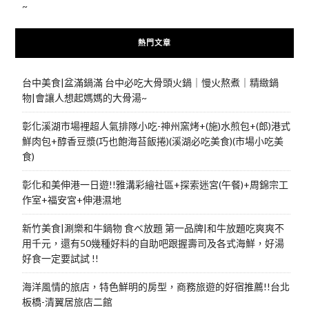
~
熱門文章
台中美食|盆滿鍋滿 台中必吃大骨頭火鍋｜慢火熬煮｜精緻鍋
物|會讓人想起媽媽的大骨湯~
彰化溪湖市場裡超人氣排隊小吃-神州窯烤+(施)水煎包+(郎)港式
鮮肉包+醇香豆漿(巧也飽海苔飯捲)(溪湖必吃美食)(市場小吃美
食)
彰化和美伸港一日遊!!雅溝彩繪社區+探索迷宮(午餐)+周錦宗工
作室+福安宮+伸港濕地
新竹美食|涮樂和牛鍋物 食べ放題 第一品牌|和牛放題吃爽爽不
用千元，還有50幾種好料的自助吧跟握壽司及各式海鮮，好湯
好食一定要試試 !!
海洋風情的旅店，特色鮮明的房型，商務旅遊的好宿推薦!!台北
板橋-清翼居旅店二館