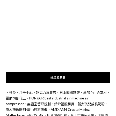
就是愛廣告
‧
多益
‧
月子中心
‧
巧克力專賣店
‧
日本四國旅遊
‧
黑部立山合掌村
‧
雷射切割代工
‧
PONYAIR best industrial air machine air
compressor
‧
無塵室管理規劃
‧
婚紗禮服租賃
‧
新安琪兒成長奶粉
‧
原木神像雕刻-唐山居家佛俱
‧
AMD AM4 Crypto Mining
Motherboards-BIOSTAR
‧
仙台旅遊行程
‧
台北市搬家公司
‧
琉璃 獎