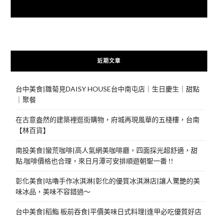
快來加入{食在好遊趣粉絲團}
近期文章
台中美食|雛菊見DAISY HOUSE台中南屯店｜生日慶生｜甜點
｜聚餐
在古意盎然的建築裡逛街購物，府城再現風華的五棧樓，台南
【林百貨】
南投美食|蠻荒咖啡|高人氣網美咖啡廳，四面採光超舒適，甜
點.咖啡價格也合理，來日月潭可安排順遊朝聖一番 !!
彰化美食|咕嚕手作冰淇淋|彰化的優質冰淇淋店|讓人驚艷的美
味冰品，美味不容錯過～
台中美食|稻鮨 板前吞食|平價美味日式料理|逢甲必吃優質好店