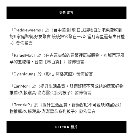
近期留言
「
Freddieweems
」於〈
台中美食|聚 日式鍋物自助吧免費吃到
飽!!家庭聚餐,好友聚會,統統把它聚在一起~當月壽星還有生日禮
~
〉發佈留言
「
RafaelMut
」於〈
在古意盎然的建築裡逛街購物，府城再現風
華的五棧樓，台南【林百貨】
〉發佈留言
「
DylanMum
」於〈
彰化-河洛茶館
〉發佈留言
「
EanMor
」於〈
提升生活品質，舒適好眠不可或缺的居家好物
推薦/久賴寢具-澎澎雲朵系列被子
〉發佈留言
「
TrentkiP
」於〈
提升生活品質，舒適好眠不可或缺的居家好
物推薦/久賴寢具-澎澎雲朵系列被子
〉發佈留言
FLICKR 相片