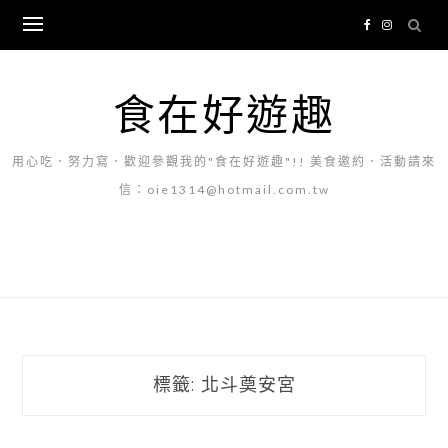
Skip
to
content
食在好遊趣
用心吃．努力寫．歡迎參觀我的"食在好遊趣"!! 美食邀約．活動請來
信：oie1314@hotmail.com.tw
標籤:
北斗奠安宮