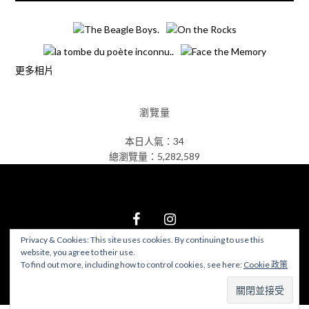
更多相片
瀏覽量
本日人氣：34
總瀏覽量：5,282,589
Privacy & Cookies: This site uses cookies. By continuing to use this
website, you agree to their use.
© 2026 食在好遊趣
–
Black Theme by
ZThemes Studio
To find out more, including how to control cookies, see here:
Cookie 政策