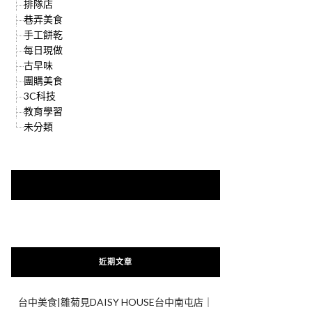
排隊店
巷弄美食
手工餅乾
每日現做
古早味
團購美食
3C科技
教育學習
未分類
快來加入{食在好遊趣粉絲團}
近期文章
台中美食|雛菊見DAISY HOUSE台中南屯店｜