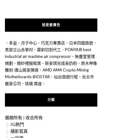
就是愛廣告
‧
多益
‧
月子中心
‧
巧克力專賣店
‧
日本四國旅遊
‧
黑部立山合掌村
‧
雷射切割代工
‧
PONYAIR best
industrial air machine air compressor
‧
無塵室管理
規劃
‧
婚紗禮服租賃
‧
新安琪兒成長奶粉
‧
原木神像
雕刻-唐山居家佛俱
‧
AMD AM4 Crypto Mining
Motherboards-BIOSTAR
‧
仙台旅遊行程
‧
台北市
搬家公司
‧
琉璃 獎座
‧
分類
展開所有
|
收合所有
IG熱門
攝影寫真
一日遊