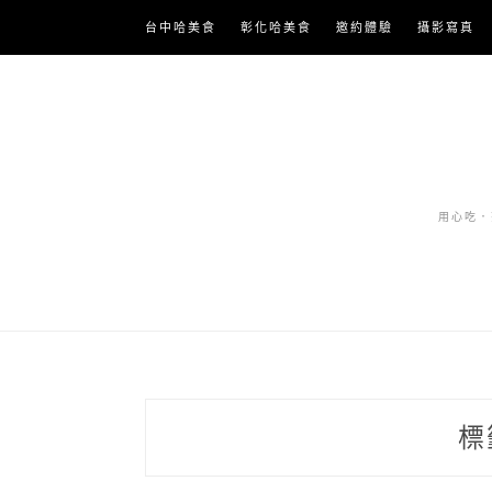
Skip
台中哈美食
彰化哈美食
邀約體驗
攝影寫真
to
content
用心吃．努
標