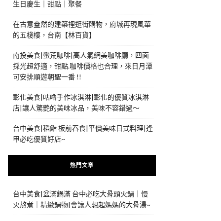
生日慶生｜甜點｜聚餐
在古意盎然的建築裡逛街購物，府城再現風華
的五棧樓，台南【林百貨】
南投美食|蠻荒咖啡|高人氣網美咖啡廳，四面
採光超舒適，甜點.咖啡價格也合理，來日月潭
可安排順遊朝聖一番 !!
彰化美食|咕嚕手作冰淇淋|彰化的優質冰淇淋
店|讓人驚艷的美味冰品，美味不容錯過～
台中美食|稻鮨 板前吞食|平價美味日式料理|逢
甲必吃優質好店~
熱門文章
台中美食|盆滿鍋滿 台中必吃大骨頭火鍋｜慢
火熬煮｜精緻鍋物|會讓人想起媽媽的大骨湯~