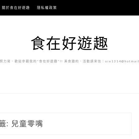
關於食在好遊趣
隱私權政策
食在好遊趣
力寫．歡迎參觀我的"食在好遊趣"!! 美食邀約．活動請來信：oie1314@hotmail.
籤:
兒童零嘴