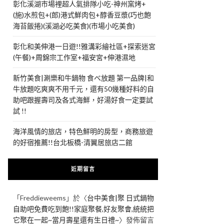
彰化溪湖市場裡超人氣排隊小吃-神州窯烤+
(施)水煎包+(郎)港式鮮肉包+醇香豆漿(巧也飽
海苔飯捲)(溪湖必吃美食)(市場小吃美食)
彰化和美伸港一日遊!!雅溝彩繪社區+探索迷宮
(午餐)+周錦宗工作室+福安宮+伸港濕地
新竹美食|涮樂和牛鍋物 食べ放題 第一品牌|和
牛放題吃爽爽不用千元，還有50幾種好料的自
助吧跟握壽司及各式海鮮，好湯好食一定要試
試 !!
海洋風情的旅店，特色鮮明的房型，商務旅遊
的好宿推薦!!台北板橋-清翼居旅店二館
近期留言
「
Freddieweems
」於〈
台中美食|聚 日式鍋物
自助吧免費吃到飽!!家庭聚餐,好友聚會,統統把
它聚在一起~當月壽星還有生日禮~
〉發佈留言