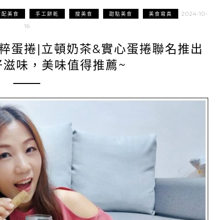
2024-10-
宅配美食
手工餅乾
搜美食
甜點美食
美食寫真
16
茶粹蛋捲|立頓奶茶&實心蛋捲聯名推出
好滋味，美味值得推薦~