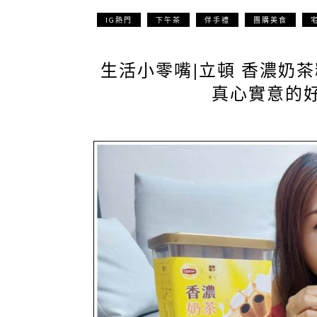
IG熱門
下午茶
伴手禮
團購美食
生活小零嘴|立頓 香濃奶
真心實意的