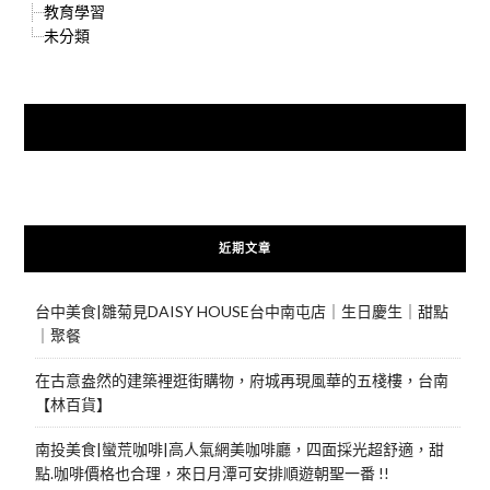
教育學習
未分類
快來加入{食在好遊趣粉絲團}
近期文章
台中美食|雛菊見DAISY HOUSE台中南屯店｜生日慶生｜甜點
｜聚餐
在古意盎然的建築裡逛街購物，府城再現風華的五棧樓，台南
【林百貨】
南投美食|蠻荒咖啡|高人氣網美咖啡廳，四面採光超舒適，甜
點.咖啡價格也合理，來日月潭可安排順遊朝聖一番 !!