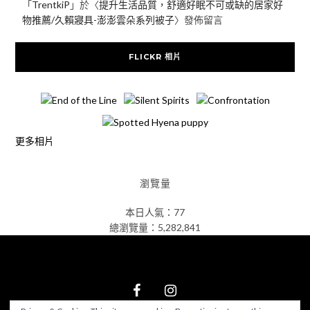
「
TrentkiP
」於〈
提升生活品質，舒適好眠不可或缺的居家好
物推薦/久賴寢具-澎澎雲朵系列被子
〉發佈留言
FLICKR 相片
更多相片
瀏覽量
本日人氣：77
總瀏覽量：5,282,841