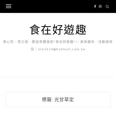
Skip
to
content
食在好遊趣
用心吃．努力寫．歡迎參觀我的"食在好遊趣"!! 美食邀約．活動請來
信：oie1314@hotmail.com.tw
標籤:
光甘草定