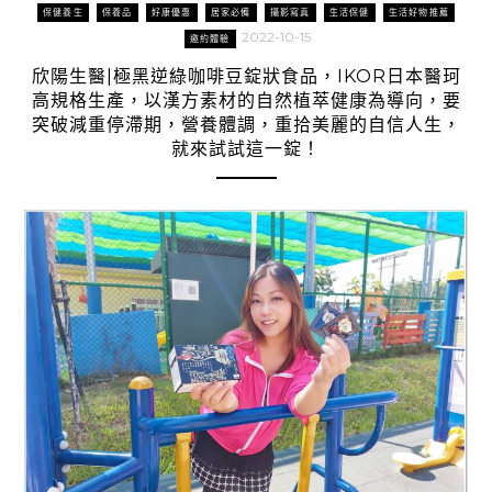
保健養生
保養品
好康優惠
居家必備
攝影寫真
生活保健
生活好物推薦
2022-10-15
邀約體驗
欣陽生醫|極黑逆綠咖啡豆錠狀食品，IKOR日本醫珂
高規格生產，以漢方素材的自然植萃健康為導向，要
突破減重停滯期，營養體調，重拾美麗的自信人生，
就來試試這一錠！