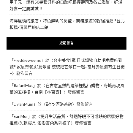
用千元，還有50幾種好料的自助吧跟握壽司及各式海鮮，好湯
好食一定要試試 !!
海洋風情的旅店，特色鮮明的房型，商務旅遊的好宿推薦!!台北
板橋-清翼居旅店二館
近期留言
「
Freddieweems
」於〈
台中美食|聚 日式鍋物自助吧免費吃到
飽!!家庭聚餐,好友聚會,統統把它聚在一起~當月壽星還有生日禮
~
〉發佈留言
「
RafaelMut
」於〈
在古意盎然的建築裡逛街購物，府城再現風
華的五棧樓，台南【林百貨】
〉發佈留言
「
DylanMum
」於〈
彰化-河洛茶館
〉發佈留言
「
EanMor
」於〈
提升生活品質，舒適好眠不可或缺的居家好物
推薦/久賴寢具-澎澎雲朵系列被子
〉發佈留言