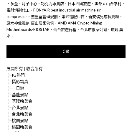
‧
多益
‧
月子中心
‧
巧克力專賣店
‧
日本四國旅遊
‧
黑部立山合掌村
‧
雷射切割代工
‧
PONYAIR best industrial air machine air
compressor
‧
無塵室管理規劃
‧
婚紗禮服租賃
‧
新安琪兒成長奶粉
‧
原木神像雕刻-唐山居家佛俱
‧
AMD AM4 Crypto Mining
Motherboards-BIOSTAR
‧
仙台旅遊行程
‧
台北市搬家公司
‧
琉璃 獎
座
‧
分類
展開所有
|
收合所有
IG熱門
攝影寫真
一日遊
基隆景點
基隆哈美食
台北景點
台北哈美食
桃園景點
桃園哈美食