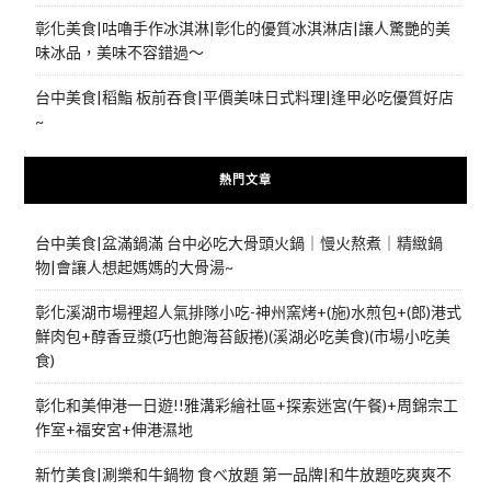
彰化美食|咕嚕手作冰淇淋|彰化的優質冰淇淋店|讓人驚艷的美
味冰品，美味不容錯過～
台中美食|稻鮨 板前吞食|平價美味日式料理|逢甲必吃優質好店
~
熱門文章
台中美食|盆滿鍋滿 台中必吃大骨頭火鍋｜慢火熬煮｜精緻鍋
物|會讓人想起媽媽的大骨湯~
彰化溪湖市場裡超人氣排隊小吃-神州窯烤+(施)水煎包+(郎)港式
鮮肉包+醇香豆漿(巧也飽海苔飯捲)(溪湖必吃美食)(市場小吃美
食)
彰化和美伸港一日遊!!雅溝彩繪社區+探索迷宮(午餐)+周錦宗工
作室+福安宮+伸港濕地
新竹美食|涮樂和牛鍋物 食べ放題 第一品牌|和牛放題吃爽爽不