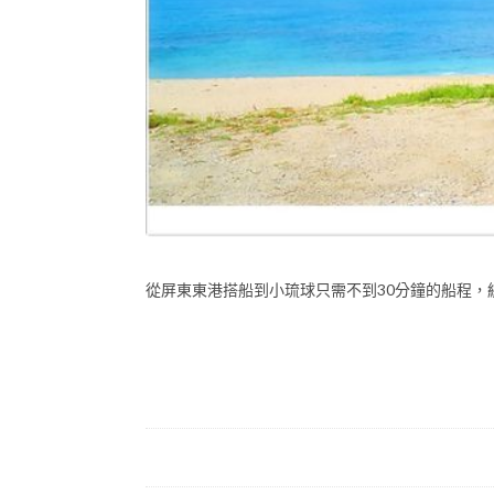
從屏東東港搭船到小琉球只需不到30分鐘的船程，綻