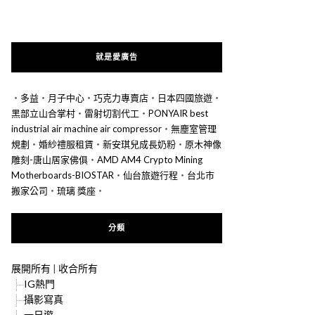
就是愛廣告
‧
多益
‧
月子中心
‧
巧克力專賣店
‧
日本四國旅遊
‧
黑部立山合掌村
‧
雷射切割代工
‧
PONYAIR best
industrial air machine air compressor
‧
無塵室管理
規劃
‧
婚紗禮服租賃
‧
新安琪兒成長奶粉
‧
原木神像
雕刻-唐山居家佛俱
‧
AMD AM4 Crypto Mining
Motherboards-BIOSTAR
‧
仙台旅遊行程
‧
台北市
搬家公司
‧
琉璃 獎座
‧
分類
展開所有
|
收合所有
IG熱門
攝影寫真
一日遊