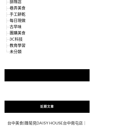
排隊店
巷弄美食
手工餅乾
每日現做
古早味
團購美食
3C科技
教育學習
未分類
快來加入{食在好遊趣粉絲團}
近期文章
台中美食|雛菊見DAISY HOUSE台中南屯店｜