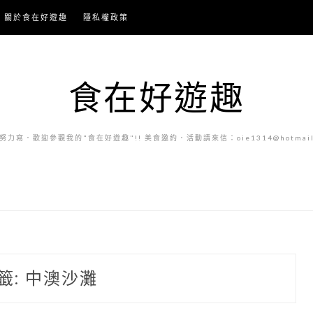
關於食在好遊趣
隱私權政策
食在好遊趣
力寫．歡迎參觀我的"食在好遊趣"!! 美食邀約．活動請來信：oie1314@hotmail.
籤:
中澳沙灘