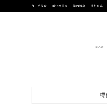
Skip
台中哈美食
彰化哈美食
邀約體驗
攝影寫真
to
content
用心吃．努
標