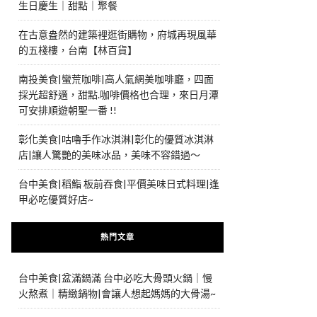
生日慶生｜甜點｜聚餐
在古意盎然的建築裡逛街購物，府城再現風華
的五棧樓，台南【林百貨】
南投美食|蠻荒咖啡|高人氣網美咖啡廳，四面
採光超舒適，甜點.咖啡價格也合理，來日月潭
可安排順遊朝聖一番 !!
彰化美食|咕嚕手作冰淇淋|彰化的優質冰淇淋
店|讓人驚艷的美味冰品，美味不容錯過～
台中美食|稻鮨 板前吞食|平價美味日式料理|逢
甲必吃優質好店~
熱門文章
台中美食|盆滿鍋滿 台中必吃大骨頭火鍋｜慢
火熬煮｜精緻鍋物|會讓人想起媽媽的大骨湯~