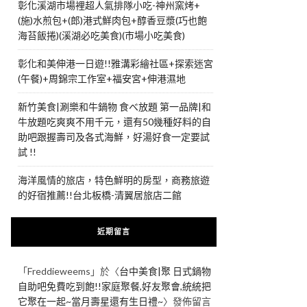
彰化溪湖市場裡超人氣排隊小吃-神州窯烤+
(施)水煎包+(郎)港式鮮肉包+醇香豆漿(巧也飽
海苔飯捲)(溪湖必吃美食)(市場小吃美食)
彰化和美伸港一日遊!!雅溝彩繪社區+探索迷宮
(午餐)+周錦宗工作室+福安宮+伸港濕地
新竹美食|涮樂和牛鍋物 食べ放題 第一品牌|和
牛放題吃爽爽不用千元，還有50幾種好料的自
助吧跟握壽司及各式海鮮，好湯好食一定要試
試 !!
海洋風情的旅店，特色鮮明的房型，商務旅遊
的好宿推薦!!台北板橋-清翼居旅店二館
近期留言
「
Freddieweems
」於〈
台中美食|聚 日式鍋物
自助吧免費吃到飽!!家庭聚餐,好友聚會,統統把
它聚在一起~當月壽星還有生日禮~
〉發佈留言