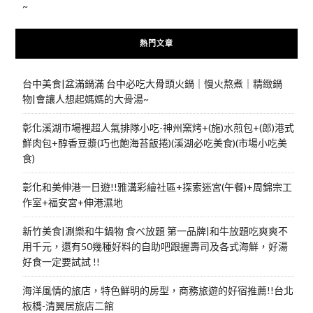
~
熱門文章
台中美食|盆滿鍋滿 台中必吃大骨頭火鍋｜慢火熬煮｜精緻鍋
物|會讓人想起媽媽的大骨湯~
彰化溪湖市場裡超人氣排隊小吃-神州窯烤+(施)水煎包+(郎)港式
鮮肉包+醇香豆漿(巧也飽海苔飯捲)(溪湖必吃美食)(市場小吃美
食)
彰化和美伸港一日遊!!雅溝彩繪社區+探索迷宮(午餐)+周錦宗工
作室+福安宮+伸港濕地
新竹美食|涮樂和牛鍋物 食べ放題 第一品牌|和牛放題吃爽爽不
用千元，還有50幾種好料的自助吧跟握壽司及各式海鮮，好湯
好食一定要試試 !!
海洋風情的旅店，特色鮮明的房型，商務旅遊的好宿推薦!!台北
板橋-清翼居旅店二館