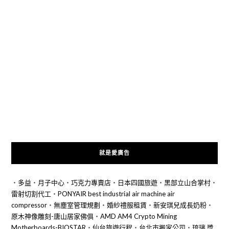
就是愛廣告
‧
多益
‧
月子中心
‧
巧克力專賣店
‧
日本四國旅遊
‧
黑部立山合掌村
‧
雷射切割代工
‧
PONYAIR best industrial air machine air
compressor
‧
無塵室管理規劃
‧
婚紗禮服租賃
‧
新安琪兒成長奶粉
‧
原木神像雕刻-唐山居家佛俱
‧
AMD AM4 Crypto Mining
Motherboards-BIOSTAR
‧
仙台旅遊行程
‧
台北市搬家公司
‧
琉璃 獎