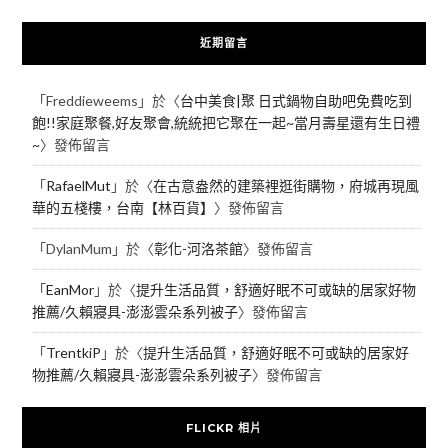
近期留言
「
Freddieweems
」於〈
台中美食|聚 日式鍋物自助吧免費吃到
飽!!家庭聚餐,好友聚會,統統把它聚在一起~當月壽星還有生日禮
~
〉發佈留言
「
RafaelMut
」於〈
在古意盎然的建築裡逛街購物，府城再現風
華的五棧樓，台南【林百貨】
〉發佈留言
「
DylanMum
」於〈
彰化-河洛茶館
〉發佈留言
「
EanMor
」於〈
提升生活品質，舒適好眠不可或缺的居家好物
推薦/久賴寢具-澎澎雲朵系列被子
〉發佈留言
「
TrentkiP
」於〈
提升生活品質，舒適好眠不可或缺的居家好
物推薦/久賴寢具-澎澎雲朵系列被子
〉發佈留言
FLICKR 相片