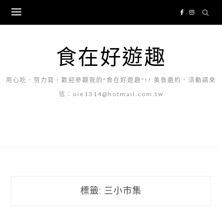
Skip
to
content
食在好遊趣
用心吃．努力寫．歡迎參觀我的"食在好遊趣"!! 美食邀約．活動請來
信：oie1314@hotmail.com.tw
標籤:
三小市集