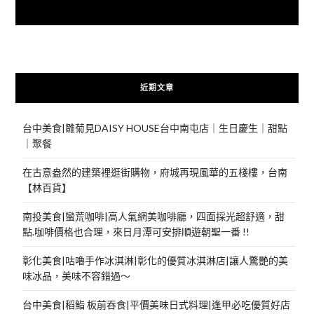
快來加入{食在好遊趣粉絲團}
近期文章
台中美食|雛菊見DAISY HOUSE台中南屯店｜生日慶生｜甜點
｜聚餐
在古意盎然的建築裡逛街購物，府城再現風華的五棧樓，台南
【林百貨】
南投美食|蠻荒咖啡|高人氣網美咖啡廳，四面採光超舒適，甜
點.咖啡價格也合理，來日月潭可安排順遊朝聖一番 !!
彰化美食|咕嚕手作冰淇淋|彰化的優質冰淇淋店|讓人驚艷的美
味冰品，美味不容錯過～
台中美食|稻鮨 板前吞食|平價美味日式料理|逢甲必吃優質好店