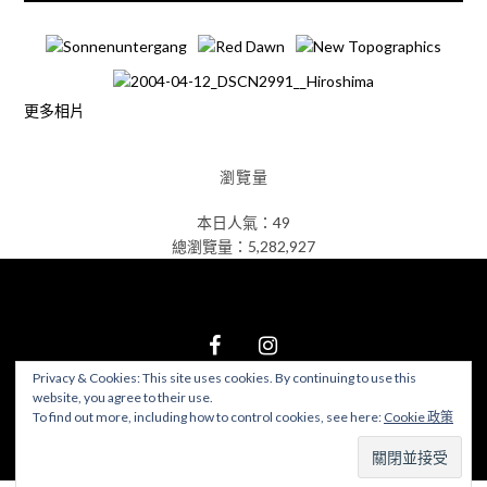
更多相片
瀏覽量
本日人氣：49
總瀏覽量：5,282,927
Privacy & Cookies: This site uses cookies. By continuing to use this
website, you agree to their use.
© 2026 食在好遊趣
–
Black Theme by
ZThemes Studio
To find out more, including how to control cookies, see here:
Cookie 政策