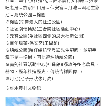
社區活動中心(社造館)→許木農村文物館→張來
旺老厝→許家四口厝→保安宮→月池→濕地生態
池→總統公園→榕園
※榕園(南勢最大的社造公園)
※社區關懷據點(三合院社區活動中心)
※元寶公園(為社區西側的最大社造公園)
※百年風華-保安宮(王爺館)
※總統公園(時任總統李登輝先生親臨，並親手
種下第一棵樹，因此得名總統公園)
※南勢社區活動中心(社造館)(擺放許多老農具、
器物、歷年社造歷史、傳統吉祥圖像…)
※月池(池子形狀像月亮)
※許木農村文物館