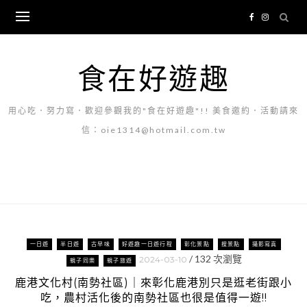
Skip
to
content
食在好遊趣
用心吃．努力寫．歡迎參觀我的"食在好遊趣"!! 美食邀約．活動請來
信：oie1314@hotmail.com.tw
一日遊
半日遊
古早味
好遊趣一日遊行程
彰化景點
搜景點
攝影寫真
/
132
次瀏覽
2024-03-10
親子同樂
親子旅遊
鹿港文化村(南勢社區)｜來彰化鹿港別只是逛老街跟小
吃，農村活化後的南勢社區也很是值得一遊!!