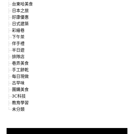
台東哈美食
日本之旅
好康優惠
日式建築
彩繪巷
下午茶
伴手禮
半日遊
排隊店
巷弄美食
手工餅乾
每日現做
古早味
團購美食
3C科技
教育學習
未分類