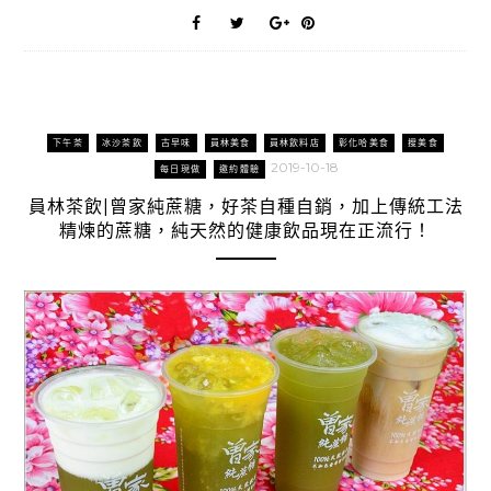
下午茶
冰沙茶飲
古早味
員林美食
員林飲料店
彰化哈美食
搜美食
2019-10-18
每日現做
邀約體驗
員林茶飲|曾家純蔗糖，好茶自種自銷，加上傳統工法
精煉的蔗糖，純天然的健康飲品現在正流行！