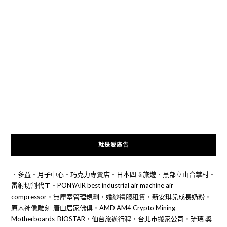
就是愛廣告
‧
多益
‧
月子中心
‧
巧克力專賣店
‧
日本四國旅遊
‧
黑部立山合掌村
‧
雷射切割代工
‧
PONYAIR best industrial air machine air
compressor
‧
無塵室管理規劃
‧
婚紗禮服租賃
‧
新安琪兒成長奶粉
‧
原木神像雕刻-唐山居家佛俱
‧
AMD AM4 Crypto Mining
Motherboards-BIOSTAR
‧
仙台旅遊行程
‧
台北市搬家公司
‧
琉璃 獎