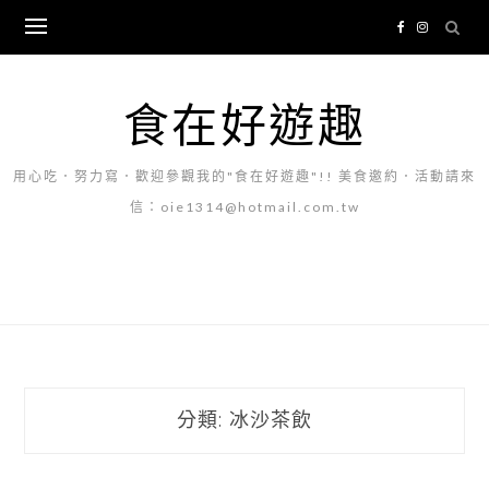
Skip
to
content
食在好遊趣
用心吃．努力寫．歡迎參觀我的"食在好遊趣"!! 美食邀約．活動請來
信：oie1314@hotmail.com.tw
分類:
冰沙茶飲