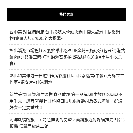
熱門文章
台中美食|盆滿鍋滿 台中必吃大骨頭火鍋｜慢火熬煮｜精緻鍋
物|會讓人想起媽媽的大骨湯~
彰化溪湖市場裡超人氣排隊小吃-神州窯烤+(施)水煎包+(郎)港式
鮮肉包+醇香豆漿(巧也飽海苔飯捲)(溪湖必吃美食)(市場小吃美
食)
彰化和美伸港一日遊!!雅溝彩繪社區+探索迷宮(午餐)+周錦宗工
作室+福安宮+伸港濕地
新竹美食|涮樂和牛鍋物 食べ放題 第一品牌|和牛放題吃爽爽不
用千元，還有50幾種好料的自助吧跟握壽司及各式海鮮，好湯
好食一定要試試 !!
海洋風情的旅店，特色鮮明的房型，商務旅遊的好宿推薦!!台北
板橋-清翼居旅店二館