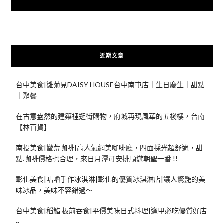
快來加入{食在好遊趣粉絲團}
近期文章
台中美食|雛菊見DAISY HOUSE台中南屯店｜生日慶生｜甜點
｜聚餐
在古意盎然的建築裡逛街購物，府城再現風華的五棧樓，台南
【林百貨】
南投美食|蠻荒咖啡|高人氣網美咖啡廳，四面採光超舒適，甜
點.咖啡價格也合理，來日月潭可安排順遊朝聖一番 !!
彰化美食|咕嚕手作冰淇淋|彰化的優質冰淇淋店|讓人驚艷的美
味冰品，美味不容錯過～
台中美食|稻鮨 板前吞食|平價美味日式料理|逢甲必吃優質好店
~