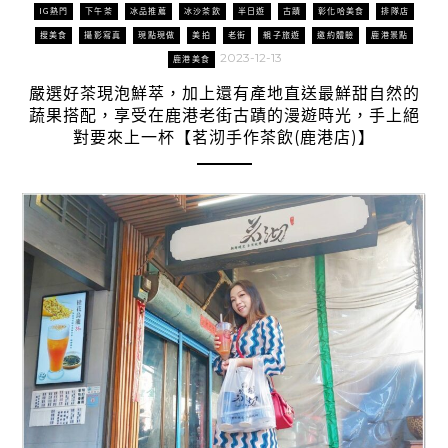
IG熱門
下午茶
冰品推薦
冰沙茶飲
半日遊
古蹟
彰化哈美食
排隊店
搜美食
攝影寫真
現點現做
美拍
老街
親子旅遊
邀約體驗
鹿港景點
2023-12-13
鹿港美食
嚴選好茶現泡鮮萃，加上還有產地直送最鮮甜自然的
蔬果搭配，享受在鹿港老街古蹟的漫遊時光，手上絕
對要來上一杯【茗沏手作茶飲(鹿港店)】