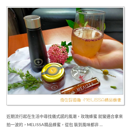
近期流行起在生活中尋找儀式感的風潮，玫瑰蜂蜜 就蠻適合拿來
拍一波的，MELISSA精品蜂蜜，從包 裝到風味都非 …