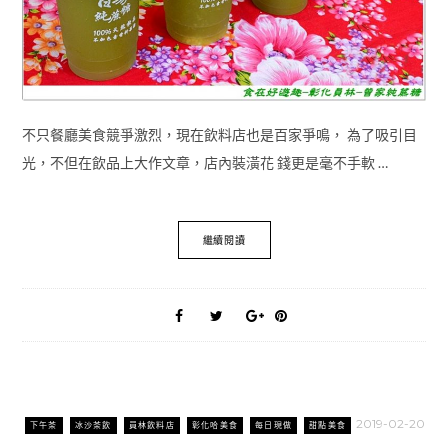
不只餐廳美食競爭激烈，現在飲料店也是百家爭鳴， 為了吸引目
光，不但在飲品上大作文章，店內裝潢花 錢更是毫不手軟 …
繼續閱讀
2019-02-20
下午茶
冰沙茶飲
員林飲料店
彰化哈美食
每日現做
甜點美食