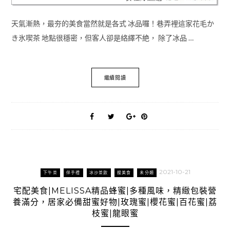
天氣漸熱，最夯的美食當然就是各式 冰品囉！巷弄裡這家花毛か
き氷喫茶 地點很穩密，但客人卻是絡繹不絶， 除了冰品 …
繼續閱讀
2021-10-21
下午茶
伴手禮
冰沙茶飲
搜美食
未分類
宅配美食|MELISSA精品蜂蜜|多種風味，精緻包裝營
養滿分，居家必備甜蜜好物|玫瑰蜜|櫻花蜜|百花蜜|荔
枝蜜|龍眼蜜