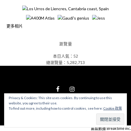
更多相片
瀏覽量
本日人氣：52
總瀏覽量：5,282,713
Privacy & Cookies: This site uses cookies. By continuing to use this
website, you agree to their use.
© 2026 食在好遊趣
–
Black Theme by
ZThemes Studio
To find out more, including how to control cookies, see here:
Cookie 政策
富盈數據 Breaktime inc.