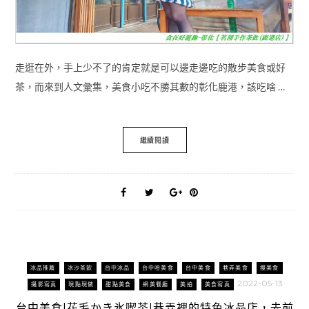
走逛在外，手上少不了的肯定就是可以邊走邊吃的散步美食或好
茶，而來到人文彙集，美食小吃不勝其數的彰化鹿港，該吃啥 …
繼續閱讀
冰品推薦
冰沙茶飲
台中冰品
台中哈美食
台中美食
巷弄美食
搜美食
2022-05-13
攝影寫真
現點現做
甜點美食
網美餐廳
美拍
美食寫真
台中美食|花毛かき氷喫茶|巷弄裡的特色冰品店，去前