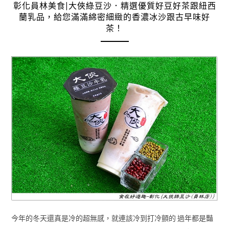
彰化員林美食|大俠綠豆沙．精選優質好豆好茶跟紐西
蘭乳品，給您滿滿綿密細緻的香濃冰沙跟古早味好
茶！
今年的冬天還真是冷的超無感，就連該冷到打冷顫的 過年都是豔