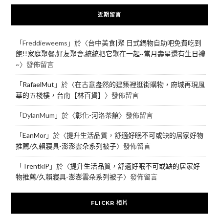
近期留言
「
Freddieweems
」於〈
台中美食|聚 日式鍋物自助吧免費吃到
飽!!家庭聚餐,好友聚會,統統把它聚在一起~當月壽星還有生日禮
~
〉發佈留言
「
RafaelMut
」於〈
在古意盎然的建築裡逛街購物，府城再現風
華的五棧樓，台南【林百貨】
〉發佈留言
「
DylanMum
」於〈
彰化-河洛茶館
〉發佈留言
「
EanMor
」於〈
提升生活品質，舒適好眠不可或缺的居家好物
推薦/久賴寢具-澎澎雲朵系列被子
〉發佈留言
「
TrentkiP
」於〈
提升生活品質，舒適好眠不可或缺的居家好
物推薦/久賴寢具-澎澎雲朵系列被子
〉發佈留言
FLICKR 相片