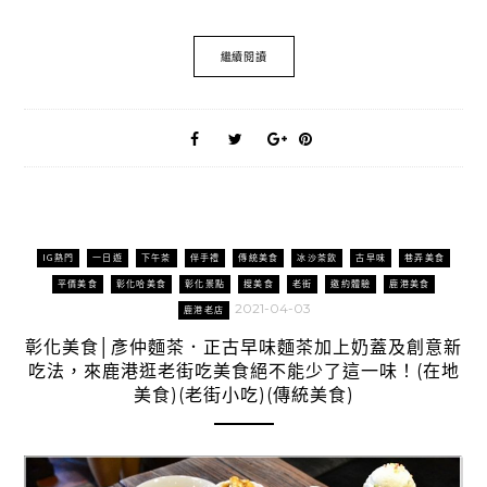
繼續閱讀
IG熱門
一日遊
下午茶
伴手禮
傳統美食
冰沙茶飲
古早味
巷弄美食
平價美食
彰化哈美食
彰化景點
搜美食
老街
邀約體驗
鹿港美食
2021-04-03
鹿港老店
彰化美食│彥仲麵茶．正古早味麵茶加上奶蓋及創意新
吃法，來鹿港逛老街吃美食絕不能少了這一味！(在地
美食)(老街小吃)(傳統美食)