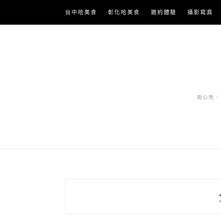
Skip
台中哈美食
彰化哈美食
邀約體驗
攝影寫真
to
content
用心吃．努