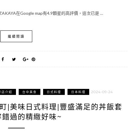
YA在Google map有4.9顆星的高評價，這次已是 …
繼續閱讀
2024-09-24
好店介紹
台中美食
日式料理
日本料理
町|美味日式料理|豐盛滿足的丼飯套
容錯過的精緻好味~