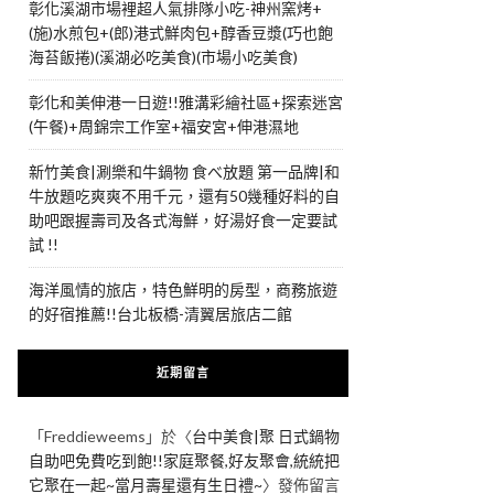
彰化溪湖市場裡超人氣排隊小吃-神州窯烤+
(施)水煎包+(郎)港式鮮肉包+醇香豆漿(巧也飽
海苔飯捲)(溪湖必吃美食)(市場小吃美食)
彰化和美伸港一日遊!!雅溝彩繪社區+探索迷宮
(午餐)+周錦宗工作室+福安宮+伸港濕地
新竹美食|涮樂和牛鍋物 食べ放題 第一品牌|和
牛放題吃爽爽不用千元，還有50幾種好料的自
助吧跟握壽司及各式海鮮，好湯好食一定要試
試 !!
海洋風情的旅店，特色鮮明的房型，商務旅遊
的好宿推薦!!台北板橋-清翼居旅店二館
近期留言
「
Freddieweems
」於〈
台中美食|聚 日式鍋物
自助吧免費吃到飽!!家庭聚餐,好友聚會,統統把
它聚在一起~當月壽星還有生日禮~
〉發佈留言