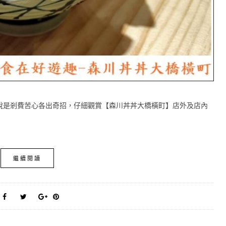
說是剎費苦心各出奇招，仔細觀賞【森川丼丼大橋橫町】店外及店內
繼續閱讀