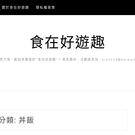
關於食在好遊趣
隱私權政策
食在好遊趣
力寫．歡迎參觀我的"食在好遊趣"!! 美食邀約．活動請來信：oie1314@hotmail.
分類:
丼飯