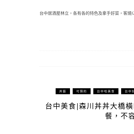
台中居酒屋林立，各有各的特色及拿手好菜，客燒IZAKA
丼飯
可預約
台中哈美食
台中
台中美食|森川丼丼大橋橫
餐，不