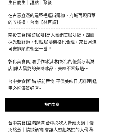
生日慶生｜甜點｜聚餐
在古意盎然的建築裡逛街購物，府城再現風華
的五棧樓，台南【林百貨】
南投美食|蠻荒咖啡|高人氣網美咖啡廳，四面
採光超舒適，甜點.咖啡價格也合理，來日月潭
可安排順遊朝聖一番 !!
彰化美食|咕嚕手作冰淇淋|彰化的優質冰淇淋
店|讓人驚艷的美味冰品，美味不容錯過～
台中美食|稻鮨 板前吞食|平價美味日式料理|逢
甲必吃優質好店~
熱門文章
台中美食|盆滿鍋滿 台中必吃大骨頭火鍋｜慢
火熬煮｜精緻鍋物|會讓人想起媽媽的大骨湯~