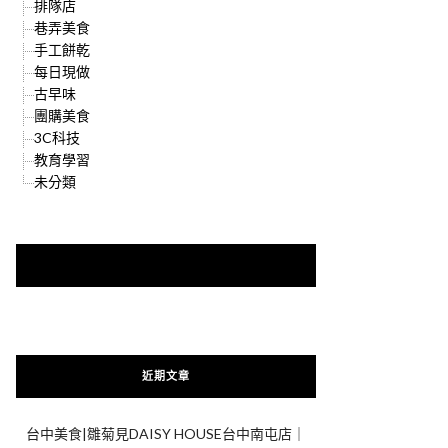
排隊店
巷弄美食
手工餅乾
每日現做
古早味
團購美食
3C科技
教育學習
未分類
快來加入{食在好遊趣粉絲團}
近期文章
台中美食|雛菊見DAISY HOUSE台中南屯店｜