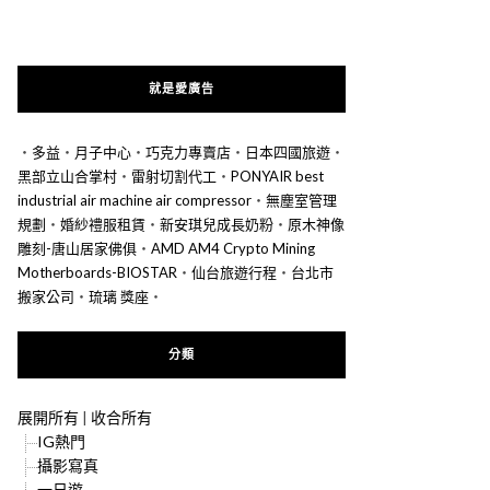
就是愛廣告
‧
多益
‧
月子中心
‧
巧克力專賣店
‧
日本四國旅遊
‧
黑部立山合掌村
‧
雷射切割代工
‧
PONYAIR best
industrial air machine air compressor
‧
無塵室管理
規劃
‧
婚紗禮服租賃
‧
新安琪兒成長奶粉
‧
原木神像
雕刻-唐山居家佛俱
‧
AMD AM4 Crypto Mining
Motherboards-BIOSTAR
‧
仙台旅遊行程
‧
台北市
搬家公司
‧
琉璃 獎座
‧
分類
展開所有
|
收合所有
IG熱門
攝影寫真
一日遊