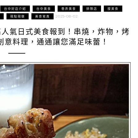
台中好店介紹
台中美食
巷弄美食
排隊店
搜美食
2025-08-02
現點現做
美食寫真
A|高人氣日式美食報到！串燒，炸物，烤
創意料理，通通讓您滿足味蕾！