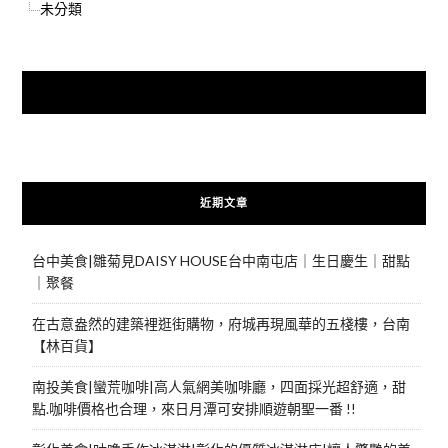
未分類
快來加入{食在好遊趣粉絲團}
近期文章
台中美食|雛菊見DAISY HOUSE台中南屯店｜生日慶生｜甜點
｜聚餐
在古意盎然的建築裡逛街購物，府城再現風華的五棧樓，台南
【林百貨】
南投美食|蠻荒咖啡|高人氣網美咖啡廳，四面採光超舒適，甜
點.咖啡價格也合理，來日月潭可安排順遊朝聖一番 !!