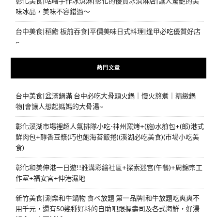
彰化美食|咕嚕手作冰淇淋|彰化的優質冰淇淋店|讓人驚艷的美
味冰品，美味不容錯過～
台中美食|稻鮨 板前吞食|平價美味日式料理|逢甲必吃優質好店
~
熱門文章
台中美食|盆滿鍋滿 台中必吃大骨頭火鍋｜慢火熬煮｜精緻鍋
物|會讓人想起媽媽的大骨湯~
彰化溪湖市場裡超人氣排隊小吃-神州窯烤+(施)水煎包+(郎)港式
鮮肉包+醇香豆漿(巧也飽海苔飯捲)(溪湖必吃美食)(市場小吃美
食)
彰化和美伸港一日遊!!雅溝彩繪社區+探索迷宮(午餐)+周錦宗工
作室+福安宮+伸港濕地
新竹美食|涮樂和牛鍋物 食べ放題 第一品牌|和牛放題吃爽爽不
用千元，還有50幾種好料的自助吧跟握壽司及各式海鮮，好湯