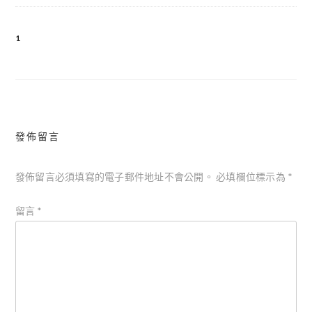
1
文
章
導
覽
發佈留言
發佈留言必須填寫的電子郵件地址不會公開。
必填欄位標示為
*
留言
*