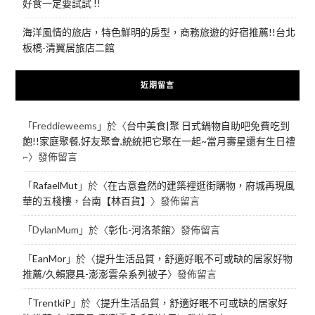
好食一定要試試 !!
海洋風情的旅店，特色鮮明的房型，商務旅遊的好宿推薦!!台北
板橋-清翼居旅店二館
近期留言
「
Freddieweems
」於〈
台中美食|聚 日式鍋物自助吧免費吃到
飽!!家庭聚餐,好友聚會,統統把它聚在一起~當月壽星還有生日禮
~
〉發佈留言
「
RafaelMut
」於〈
在古意盎然的建築裡逛街購物，府城再現風
華的五棧樓，台南【林百貨】
〉發佈留言
「
DylanMum
」於〈
彰化-河洛茶館
〉發佈留言
「
EanMor
」於〈
提升生活品質，舒適好眠不可或缺的居家好物
推薦/久賴寢具-澎澎雲朵系列被子
〉發佈留言
「
TrentkiP
」於〈
提升生活品質，舒適好眠不可或缺的居家好