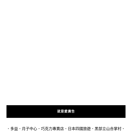
就是愛廣告
‧
多益
‧
月子中心
‧
巧克力專賣店
‧
日本四國旅遊
‧
黑部立山合掌村
‧