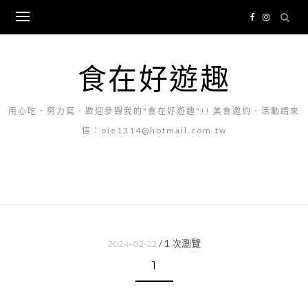
Skip
to
content
食在好遊趣
用心吃．努力寫．歡迎參觀我的"食在好遊趣"!! 美食邀約．活動請來
信：oie1314@hotmail.com.tw
/
1
次瀏覽
2024-02-22
1