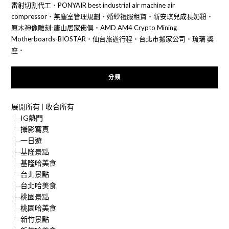
雷射切割代工
‧
PONYAIR best industrial air machine air
compressor
‧
無塵室管理規劃
‧
婚紗禮服租賃
‧
新安琪兒成長奶粉
‧
原木神像雕刻-唐山居家佛俱
‧
AMD AM4 Crypto Mining
Motherboards-BIOSTAR
‧
仙台旅遊行程
‧
台北市搬家公司
‧
琉璃 獎
座
‧
分類
展開所有
|
收合所有
IG熱門
攝影寫真
一日遊
基隆景點
基隆哈美食
台北景點
台北哈美食
桃園景點
桃園哈美食
新竹景點