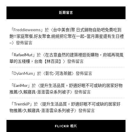
近期留言
「
Freddieweems
」於〈
台中美食|聚 日式鍋物自助吧免費吃到
飽!!家庭聚餐,好友聚會,統統把它聚在一起~當月壽星還有生日禮
~
〉發佈留言
「
RafaelMut
」於〈
在古意盎然的建築裡逛街購物，府城再現風
華的五棧樓，台南【林百貨】
〉發佈留言
「
DylanMum
」於〈
彰化-河洛茶館
〉發佈留言
「
EanMor
」於〈
提升生活品質，舒適好眠不可或缺的居家好物
推薦/久賴寢具-澎澎雲朵系列被子
〉發佈留言
「
TrentkiP
」於〈
提升生活品質，舒適好眠不可或缺的居家好
物推薦/久賴寢具-澎澎雲朵系列被子
〉發佈留言
FLICKR 相片