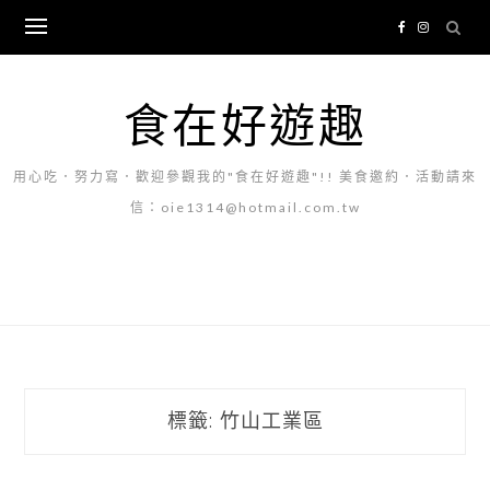
Skip
to
content
食在好遊趣
用心吃．努力寫．歡迎參觀我的"食在好遊趣"!! 美食邀約．活動請來
信：oie1314@hotmail.com.tw
標籤:
竹山工業區