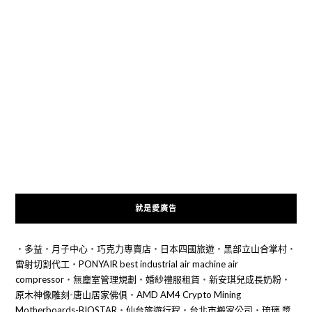
就是愛廣告
‧
多益
‧
月子中心
‧
巧克力專賣店
‧
日本四國旅遊
‧
黑部立山合掌村
‧
雷射切割代工
‧
PONYAIR best industrial air machine air
compressor
‧
無塵室管理規劃
‧
婚紗禮服租賃
‧
新安琪兒成長奶粉
‧
原木神像雕刻-唐山居家佛俱
‧
AMD AM4 Crypto Mining
Motherboards-BIOSTAR
‧
仙台旅遊行程
‧
台北市搬家公司
‧
琉璃 獎