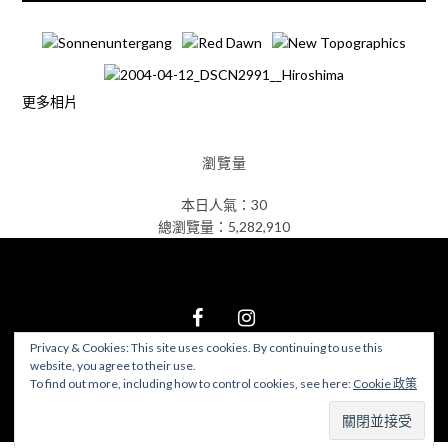
更多相片
瀏覽量
本日人氣：30
總瀏覽量：5,282,910
Privacy & Cookies: This site uses cookies. By continuing to use this
website, you agree to their use.
© 2026 食在好遊趣
–
Black Theme by
ZThemes Studio
To find out more, including how to control cookies, see here:
Cookie 政策