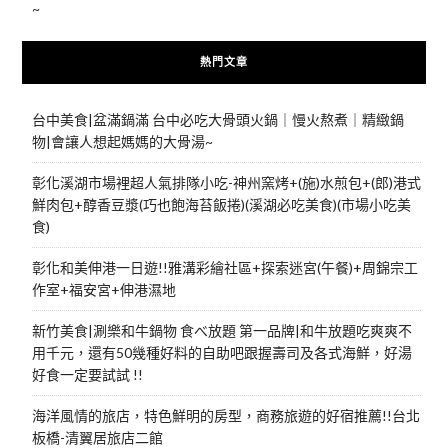
~
熱門文章
台中美食|盆滿鍋滿 台中必吃大骨頭火鍋｜慢火熬煮｜精緻鍋
物|會讓人想起媽媽的大骨湯~
彰化溪湖市場裡超人氣排隊小吃-神州窯烤+(施)水煎包+(郎)港式
鮮肉包+醇香豆漿(巧也飽海苔飯捲)(溪湖必吃美食)(市場小吃美
食)
彰化和美伸港一日遊!!雅溝彩繪社區+探索迷宮(午餐)+周錦宗工
作室+福安宮+伸港濕地
新竹美食|涮樂和牛鍋物 食べ放題 第一品牌|和牛放題吃爽爽不
用千元，還有50幾種好料的自助吧跟握壽司及各式海鮮，好湯
好食一定要試試 !!
海洋風情的旅店，特色鮮明的房型，商務旅遊的好宿推薦!!台北
板橋-清翼居旅店二館