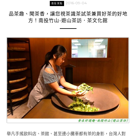
2016-09-04
南投景點
品茶趣、聞茶香，讓您視茶識茶試茶兼買好茶的好地
方！南投竹山-遊山茶訪．茶文化館
舉凡手搖飲料店、茶館、甚至連小攤車都有茶的身影，台灣人對