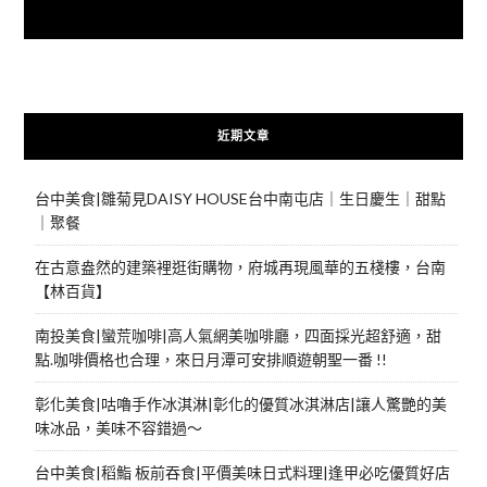
快來加入{食在好遊趣粉絲團}
近期文章
台中美食|雛菊見DAISY HOUSE台中南屯店｜生日慶生｜甜點
｜聚餐
在古意盎然的建築裡逛街購物，府城再現風華的五棧樓，台南
【林百貨】
南投美食|蠻荒咖啡|高人氣網美咖啡廳，四面採光超舒適，甜
點.咖啡價格也合理，來日月潭可安排順遊朝聖一番 !!
彰化美食|咕嚕手作冰淇淋|彰化的優質冰淇淋店|讓人驚艷的美
味冰品，美味不容錯過～
台中美食|稻鮨 板前吞食|平價美味日式料理|逢甲必吃優質好店